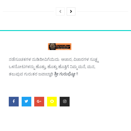
ನಡೆಸೂಚಕಗಳ ನುಡಿದೀವಿಗೆಯಿದು. ಆಚಾರ, ವಿಚಾರಗಳ ಸೂಕ್ಷ್ಮ
ಒಳನೋಟಗಳನ್ನು ಹೊತ್ತು, ಹೊತ್ತು ಹೊತ್ತಿಗೆ ನಿಮ್ಮ ಮನೆ, ಮನ,
ತಲುಪುವ ಗುರುತರ ಜವಾಬ್ದಾರಿ
ಶ್ರೀ ಗುರುಭ್ಯೋ
!!