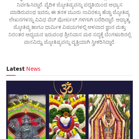
ನಿರ್ವಹಿಸಿದ್ದಾರೆ. ವೈದಿಕ ಜ್ಯೋತಿಷ್ಯವನ್ನು ಪದ್ಧತಿಯಿಂದ ಅಭ್ಯಾಸ
ಮಾಡಿರುವಂಥ ಇವರು, ಈ ತನಕ ಮೂರು ಸಾವಿರಕ್ಕೂ ಹೆಚ್ಚು ಜ್ಯೋತಿಷ್ಯ
ಲೇಖನಗಳನ್ನು ವಿವಿಧ ವೆಬ್ ಪೋರ್ಟಲ್ ಗಳಿಗಾಗಿ ಬರೆದಿದ್ದಾರೆ. ಅಧ್ಯಾತ್ಮ,
ಜ್ಯೋತಿಷ್ಯ ಹಾಗೂ ಧಾರ್ಮಿಕ ವಿಷಯಗಳಲ್ಲಿ ಅಳವಾದ ಜ್ಞಾನ ಮತ್ತು
ನಿರಂತರ ಅಧ್ಯಯನ ಇರುವಂಥ ಶ್ರೀನಿವಾಸ ಮಠ ಸದ್ಯಕ್ಕೆ ಬೆಂಗಳೂರಿನಲ್ಲಿ
ವಾಸವಿದ್ದು, ಜ್ಯೋತಿಷ್ಯವನ್ನು ವೃತ್ತಿಯಾಗಿ ಸ್ವೀಕರಿಸಿದ್ದಾರೆ.
Latest
News