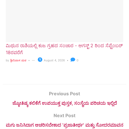
ಮಿಥುನ ರಾಶಿಯಲ್ಲಿ ಕುಜ ಗ್ರಹದ ಸಂಚಾರ - ಆಗಸ್ಟ್ 2 ರಿಂದ ಸೆಪ್ಟೆಂಬರ್
18ರವರೆಗೆ
by
ಶ್ರೀನಿವಾಸ ಮಠ
August 4, 2026
0
Previous Post
ಜ್ಯೋತಿಷ್ಯ ಕಲಿಕೆಗೆ ಉಪಯುಕ್ತ ಪುಸ್ತಕ, ಸಂಸ್ಥೆಯ ಪರಿಚಯ ಇಲ್ಲಿದೆ
Next Post
ಮಗು ಜನಿಸಿದಾಗ ಆಚರಿಸಬೇಕಾದ ‘ಪ್ರಜಾತೀರ್ಥ’ ಮತ್ತು ಸೋದರಮಾವನ