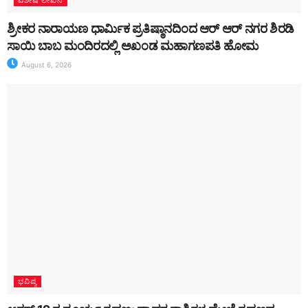
ವಿಶೇಷ ಲೇಖನ
ಶ್ರೀಕರ ನಾರಾಯಣ ಧಾರ್ಮಿಕ ಪ್ರತಿಷ್ಠಾನದಿಂದ ಆರ್ ಆರ್ ನಗರ ಶಿರಡಿ
ಸಾಯಿ ಬಾಬ ಮಂದಿರದಲ್ಲಿ ಅಖಂಡ ಮಹಾಗಣಪತಿ ಹೋಮ
August 6, 2026
ಭವಿಷ್ಯ