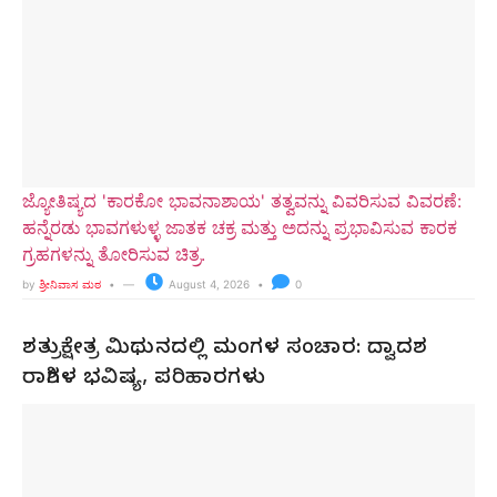
ಜ್ಯೋತಿಷ್ಯದ 'ಕಾರಕೋ ಭಾವನಾಶಾಯ' ತತ್ವವನ್ನು ವಿವರಿಸುವ ವಿವರಣೆ:
ಹನ್ನೆರಡು ಭಾವಗಳುಳ್ಳ ಜಾತಕ ಚಕ್ರ ಮತ್ತು ಅದನ್ನು ಪ್ರಭಾವಿಸುವ ಕಾರಕ
ಗ್ರಹಗಳನ್ನು ತೋರಿಸುವ ಚಿತ್ರ.
by
ಶ್ರೀನಿವಾಸ ಮಠ
August 4, 2026
0
ಶತ್ರುಕ್ಷೇತ್ರ ಮಿಥುನದಲ್ಲಿ ಮಂಗಳ ಸಂಚಾರ: ದ್ವಾದಶ
ರಾಶಿಗಳ ಭವಿಷ್ಯ, ಪರಿಹಾರಗಳು