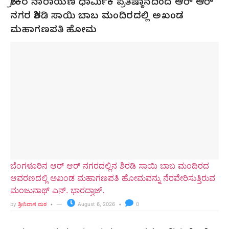
ಶ್ರೀಕರ ನಾರಾಯಣ ಧಾರ್ಮಿಕ ಪ್ರತಿಷ್ಠಾನದಿಂದ ಆರ್ ಆರ್
ನಗರ ಶಿರಡಿ ಸಾಯಿ ಬಾಬ ಮಂದಿರದಲ್ಲಿ ಅಖಂಡ
ಮಹಾಗಣಪತಿ ಹೋಮ
ಬೆಂಗಳೂರಿನ ಆರ್ ಆರ್ ನಗರದಲ್ಲಿನ ಶಿರಡಿ ಸಾಯಿ ಬಾಬ ಮಂದಿರದ
ಆವರಣದಲ್ಲಿ ಅಖಂಡ ಮಹಾಗಣಪತಿ ಹೋಮವನ್ನು ನೆರವೇರಿಸುತ್ತಿರುವ
ಮಂಜುನಾಥ್ ಎನ್. ಭಾರದ್ವಾಜ್.
by
ಶ್ರೀನಿವಾಸ ಮಠ
August 6, 2026
0