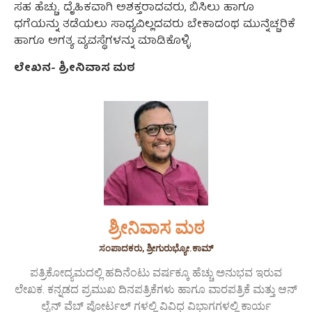
ಸಹ ಹೆಚ್ಚು. ದೈಹಿಕವಾಗಿ ಅಶಕ್ತರಾದವರು, ಬಿಸಿಲು ಹಾಗೂ
ಧಗೆಯನ್ನು ತಡೆಯಲು ಸಾಧ್ಯವಿಲ್ಲದವರು ಬೇಕಾದಂಥ ಮುನ್ನೆಚ್ಚರಿಕೆ
ಹಾಗೂ ಅಗತ್ಯ ವ್ಯವಸ್ಥೆಗಳನ್ನು ಮಾಡಿಕೊಳ್ಳಿ.
ಲೇಖನ- ಶ್ರೀನಿವಾಸ ಮಠ
ಶ್ರೀನಿವಾಸ ಮಠ
ಸಂಪಾದಕರು, ಶ್ರೀಗುರುಭ್ಯೋ.ಕಾಮ್
ಪತ್ರಿಕೋದ್ಯಮದಲ್ಲಿ ಹದಿನೆಂಟು ವರ್ಷಕ್ಕೂ ಹೆಚ್ಚು ಅನುಭವ ಇರುವ
ಲೇಖಕ. ಕನ್ನಡದ ಪ್ರಮುಖ ದಿನಪತ್ರಿಕೆಗಳು ಹಾಗೂ ವಾರಪತ್ರಿಕೆ ಮತ್ತು ಆನ್
ಲೈನ್ ವೆಬ್ ಪೋರ್ಟಲ್ ಗಳಲ್ಲಿ ವಿವಿಧ ವಿಭಾಗಗಳಲ್ಲಿ ಕಾರ್ಯ