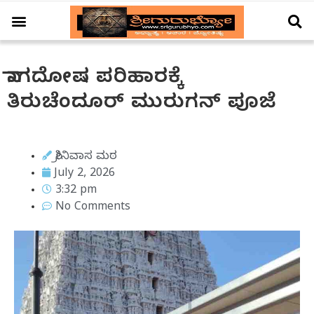
ಆಚಾರ – ವಿಚಾರ
ಗ್ರಹ – ಗೋಚಾರ
ದೇಗುಲ ದರ್ಶನ
ವಿಶೇಷ ಲೇಖನ
ನಾಗದೋಷ ಪರಿಹಾರಕ್ಕೆ
ತಿರುಚೆಂದೂರ್ ಮುರುಗನ್ ಪೂಜೆ
ಶ್ರೀನಿವಾಸ ಮಠ
July 2, 2026
3:32 pm
No Comments