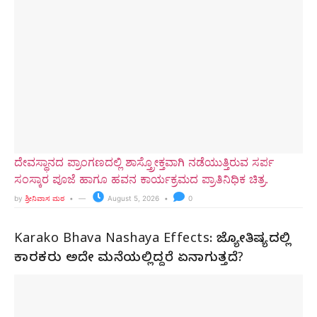
ದೇವಸ್ಥಾನದ ಪ್ರಾಂಗಣದಲ್ಲಿ ಶಾಸ್ತ್ರೋಕ್ತವಾಗಿ ನಡೆಯುತ್ತಿರುವ ಸರ್ಪ
ಸಂಸ್ಕಾರ ಪೂಜೆ ಹಾಗೂ ಹವನ ಕಾರ್ಯಕ್ರಮದ ಪ್ರಾತಿನಿಧಿಕ ಚಿತ್ರ.
by
ಶ್ರೀನಿವಾಸ ಮಠ
August 5, 2026
0
Karako Bhava Nashaya Effects: ಜ್ಯೋತಿಷ್ಯದಲ್ಲಿ
ಕಾರಕರು ಅದೇ ಮನೆಯಲ್ಲಿದ್ದರೆ ಏನಾಗುತ್ತದೆ?