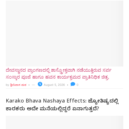
ದೇವಸ್ಥಾನದ ಪ್ರಾಂಗಣದಲ್ಲಿ ಶಾಸ್ತ್ರೋಕ್ತವಾಗಿ ನಡೆಯುತ್ತಿರುವ ಸರ್ಪ
ಸಂಸ್ಕಾರ ಪೂಜೆ ಹಾಗೂ ಹವನ ಕಾರ್ಯಕ್ರಮದ ಪ್ರಾತಿನಿಧಿಕ ಚಿತ್ರ.
by
ಶ್ರೀನಿವಾಸ ಮಠ
August 5, 2026
0
Karako Bhava Nashaya Effects: ಜ್ಯೋತಿಷ್ಯದಲ್ಲಿ
ಕಾರಕರು ಅದೇ ಮನೆಯಲ್ಲಿದ್ದರೆ ಏನಾಗುತ್ತದೆ?