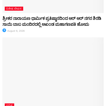
ವಿಶೇಷ ಲೇಖನ
ಶ್ರೀಕರ ನಾರಾಯಣ ಧಾರ್ಮಿಕ ಪ್ರತಿಷ್ಠಾನದಿಂದ ಆರ್ ಆರ್ ನಗರ ಶಿರಡಿ
ಸಾಯಿ ಬಾಬ ಮಂದಿರದಲ್ಲಿ ಅಖಂಡ ಮಹಾಗಣಪತಿ ಹೋಮ
August 6, 2026
ಭವಿಷ್ಯ