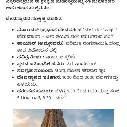
ಎತ್ತರದಲ್ಲಿರುವ ಈ ಕ್ಷೇತ್ರದ ಮಹಾತ್ಮೆಯನ್ನು ತಿಳಿದುಕೊಂಡರೆ
ಅದು ಕೂಡ ಸುಕೃತವೇ.
ದೇವಸ್ಥಾನದ ಸಂಕ್ಷಿಪ್ತ ಮಾಹಿತಿ
ಮೂಲವರ್ (ಪ್ರಧಾನ ದೇವರು):
ಪರಿಮಳ ರಂಗನಾಥರ್
(ಪೆರುಮಾಳ್) – ವೀರ ಶಯನ ಭಂಗಿ (ಮಲಗಿರುವ ಭಂಗಿ).
ತಾಯಾರ್ (ಅಮ್ಮನವರು):
ಪರಿಮಳ ರಂಗನಾಯಕಿ, ಚಂದ್ರ
ಶಾಪ ವಿಮೋಚನ ವಲ್ಲಿ.
ಪವಿತ್ರ ತೀರ್ಥ:
ಇಂದು ಪುಷ್ಕರಿಣಿ.
ಸ್ಥಳದ ಐತಿಹಾಸಿಕ ಹೆಸರು:
ತಿರುಇಂದಲೂರ್.
ನವಗ್ರಹ ಸಂಬಂಧ:
ಚಂದ್ರ ದೋಷ ಪರಿಹಾರ ಸ್ಥಳ.
ದೇವಸ್ಥಾನದ ಇತಿಹಾಸ:
1000 ದಿಂದ 2000 ವರ್ಷಗಳಷ್ಟು
ಹಳೆಯದು.
ದರ್ಶನದ ಸಮಯ:
ಬೆಳಗ್ಗೆ 6.30 ರಿಂದ 11.30 ಮತ್ತು ಸಂಜೆ
5 ರಿಂದ ರಾತ್ರಿ 8.30 ರವರೆಗೆ.