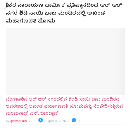
ಶ್ರೀಕರ ನಾರಾಯಣ ಧಾರ್ಮಿಕ ಪ್ರತಿಷ್ಠಾನದಿಂದ ಆರ್ ಆರ್
ನಗರ ಶಿರಡಿ ಸಾಯಿ ಬಾಬ ಮಂದಿರದಲ್ಲಿ ಅಖಂಡ
ಮಹಾಗಣಪತಿ ಹೋಮ
ಬೆಂಗಳೂರಿನ ಆರ್ ಆರ್ ನಗರದಲ್ಲಿನ ಶಿರಡಿ ಸಾಯಿ ಬಾಬ ಮಂದಿರದ
ಆವರಣದಲ್ಲಿ ಅಖಂಡ ಮಹಾಗಣಪತಿ ಹೋಮವನ್ನು ನೆರವೇರಿಸುತ್ತಿರುವ
ಮಂಜುನಾಥ್ ಎನ್. ಭಾರದ್ವಾಜ್.
by
ಶ್ರೀನಿವಾಸ ಮಠ
August 6, 2026
0