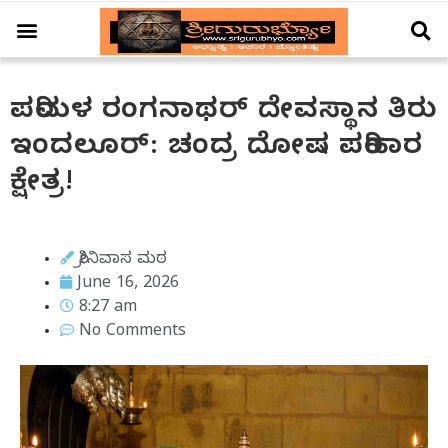
ಆಚಾರ – ವಿಚಾರ
ಗ್ರಹ – ಗೋಚಾರ
ದೇಗುಲ ದರ್ಶನ
ವಿಶೇಷ ಲೇಖನ
ಪರಿಮಳ ರಂಗನಾಥರ್ ದೇವಸ್ಥಾನ ತಿರು
ಇಂದಲೂರ್: ಚಂದ್ರ ದೋಷ ಪರಿಹಾರ
ಕ್ಷೇತ್ರ!
ಶ್ರೀನಿವಾಸ ಮಠ
June 16, 2026
8:27 am
No Comments