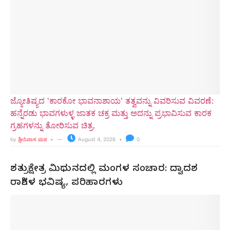
ಜ್ಯೋತಿಷ್ಯದ 'ಕಾರಕೋ ಭಾವನಾಶಾಯ' ತತ್ವವನ್ನು ವಿವರಿಸುವ ವಿವರಣೆ:
ಹನ್ನೆರಡು ಭಾವಗಳುಳ್ಳ ಜಾತಕ ಚಕ್ರ ಮತ್ತು ಅದನ್ನು ಪ್ರಭಾವಿಸುವ ಕಾರಕ
ಗ್ರಹಗಳನ್ನು ತೋರಿಸುವ ಚಿತ್ರ.
by
ಶ್ರೀನಿವಾಸ ಮಠ
August 4, 2026
0
ಶತ್ರುಕ್ಷೇತ್ರ ಮಿಥುನದಲ್ಲಿ ಮಂಗಳ ಸಂಚಾರ: ದ್ವಾದಶ
ರಾಶಿಗಳ ಭವಿಷ್ಯ, ಪರಿಹಾರಗಳು