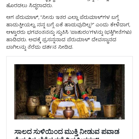
ಹೊರಡಲು ಸಿದ್ಧರಾದರು.
ಆಗ ಪೆರುಮಾಳ್, “ನೀನು ಇತರ ಎಲ್ಲಾ ಪೆರುಮಾಳ್‌ಗಳ ಬಗ್ಗೆ
ಹಾಡುತ್ತೀಯಲ್ಲ, ನನ್ನ ಬಗ್ಗೆ ಏಕೆ ಹಾಡುವುದಿಲ್ಲ?” ಎಂದು ಕೇಳಿದಾಗ,
ಆಳ್ವಾರರು ಭಗವಂತನನ್ನು ಸ್ತುತಿಸಿ ‘ಪಾಶುರಂ’ಗಳನ್ನು (ಭಕ್ತಿಗೀತೆಗಳು)
ಹಾಡಿದರು. ಅದಕ್ಕೆ ಪ್ರಸನ್ನನಾದ ಪೆರುಮಾಳ್ ದೇವಸ್ಥಾನದ
ಬಾಗಿಲನ್ನು ತೆರೆದು ದರ್ಶನ ನೀಡಿದ.