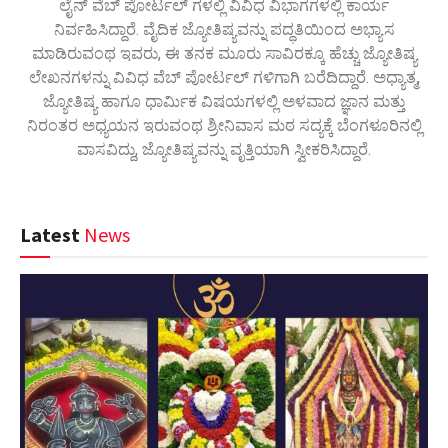
ಲೈನ್ ವೆಬ್ ಪೋರ್ಟಲ್ ಗಳಲ್ಲಿ ವಿವಿಧ ವಿಭಾಗಗಳಲ್ಲಿ ಕಾರ್ಯ
ನಿರ್ವಹಿಸಿದ್ದಾರೆ. ವೈದಿಕ ಜ್ಯೋತಿಷ್ಯವನ್ನು ಪದ್ಧತಿಯಿಂದ ಅಭ್ಯಾಸ
ಮಾಡಿರುವಂಥ ಇವರು, ಈ ತನಕ ಮೂರು ಸಾವಿರಕ್ಕೂ ಹೆಚ್ಚು ಜ್ಯೋತಿಷ್ಯ
ಲೇಖನಗಳನ್ನು ವಿವಿಧ ವೆಬ್ ಪೋರ್ಟಲ್ ಗಳಿಗಾಗಿ ಬರೆದಿದ್ದಾರೆ. ಅಧ್ಯಾತ್ಮ,
ಜ್ಯೋತಿಷ್ಯ ಹಾಗೂ ಧಾರ್ಮಿಕ ವಿಷಯಗಳಲ್ಲಿ ಅಳವಾದ ಜ್ಞಾನ ಮತ್ತು
ನಿರಂತರ ಅಧ್ಯಯನ ಇರುವಂಥ ಶ್ರೀನಿವಾಸ ಮಠ ಸದ್ಯಕ್ಕೆ ಬೆಂಗಳೂರಿನಲ್ಲಿ
ವಾಸವಿದ್ದು, ಜ್ಯೋತಿಷ್ಯವನ್ನು ವೃತ್ತಿಯಾಗಿ ಸ್ವೀಕರಿಸಿದ್ದಾರೆ.
Latest
News