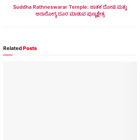
Suddha Rathneswarar Temple: ಜಾತಕ ದೋಷ ಮತ್ತು
ಅನಾರೋಗ್ಯ ದೂರ ಮಾಡುವ ಪುಣ್ಯಕ್ಷೇತ್ರ
Related
Posts