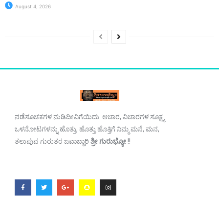
August 4, 2026
ನಡೆಸೂಚಕಗಳ ನುಡಿದೀವಿಗೆಯಿದು. ಆಚಾರ, ವಿಚಾರಗಳ ಸೂಕ್ಷ್ಮ
ಒಳನೋಟಗಳನ್ನು ಹೊತ್ತು, ಹೊತ್ತು ಹೊತ್ತಿಗೆ ನಿಮ್ಮ ಮನೆ, ಮನ,
ತಲುಪುವ ಗುರುತರ ಜವಾಬ್ದಾರಿ
ಶ್ರೀ ಗುರುಭ್ಯೋ
!!