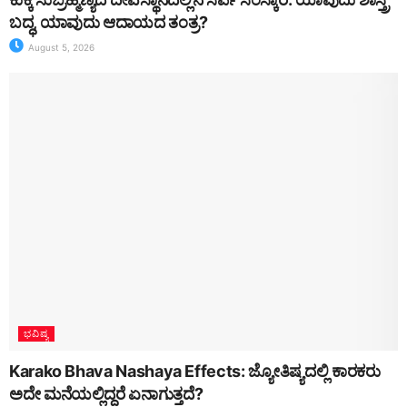
ಬದ್ಧ, ಯಾವುದು ಆದಾಯದ ತಂತ್ರ?
August 5, 2026
ಭವಿಷ್ಯ
Karako Bhava Nashaya Effects: ಜ್ಯೋತಿಷ್ಯದಲ್ಲಿ ಕಾರಕರು
ಅದೇ ಮನೆಯಲ್ಲಿದ್ದರೆ ಏನಾಗುತ್ತದೆ?