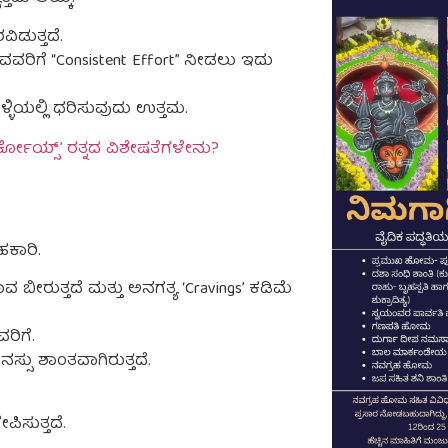
ವಿಡುತ್ತದೆ.
ುವವರಿಗೆ “Consistent Effort” ನೀಡಲು ಇದು
ಳಿಯಲ್ಲಿ ಧರಿಸುವುದು ಉತ್ತಮ.
ಟರ್ಕೋಯ್ಸ್’ ರತ್ನದ ವಿಶೇಷತೆಗಳೇನು?
ಕಾರಿ.
 ಬೀರುತ್ತದೆ ಮತ್ತು ಅನಗತ್ಯ ‘Cravings’ ಕಡಿಮೆ
ಿಗೆ.
್ಸು ಶಾಂತವಾಗಿರುತ್ತದೆ.
ಿಸುತ್ತದೆ.