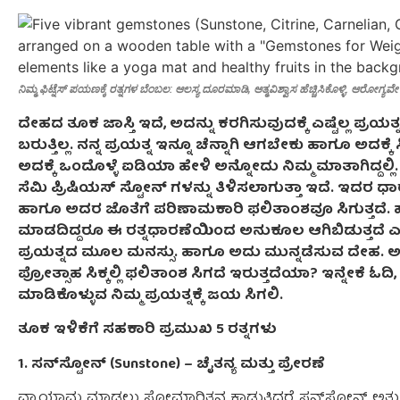
ನಿಮ್ಮ ಫಿಟ್ನೆಸ್ ಪಯಣಕ್ಕೆ ರತ್ನಗಳ ಬೆಂಬಲ: ಆಲಸ್ಯ ದೂರಮಾಡಿ, ಆತ್ಮವಿಶ್ವಾಸ ಹೆಚ್ಚಿಸಿಕೊಳ್ಳಿ. ಆರೋಗ್ಯವೇ 
ದೇಹದ ತೂಕ ಜಾಸ್ತಿ ಇದೆ, ಅದನ್ನು ಕರಗಿಸುವುದಕ್ಕೆ ಎಷ್ಟೆಲ್ಲ ಪ
ಬರುತ್ತಿಲ್ಲ. ನನ್ನ ಪ್ರಯತ್ನ ಇನ್ನೂ ಚೆನ್ನಾಗಿ ಆಗಬೇಕು ಹಾಗೂ ಅದಕ್
ಅದಕ್ಕೆ ಒಂದೊಳ್ಳೆ ಐಡಿಯಾ ಹೇಳಿ ಅನ್ನೋದು ನಿಮ್ಮ ಮಾತಾಗಿದ್ದಲ್
ಸೆಮಿ ಪ್ರಿಷಿಯಸ್ ಸ್ಟೋನ್ ಗಳನ್ನು ತಿಳಿಸಲಾಗುತ್ತಾ ಇದೆ. ಇದರ ಧಾರ
ಹಾಗೂ ಅದರ ಜೊತೆಗೆ ಪರಿಣಾಮಕಾರಿ ಫಲಿತಾಂಶವೂ ಸಿಗುತ್ತದೆ.
ಮಾಡದಿದ್ದರೂ ಈ ರತ್ನಧಾರಣೆಯಿಂದ ಅನುಕೂಲ ಆಗಿಬಿಡುತ್ತದೆ ಎಂದ
ಪ್ರಯತ್ನದ ಮೂಲ ಮನಸ್ಸು. ಹಾಗೂ ಅದು ಮುನ್ನಡೆಸುವ ದೇಹ. 
ಪ್ರೋತ್ಸಾಹ ಸಿಕ್ಕಲ್ಲಿ ಫಲಿತಾಂಶ ಸಿಗದೆ ಇರುತ್ತದೆಯಾ? ಇನ್ನೇಕೆ ಓ
ಮಾಡಿಕೊಳ್ಳುವ ನಿಮ್ಮ ಪ್ರಯತ್ನಕ್ಕೆ ಜಯ ಸಿಗಲಿ.
ತೂಕ ಇಳಿಕೆಗೆ ಸಹಕಾರಿ ಪ್ರಮುಖ 5 ರತ್ನಗಳು
1. ಸನ್‌ಸ್ಟೋನ್ (Sunstone) – ಚೈತನ್ಯ ಮತ್ತು ಪ್ರೇರಣೆ
ವ್ಯಾಯಾಮ ಮಾಡಲು ಸೋಮಾರಿತನ ಕಾಡುತ್ತಿದ್ದರೆ ಸನ್‌ಸ್ಟೋನ್ ಅತ್ಯುತ