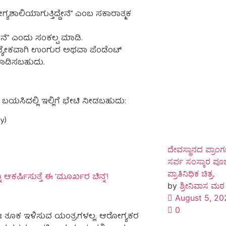
ಗ್ಯಶಾಲಿಯಾಗುತ್ತಿದ್ದೇನೆ” ಎಂಬ ಸಕಾರಾತ್ಮಕ
್ತೇನೆ” ಎಂದು ಸಂಕಲ್ಪ ಮಾಡಿ.
ತ್ಯೇಕವಾಗಿ
ಉಂಗುರ
ಅಥವಾ
ಪೆಂಡೆಂಟ್
ಾಡಿಸಬಹುದು
.
ು ಬಯಸಿದಲ್ಲಿ ಇಲ್ಲಿಗೆ ಭೇಟಿ ನೀಡಬಹುದು:
y)
ದೇವಸ್ಥಾನದ ಪ್ರಾಂಗಣ
ಸರ್ಪ ಸಂಸ್ಕಾರ ಪ
ಪ್ರಾತಿನಿಧಿಕ ಚಿತ್ರ.
 ಆಕರ್ಷಿಸುತ್ತೆ ಈ ‘ಮೂರ್ಖರ ಚಿನ್ನ’!
by
ಶ್ರೀನಿವಾಸ ಮಠ
August 5, 20
0
ಃ ತೂಕ ಇಳಿಸುವ ಯಂತ್ರಗಳಲ್ಲ. ಆರೋಗ್ಯಕರ