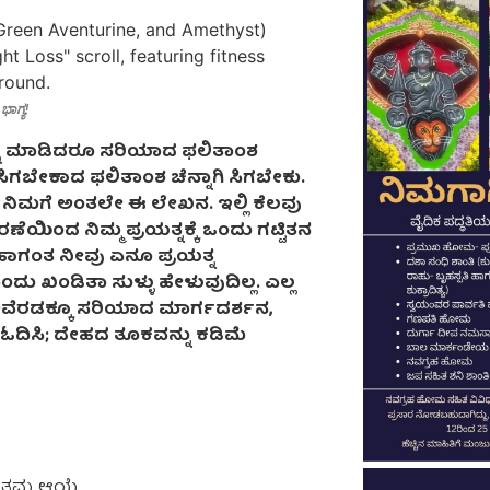
ಭಾಗ್ಯ!
್ರಯತ್ನ ಮಾಡಿದರೂ ಸರಿಯಾದ ಫಲಿತಾಂಶ
ಕೆ ಸಿಗಬೇಕಾದ ಫಲಿತಾಂಶ ಚೆನ್ನಾಗಿ ಸಿಗಬೇಕು.
ಲಿ. ನಿಮಗೆ ಅಂತಲೇ ಈ ಲೇಖನ. ಇಲ್ಲಿ ಕೆಲವು
ಣೆಯಿಂದ ನಿಮ್ಮ ಪ್ರಯತ್ನಕ್ಕೆ ಒಂದು ಗಟ್ಟಿತನ
 ಹಾಗಂತ ನೀವು ಏನೂ ಪ್ರಯತ್ನ
ು ಖಂಡಿತಾ ಸುಳ್ಳು ಹೇಳುವುದಿಲ್ಲ. ಎಲ್ಲ
ಅವೆರಡಕ್ಕೂ ಸರಿಯಾದ ಮಾರ್ಗದರ್ಶನ,
ದಿ, ಓದಿಸಿ; ದೇಹದ ತೂಕವನ್ನು ಕಡಿಮೆ
್ತಮ ಆಯ್ಕೆ.