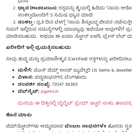
ಧರಿಸಿ.
ಧ್ಯಾನ (Meditation):
ರತ್ನವನ್ನು ಕೈಯಲ್ಲಿ ಹಿಡಿದು “ನಾನು ಆರೋ
ಸಂಕಲ್ಪದೊಂದಿಗೆ 5 ನಿಮಿಷ ಧ್ಯಾನ ಮಾಡಿ.
ಸಂಕಲ್ಪ :
ಪ್ರತಿ ದಿನ ಬೆಳಗ್ಗೆ “ನಾನು ಶಿಸ್ತುಬದ್ಧ ಜೀವನ ನಡೆಸುತ
ನಿಮಗೆ
ಇಲ್ಲಿರುವ
ಸಮಸ್ಯೆಗಳಲ್ಲಿ
ಯಾವ್ಯಾವು
ಇದೆಯೋ
ಅವುಗಳಿಗೆ
ಪ್ರ
ಮಾಡಿಸಬಹುದು
.
ಅಥವಾ
ಈ
ಐದೂ
ಸ್ಟೋನ್
ಬಳಸಿ
,
ಬ್ರೇಸ್
ಲೆಟ್
ಮ
ಖರೀದಿಗೆ ಇಲ್ಲಿ ಪ್ರಯತ್ನಿಸಬಹುದು
ನೀವು ಶುದ್ಧ ಮತ್ತು ಪ್ರಮಾಣೀಕೃತ (Certified) ರತ್ನಗಳನ್ನು ಖರೀದಿಸಲ
ಮಳಿಗೆ:
ಜೆಎಸ್ ಜೆಮ್ಸ್ ಅಂಡ್ ಜ್ಯುವೆಲ್ಲರಿ (JS Gems & Jeweller
ವಿಳಾಸ:
ಪದ್ಮನಾಭನಗರ, ಬೆಂಗಳೂರು.
ಸಂಪರ್ಕ ಸಂಖ್ಯೆ:
72047 36365
ವೆಬ್‌ಸೈಟ್:
jsgems.in
ಮನೆಯ ಈ ದಿಕ್ಕಿನಲ್ಲಿ ‘ಪೈರೈಟ್’ ಫ್ರೇಮ್ ಇಟ್ಟರೆ ಸಾಕು; ಹಣವನ್ನು
ಕೊನೆ ಮಾತು
ಜೆಮ್‌ಸ್ಟೋನ್‌ಗಳು ಅದ್ಭುತವಾದ
ಬೆಂಬಲ ಸಾಧನಗಳೇ
ಹೊರತು ಸ್ವತ