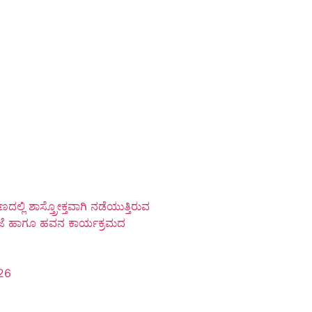
ದಲ್ಲಿ ಶಾಸ್ತ್ರೋಕ್ತವಾಗಿ ನಡೆಯುತ್ತಿರುವ
ೂಜೆ ಹಾಗೂ ಹವನ ಕಾರ್ಯಕ್ರಮದ
26