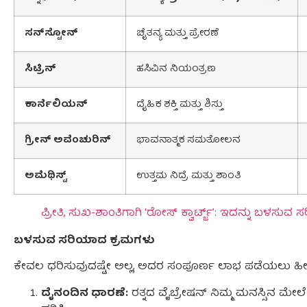
ಸನ್‌ಸ್ಟೋನ್
ಚೈತನ್ಯ ಮತ್ತು ಪ್ರೇರಣೆ
ಸಿಟ್ರಿನ್
ಹಸಿವಿನ ನಿಯಂತ್ರಣ
ಕಾರ್ನೆಲಿಯನ್
ದೈಹಿಕ ಶಕ್ತಿ ಮತ್ತು ಶಿಸ್ತು
ಗ್ರೀನ್
ಅವೆಂಚುರಿನ್
ಭಾವನಾತ್ಮಕ ಸಮತೋಲನ
ಅಮೆಥಿಸ್ಟ್
ಉತ್ತಮ ನಿದ್ರೆ ಮತ್ತು ಶಾಂತಿ
ಪ್ರೀತಿ, ಸುಖ-ಶಾಂತಿಗಾಗಿ ‘ರೋಸ್ ಕ್ವಾರ್ಟ್ಜ್’: ಇದನ್ನು ಬಳ
ಬಳಸುವ ಸರಿಯಾದ ಕ್ರಮಗಳು
ಕೇವಲ ಧರಿಸುವುದಷ್ಟೇ ಅಲ್ಲ, ಅದರ ಸಂಪೂರ್ಣ ಲಾಭ ಪಡೆಯಲು ಹೀ
ದೈನಂದಿನ ಧಾರಣೆ:
ರತ್ನದ ವೈಬ್ರೇಷನ್ ನಿಮ್ಮ ಮನಸ್ಸಿನ ಮೇಲ