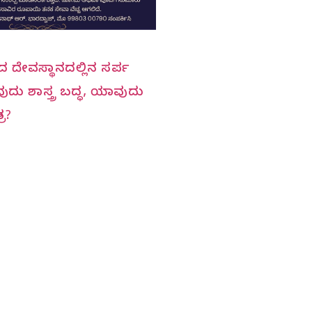
ಣ್ಯದ ದೇವಸ್ಥಾನದಲ್ಲಿನ ಸರ್ಪ
ುದು ಶಾಸ್ತ್ರ ಬದ್ಧ, ಯಾವುದು
ರ?