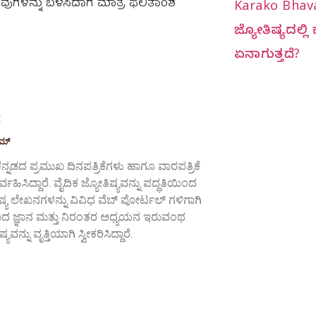
ವುಗಳನ್ನು ಬಳಸಿದಾಗ ಮಾತ್ರ ಫಲಿತಾಂಶ
Karako Bhav
ಜ್ಯೋತಿಷ್ಯದಲ್ಲ
ಏನಾಗುತ್ತದೆ?
ಠ
ಾಮ್
ನ್ನಡದ ಪ್ರಮುಖ ದಿನಪತ್ರಿಕೆಗಳು ಹಾಗೂ ವಾರಪತ್ರಿಕೆ
ವಹಿಸಿದ್ದಾರೆ. ವೈದಿಕ ಜ್ಯೋತಿಷ್ಯವನ್ನು ಪದ್ಧತಿಯಿಂದ
್ಯ ಲೇಖನಗಳನ್ನು ವಿವಿಧ ವೆಬ್ ಪೋರ್ಟಲ್ ಗಳಿಗಾಗಿ
ಅಳವಾದ ಜ್ಞಾನ ಮತ್ತು ನಿರಂತರ ಅಧ್ಯಯನ ಇರುವಂಥ
ವನ್ನು ವೃತ್ತಿಯಾಗಿ ಸ್ವೀಕರಿಸಿದ್ದಾರೆ.