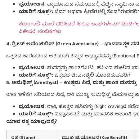
ಪ್ರಯೋಜನ:
ವ್ಯಾಯಾಮದ ಸಮಯದಲ್ಲಿ ಹೆಚ್ಚಿನ ಸ್ಟಾಮಿನಾ ಮತ್ತು
ಯಾರಿಗೆ ಸೂಕ್ತ?:
ಜಿಮ್ ಅಥವಾ ಕ್ರೀಡೆಗಳಲ್ಲಿ ತೊಡಗಿರುವವರಿಗೆ
ಕರುಂಗಾಲಿ ಮಾಲೆ ಧರಿಸಿದರೆ ಸಿಗುವ ಲಾಭಗಳೇನು? ದಿಂಡಿಗ
ವಿಶೇಷತೆ, ನಂಬಿಕೆಗಳು
4. ಗ್ರೀನ್ ಅವೆಂಚುರಿನ್ (Green Aventurine) – ಭಾವನಾತ್ಮ
ಒತ್ತಡದ ಕಾರಣದಿಂದ ಅತಿಯಾಗಿ ತಿನ್ನುವ ಅಭ್ಯಾಸವನ್ನು (Emotional Eat
ಪ್ರಯೋಜನ:
ಮನಸ್ಸನ್ನು ಶಾಂತಗೊಳಿಸಿ, ಹಸಿವಿನ ಮೇಲಿನ ಭಾವನ
ಯಾರಿಗೆ ಸೂಕ್ತ?:
ಒತ್ತಡದ ಜೀವನಶೈಲಿ ಹೊಂದಿರುವವರಿಗೆ.
5. ಅಮೆಥಿಸ್ಟ್ (Amethyst) – ಉತ್ತಮ ನಿದ್ರೆ ಮತ್ತು ಶಾಂತ ಮನಸ್ಸು
ತೂಕ ಇಳಿಕೆಗೆ ಸರಿಯಾದ ನಿದ್ರೆ ಅತಿ ಮುಖ್ಯ. ಅಮೆಥಿಸ್ಟ್ ಮೆದುಳನ್ನು ಶ
ಪ್ರಯೋಜನ:
ರಾತ್ರಿ ಹೊತ್ತಿನ ಹಸಿವನ್ನು (Night cravings) ತಡೆಯ
ಯಾರಿಗೆ ಸೂಕ್ತ?:
ನಿದ್ರಾಹೀನತೆ ಮತ್ತು ಮಾನಸಿಕ ಅಶಾಂತಿ ಇರ
ಯಾವ ರತ್ನ ಯಾವುದಕ್ಕೆ?
ರತ್ನ
(Stone)
ಮುಖ್ಯ
ಪ್ರಯೋಜನ
(Key Benefit)