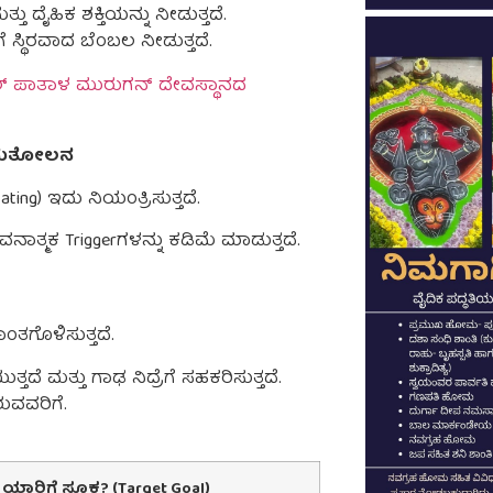
 ದೈಹಿಕ ಶಕ್ತಿಯನ್ನು ನೀಡುತ್ತದೆ.
 ಸ್ಥಿರವಾದ ಬೆಂಬಲ ನೀಡುತ್ತದೆ.
ಲ್ ಪಾತಾಳ ಮುರುಗನ್ ದೇವಸ್ಥಾನದ
ಕ ಸಮತೋಲನ
ing) ಇದು ನಿಯಂತ್ರಿಸುತ್ತದೆ.
ಾತ್ಮಕ Triggerಗಳನ್ನು ಕಡಿಮೆ ಮಾಡುತ್ತದೆ.
ಾಂತಗೊಳಿಸುತ್ತದೆ.
ುತ್ತದೆ ಮತ್ತು ಗಾಢ ನಿದ್ರೆಗೆ ಸಹಕರಿಸುತ್ತದೆ.
ುವವರಿಗೆ.
ಯಾರಿಗೆ
ಸೂಕ್ತ
? (Target Goal)