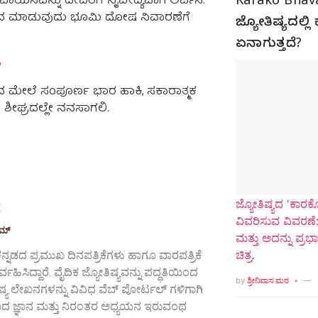
ಪಾಯಸವನ್ನು ದೇವರಿಗೆ ನೈವೇದ್ಯವಾಗಿ ಅರ್ಪಿಸಿ.
Karako Bhav
ಾನ ಮಾಡುವುದು ಭೂಮಿ ದೋಷ ನಿವಾರಣೆಗೆ
ಜ್ಯೋತಿಷ್ಯದಲ್ಲ
ಏನಾಗುತ್ತದೆ?
ಿ
್ರಮನ ಮೇಲೆ ಸಂಪೂರ್ಣ ಭಾರ ಹಾಕಿ, ಸಕಾರಾತ್ಮಕ
ಶೀಘ್ರದಲ್ಲೇ ನನಸಾಗಲಿ.
ಜ್ಯೋತಿಷ್ಯದ 'ಕಾರ
ಠ
ವಿವರಿಸುವ ವಿವರಣೆ:
ಾಮ್
ಮತ್ತು ಅದನ್ನು ಪ್ರ
ಚಿತ್ರ.
ನ್ನಡದ ಪ್ರಮುಖ ದಿನಪತ್ರಿಕೆಗಳು ಹಾಗೂ ವಾರಪತ್ರಿಕೆ
ವಹಿಸಿದ್ದಾರೆ. ವೈದಿಕ ಜ್ಯೋತಿಷ್ಯವನ್ನು ಪದ್ಧತಿಯಿಂದ
by
ಶ್ರೀನಿವಾಸ ಮಠ
್ಯ ಲೇಖನಗಳನ್ನು ವಿವಿಧ ವೆಬ್ ಪೋರ್ಟಲ್ ಗಳಿಗಾಗಿ
ಅಳವಾದ ಜ್ಞಾನ ಮತ್ತು ನಿರಂತರ ಅಧ್ಯಯನ ಇರುವಂಥ