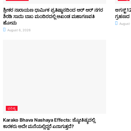
ಶ್ರೀಕರ ನಾರಾಯಣ ಧಾರ್ಮಿಕ ಪ್ರತಿಷ್ಠಾನದಿಂದ ಆರ್ ಆರ್ ನಗರ
ಆಗಸ್ಟ್ 
ಶಿರಡಿ ಸಾಯಿ ಬಾಬ ಮಂದಿರದಲ್ಲಿ ಅಖಂಡ ಮಹಾಗಣಪತಿ
ಗ್ರಹಣದ 
ಹೋಮ
August 
August 6, 2026
ಭವಿಷ್ಯ
Karako Bhava Nashaya Effects: ಜ್ಯೋತಿಷ್ಯದಲ್ಲಿ
ಕಾರಕರು ಅದೇ ಮನೆಯಲ್ಲಿದ್ದರೆ ಏನಾಗುತ್ತದೆ?