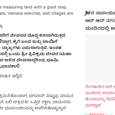
ಶ್ರೀಕರ ನಾರಾಯಣ
ಆರ್ ಆರ್ ನಗರ
ಣು.
ಮಂದಿರದಲ್ಲ
ಿಗೆ ಜೀವನದ ದೊಡ್ಡ ಕನಸಾಗಿರುತ್ತದೆ.
ದಾಗ, ಕೈಗೆ ಬಂದ ತುತ್ತು ಬಾಯಿಗೆ
ವ್ಯಾಜ್ಯಗಳು ಎದುರಾಗುತ್ತವೆ. ಇಂತಹ
ದಲ್ಲಿ ಒಂದು ಶ್ರೀ ತ್ರಿವಿಕ್ರಮ ದೇವರ (ಮಹಾ
ಿಂದ ಅಳೆದ ದೇವನಾದ್ದರಿಂದ, ಭೂಮಿ
್ರಭಾವಶಾಲಿ.
ಿತಿ ಇಲ್ಲಿದೆ:
ಬೆಂಗಳೂರಿನ ಆರ್ ಆ
ಮಂದಿರದ ಆವರಣದ
್ರಮಿಸಿಕೊಂಡಾಗ, ಭಗವಾನ್ ವಿಷ್ಣುವು ವಾಮನ
ಹೋಮವನ್ನು ನೆರವೇರ
ೆ. ಬಲಿ ಚಕ್ರವರ್ತಿ ಒಪ್ಪಿದ ತಕ್ಷಣ, ವಾಮನನು
ಭಾರದ್ವಾಜ್.
ಡೀ ಭೂಮಂಡಲವನ್ನು ಆವರಿಸಿಕೊಳ್ಳುತ್ತಾನೆ.
by
ಶ್ರೀನಿವಾಸ ಮಠ