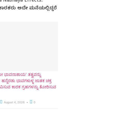
a Nashaya Effects:
ಿ ಕಾರಕರು ಅದೇ ಮನೆಯಲ್ಲಿದ್ದರೆ
ಕೋ ಭಾವನಾಶಾಯ' ತತ್ವವನ್ನು
 ಹನ್ನೆರಡು ಭಾವಗಳುಳ್ಳ ಜಾತಕ ಚಕ್ರ
ಭಾವಿಸುವ ಕಾರಕ ಗ್ರಹಗಳನ್ನು ತೋರಿಸುವ
August 4, 2026
0