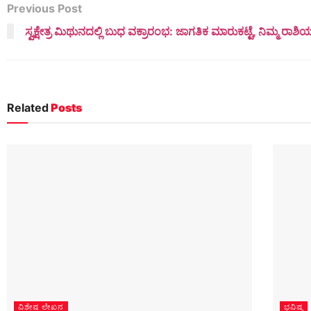
Previous Post
ಸ್ವಕ್ಷೇತ್ರ ಮಿಥುನದಲ್ಲಿ ಬುಧ ವಕ್ರಾರಂಭ: ಜಾಗತಿಕ ಮಾರುಕಟ್ಟೆ, ನಿಮ್ಮ ರಾಶಿ
Related
Posts
ವಿಶೇಷ ಲೇಖನ
ಭವಿಷ್ಯ