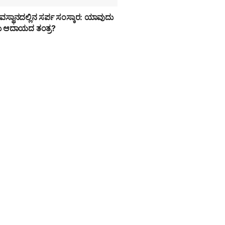
 ದೇವಸ್ಥಾನದಲ್ಲಿನ ಸರ್ಪ ಸಂಸ್ಕಾರ: ಯಾವುದು
ುದು ಆದಾಯದ ತಂತ್ರ?