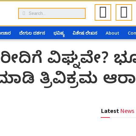
ಗೋಚಾರ
ದೇಗುಲ ದರ್ಶನ
ಭವಿಷ್ಯ
ವಿಶೇಷ ಲೇಖನ
About
Con
ಖರೀದಿಗೆ ವಿಘ್ನವೇ? 
ಡಿ ತ್ರಿವಿಕ್ರಮ ಆರಾ
Latest
News