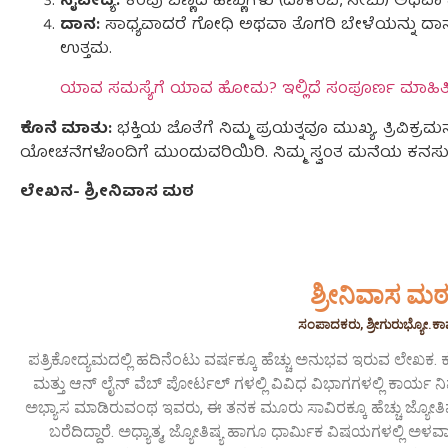
ನೈವೇದ್ಯ:
ಕೆಂಪು ಬಣ್ಣದ ಹಣ್ಣುಗಳು (ದಾಳಿಂಬೆ, ಸೇಬು) ಅಥವಾ 
ದಾನ:
ಸಾಧ್ಯವಾದರೆ ಗೋಧಿ ಅಥವಾ ತೊಗರಿ ಬೇಳೆಯನ್ನು ದ
ಉತ್ತಮ.
ಯಾವ ಸಮಸ್ಯೆಗೆ ಯಾವ ಹೋಮ? ಇಲ್ಲಿದೆ ಸಂಪೂರ್ಣ ಮಾಹಿತ
ಕೊನೆ
ಮಾತು
:
ಭಕ್ತಿಯ ಜೊತೆಗೆ ನಿಮ್ಮ ಪ್ರಯತ್ನವೂ ಮುಖ್ಯ. ತ್ರಿವಿಕ
ಯೋಚನೆಗಳೊಂದಿಗೆ ಮುಂದುವರಿಯಿರಿ. ನಿಮ್ಮ ಸ್ವಂತ ಮನೆಯ ಕನಸು 
ಲೇಖನ- ಶ್ರೀನಿವಾಸ ಮಠ
ಶ್ರೀನಿವಾಸ ಮ
ಸಂಪಾದಕರು, ಶ್ರೀಗುರುಭ್ಯೋ.ಕ
ಪತ್ರಿಕೋದ್ಯಮದಲ್ಲಿ ಹದಿನೆಂಟು ವರ್ಷಕ್ಕೂ ಹೆಚ್ಚು ಅನುಭವ ಇರುವ ಲೇಖಕ. ಕ
ಮತ್ತು ಆನ್ ಲೈನ್ ವೆಬ್ ಪೋರ್ಟಲ್ ಗಳಲ್ಲಿ ವಿವಿಧ ವಿಭಾಗಗಳಲ್ಲಿ ಕಾರ್ಯ ನಿರ್
ಅಭ್ಯಾಸ ಮಾಡಿರುವಂಥ ಇವರು, ಈ ತನಕ ಮೂರು ಸಾವಿರಕ್ಕೂ ಹೆಚ್ಚು ಜ್ಯೋತಿಷ
ಬರೆದಿದ್ದಾರೆ. ಅಧ್ಯಾತ್ಮ, ಜ್ಯೋತಿಷ್ಯ ಹಾಗೂ ಧಾರ್ಮಿಕ ವಿಷಯಗಳಲ್ಲಿ 