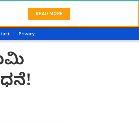
READ MORE
tact
Privacy
ಭೂಮಿ
ಧನೆ!