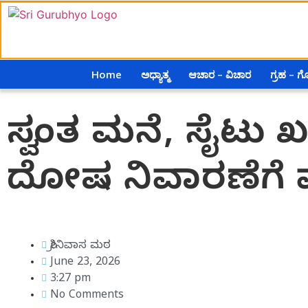
Home
ಅಧ್ಯಾತ್ಮ
ಆಚಾರ – ವಿಚಾರ
ಗ್ರಹ – 
ಸ್ವಂತ ಮನೆ, ಸೈಟು 
ದೋಷ ನಿವಾರಣೆಗೆ ಮಾ
ಶ್ರೀನಿವಾಸ ಮಠ
June 23, 2026
3:27 pm
No Comments