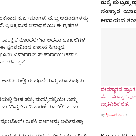
ಕುಕ್ಕೆ ಸುಬ್ರಹ್
ಸಂಸ್ಕಾರ: ಯಾವ
ರಕನಾದ ಕುಜ (ಮಂಗಳ) ಮತ್ತು ಅಡೆತಡೆಗಳನ್ನು
ಆದಾಯದ ತಂತ್
ೆ. ತ್ರಿವಿಕ್ರಮನ ಆರಾಧನೆಯು ಈ ಗ್ರಹಗಳ
ತಾಂತ್ರಿಕ ತೊಂದರೆಗಳು ಅಥವಾ ದಾಖಲೆಗಳ
ಈ ಪೂಜೆಯಿಂದ ಚಾಲನೆ ಸಿಗುತ್ತದೆ.
ವ ಭೂಮಿ ವಿವಾದಗಳು ಸೌಹಾರ್ದಯುತವಾಗಿ
ಚರಿಸುತ್ತವೆ.
ದ ಅವಧಿಯಲ್ಲಿ) ಈ ಪೂಜೆಯನ್ನು ಮಾಡುವುದು
ದೇವಸ್ಥಾನದ ಪ್ರಾಂಗಣ
ಸರ್ಪ ಸಂಸ್ಕಾರ ಪ
್ಲಿ ದೀಪ ಹಚ್ಚಿ, ಮನಸ್ಸಿನಲ್ಲಿಯೇ ನಿಮ್ಮ
ಪ್ರಾತಿನಿಧಿಕ ಚಿತ್ರ.
ು “ವಿಘ್ನಗಳು ನಿವಾರಣೆಯಾಗಲಿ” ಎಂದು
by
ಶ್ರೀನಿವಾಸ ಮಠ
ಥವಾ ಫೋಟೋಗೆ) ತುಳಸಿ ದಳಗಳನ್ನು ಅರ್ಪಿಸುತ್ತಾ