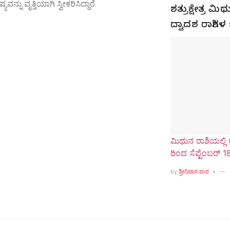
ವನ್ನು ವೃತ್ತಿಯಾಗಿ ಸ್ವೀಕರಿಸಿದ್ದಾರೆ.
ಶತ್ರುಕ್ಷೇತ್ರ 
ದ್ವಾದಶ ರಾಶಿಗ
ಮಿಥುನ ರಾಶಿಯಲ್ಲಿ 
ರಿಂದ ಸೆಪ್ಟೆಂಬರ್ 1
by
ಶ್ರೀನಿವಾಸ ಮಠ