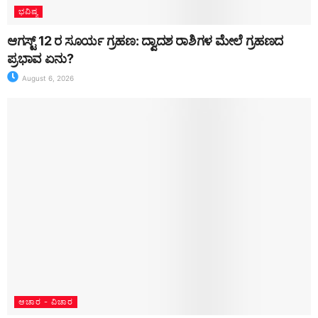
ಭವಿಷ್ಯ
ಆಗಸ್ಟ್ 12 ರ ಸೂರ್ಯ ಗ್ರಹಣ: ದ್ವಾದಶ ರಾಶಿಗಳ ಮೇಲೆ ಗ್ರಹಣದ
ಪ್ರಭಾವ ಏನು?
August 6, 2026
ಆಚಾರ - ವಿಚಾರ