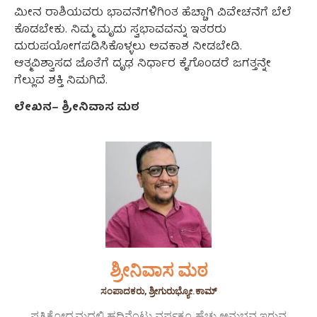
ಮೀನ ರಾಶಿಯವರು ಭಾವನೆಗಳಿಗಿಂತ ಹೆಚ್ಚಾಗಿ ವಿವೇಚನೆಗೆ ಬೆಲೆ
ಕೊಡಬೇಕು. ನಿಮ್ಮ ಮೃದು ಸ್ವಭಾವವನ್ನು ಇತರರು
ದುರುಪಯೋಗಪಡಿಸಿಕೊಳ್ಳಲು ಅವಕಾಶ ನೀಡಬೇಡಿ.
ಆತ್ಮವಿಶ್ವಾಸದ ಜೊತೆಗೆ ದೃಢ ನಿರ್ಧಾರ ಕೈಗೊಂಡರೆ ಜಗತ್ತನ್ನೇ
ಗೆಲ್ಲುವ ಶಕ್ತಿ ನಿಮಗಿದೆ.
ಲೇಖನ
–
ಶ್ರೀನಿವಾಸ
ಮಠ
ಶ್ರೀನಿವಾಸ ಮಠ
ಸಂಪಾದಕರು, ಶ್ರೀಗುರುಭ್ಯೋ.ಕಾಮ್
ಪತ್ರಿಕೋದ್ಯಮದಲ್ಲಿ ಹದಿನೆಂಟು ವರ್ಷಕ್ಕೂ ಹೆಚ್ಚು ಅನುಭವ ಇರುವ