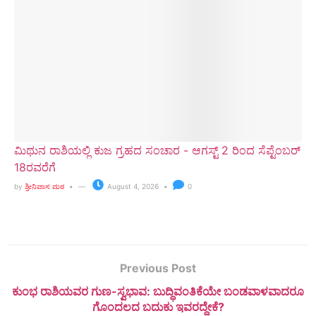
ಮಿಥುನ ರಾಶಿಯಲ್ಲಿ ಕುಜ ಗ್ರಹದ ಸಂಚಾರ - ಆಗಸ್ಟ್ 2 ರಿಂದ ಸೆಪ್ಟೆಂಬರ್
18ರವರೆಗೆ
by
ಶ್ರೀನಿವಾಸ ಮಠ
August 4, 2026
0
Previous Post
ಕುಂಭ ರಾಶಿಯವರ ಗುಣ-ಸ್ವಭಾವ: ಬುದ್ಧಿವಂತಿಕೆಯೇ ಬಂಡವಾಳವಾದರೂ
ಗೊಂದಲದ ಬದುಕು ಇವರದ್ದೇಕೆ?