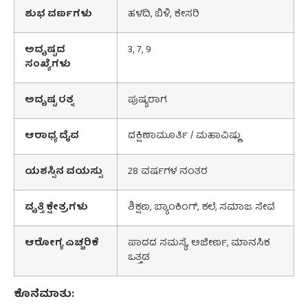
ಶುಭ
ವರ್ಣಗಳು
ಹಳದಿ, ಬಿಳಿ, ಕೇಸರಿ
ಅದೃಷ್ಟದ
3, 7, 9
ಸಂಖ್ಯೆಗಳು
ಅದೃಷ್ಟ
ರತ್ನ
ಪುಷ್ಯರಾಗ
ಆರಾಧ್ಯ
ದೈವ
ದಕ್ಷಿಣಾಮೂರ್ತಿ / ಮಹಾವಿಷ್ಣು
ಯಶಸ್ಸಿನ
ವಯಸ್ಸು
28 ವರ್ಷಗಳ ನಂತರ
ವೃತ್ತಿ
ಕ್ಷೇತ್ರಗಳು
ಶಿಕ್ಷಣ, ಬ್ಯಾಂಕಿಂಗ್, ಕಲೆ, ಸಮಾಜ ಸೇವೆ
ಆರೋಗ್ಯ
ಎಚ್ಚರಿಕೆ
ಪಾದದ ಸಮಸ್ಯೆ, ಅಜೀರ್ಣ, ಮಾನಸಿಕ
ಒತ್ತಡ
ಕೊನೆಮಾತು: