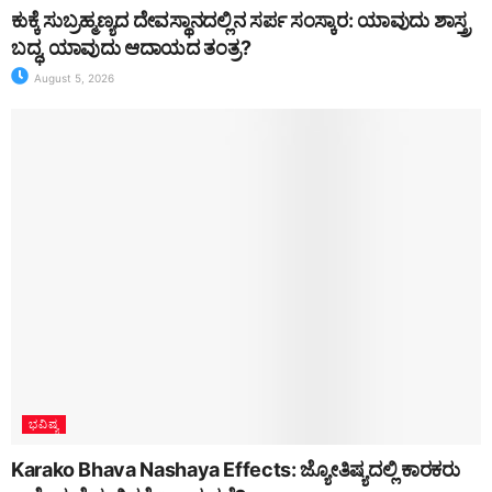
ಕುಕ್ಕೆ ಸುಬ್ರಹ್ಮಣ್ಯದ ದೇವಸ್ಥಾನದಲ್ಲಿನ ಸರ್ಪ ಸಂಸ್ಕಾರ: ಯಾವುದು ಶಾಸ್ತ್ರ
ಬದ್ಧ, ಯಾವುದು ಆದಾಯದ ತಂತ್ರ?
August 5, 2026
ಭವಿಷ್ಯ
Karako Bhava Nashaya Effects: ಜ್ಯೋತಿಷ್ಯದಲ್ಲಿ ಕಾರಕರು