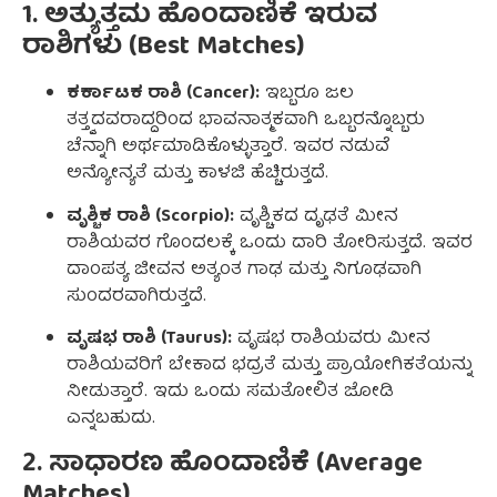
1. ಅತ್ಯುತ್ತಮ ಹೊಂದಾಣಿಕೆ ಇರುವ
ರಾಶಿಗಳು (Best Matches)
ಕರ್ಕಾಟಕ ರಾಶಿ (Cancer):
ಇಬ್ಬರೂ ಜಲ
ತತ್ತ್ವದವರಾದ್ದರಿಂದ ಭಾವನಾತ್ಮಕವಾಗಿ ಒಬ್ಬರನ್ನೊಬ್ಬರು
ಚೆನ್ನಾಗಿ ಅರ್ಥಮಾಡಿಕೊಳ್ಳುತ್ತಾರೆ. ಇವರ ನಡುವೆ
ಅನ್ಯೋನ್ಯತೆ ಮತ್ತು ಕಾಳಜಿ ಹೆಚ್ಚಿರುತ್ತದೆ.
ವೃಶ್ಚಿಕ ರಾಶಿ (Scorpio):
ವೃಶ್ಚಿಕದ ದೃಢತೆ ಮೀನ
ರಾಶಿಯವರ ಗೊಂದಲಕ್ಕೆ ಒಂದು ದಾರಿ ತೋರಿಸುತ್ತದೆ. ಇವರ
ದಾಂಪತ್ಯ ಜೀವನ ಅತ್ಯಂತ ಗಾಢ ಮತ್ತು ನಿಗೂಢವಾಗಿ
ಸುಂದರವಾಗಿರುತ್ತದೆ.
ವೃಷಭ ರಾಶಿ (Taurus):
ವೃಷಭ ರಾಶಿಯವರು ಮೀನ
ರಾಶಿಯವರಿಗೆ ಬೇಕಾದ ಭದ್ರತೆ ಮತ್ತು ಪ್ರಾಯೋಗಿಕತೆಯನ್ನು
ನೀಡುತ್ತಾರೆ. ಇದು ಒಂದು ಸಮತೋಲಿತ ಜೋಡಿ
ಎನ್ನಬಹುದು.
2. ಸಾಧಾರಣ ಹೊಂದಾಣಿಕೆ (Average
Matches)