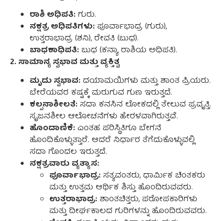
ರಾಶಿ ಅಧಿಪತಿ:
ಗುರು.
ನಕ್ಷತ್ರ ಅಧಿಪತಿಗಳು:
ಪೂರ್ವಾಭಾದ್ರ (ಗುರು),
ಉತ್ತರಾಭಾದ್ರ (ಶನಿ), ರೇವತಿ (ಬುಧ).
ಬಾಧಕಾಧಿಪತಿ:
ಬುಧ (ಕನ್ಯಾ ರಾಶಿಯ ಅಧಿಪತಿ).
2. ಸಾಮಾನ್ಯ ಸ್ವಭಾವ ಮತ್ತು ವ್ಯಕ್ತಿತ್ವ
ಮೃದು ಸ್ವಭಾವ:
ದಯಾಮಯಿಗಳು ಮತ್ತು ಶಾಂತ ಪ್ರಿಯರು.
ಬೇರೆಯವರ ಕಷ್ಟಕ್ಕೆ ಮರುಗುವ ಗುಣ ಇರುತ್ತದೆ.
ಕಲ್ಪನಾಶೀಲತೆ:
ಸದಾ ಕನಸಿನ ಲೋಕದಲ್ಲಿ ತೇಲುವ ಪ್ರವೃತ್ತಿ.
ಸೃಜನಶೀಲ ಆಲೋಚನೆಗಳು ಹೇರಳವಾಗಿರುತ್ತವೆ.
ಹೊಂದಾಣಿಕೆ:
ಎಂತಹ ಪರಿಸ್ಥಿತಿಗೂ ಬೇಗನೆ
ಹೊಂದಿಕೊಳ್ಳುತ್ತಾರೆ. ಆದರೆ ನಿರ್ಧಾರ ತೆಗೆದುಕೊಳ್ಳುವಲ್ಲಿ
ಸದಾ ಗೊಂದಲ ಇರುತ್ತದೆ.
ನಕ್ಷತ್ರವಾರು ವ್ಯತ್ಯಾಸ:
ಪೂರ್ವಾಭಾದ್ರ:
ಸತ್ಯವಂತರು, ಧಾರ್ಮಿಕ ಚಿಂತಕರು
ಮತ್ತು ಉತ್ತಮ ಆರ್ಥಿಕ ಶಿಸ್ತು ಹೊಂದಿರುವವರು.
ಉತ್ತರಾಭಾದ್ರ:
ಶಾಂತಚಿತ್ತರು, ಪರೋಪಕಾರಿಗಳು
ಮತ್ತು ದೀರ್ಘಕಾಲದ ಗುರಿಗಳನ್ನು ಹೊಂದಿರುವವರು.