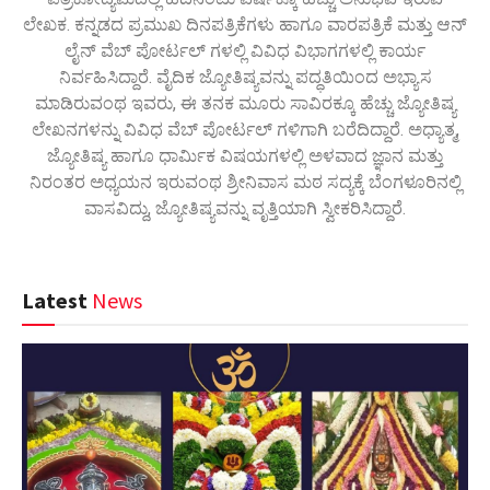
ಲೇಖಕ. ಕನ್ನಡದ ಪ್ರಮುಖ ದಿನಪತ್ರಿಕೆಗಳು ಹಾಗೂ ವಾರಪತ್ರಿಕೆ ಮತ್ತು ಆನ್
ಲೈನ್ ವೆಬ್ ಪೋರ್ಟಲ್ ಗಳಲ್ಲಿ ವಿವಿಧ ವಿಭಾಗಗಳಲ್ಲಿ ಕಾರ್ಯ
ನಿರ್ವಹಿಸಿದ್ದಾರೆ. ವೈದಿಕ ಜ್ಯೋತಿಷ್ಯವನ್ನು ಪದ್ಧತಿಯಿಂದ ಅಭ್ಯಾಸ
ಮಾಡಿರುವಂಥ ಇವರು, ಈ ತನಕ ಮೂರು ಸಾವಿರಕ್ಕೂ ಹೆಚ್ಚು ಜ್ಯೋತಿಷ್ಯ
ಲೇಖನಗಳನ್ನು ವಿವಿಧ ವೆಬ್ ಪೋರ್ಟಲ್ ಗಳಿಗಾಗಿ ಬರೆದಿದ್ದಾರೆ. ಅಧ್ಯಾತ್ಮ,
ಜ್ಯೋತಿಷ್ಯ ಹಾಗೂ ಧಾರ್ಮಿಕ ವಿಷಯಗಳಲ್ಲಿ ಅಳವಾದ ಜ್ಞಾನ ಮತ್ತು
ನಿರಂತರ ಅಧ್ಯಯನ ಇರುವಂಥ ಶ್ರೀನಿವಾಸ ಮಠ ಸದ್ಯಕ್ಕೆ ಬೆಂಗಳೂರಿನಲ್ಲಿ
ವಾಸವಿದ್ದು, ಜ್ಯೋತಿಷ್ಯವನ್ನು ವೃತ್ತಿಯಾಗಿ ಸ್ವೀಕರಿಸಿದ್ದಾರೆ.
Latest
News