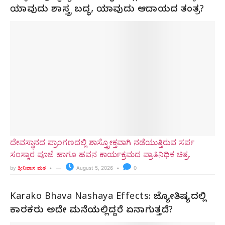
ಯಾವುದು ಶಾಸ್ತ್ರ ಬದ್ಧ, ಯಾವುದು ಆದಾಯದ ತಂತ್ರ?
ದೇವಸ್ಥಾನದ ಪ್ರಾಂಗಣದಲ್ಲಿ ಶಾಸ್ತ್ರೋಕ್ತವಾಗಿ ನಡೆಯುತ್ತಿರುವ ಸರ್ಪ
ಸಂಸ್ಕಾರ ಪೂಜೆ ಹಾಗೂ ಹವನ ಕಾರ್ಯಕ್ರಮದ ಪ್ರಾತಿನಿಧಿಕ ಚಿತ್ರ.
by
ಶ್ರೀನಿವಾಸ ಮಠ
August 5, 2026
0
Karako Bhava Nashaya Effects: ಜ್ಯೋತಿಷ್ಯದಲ್ಲಿ
ಕಾರಕರು ಅದೇ ಮನೆಯಲ್ಲಿದ್ದರೆ ಏನಾಗುತ್ತದೆ?