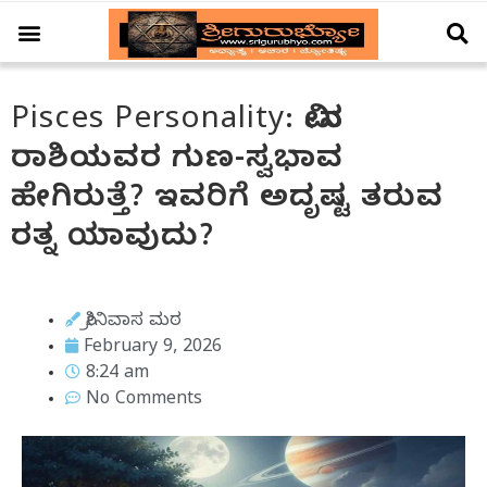
ಆಚಾರ – ವಿಚಾರ
ಗ್ರಹ – ಗೋಚಾರ
ದೇಗುಲ ದರ್ಶನ
ವಿಶೇಷ ಲೇಖನ
Pisces Personality: ಮೀನ
ರಾಶಿಯವರ ಗುಣ-ಸ್ವಭಾವ
ಹೇಗಿರುತ್ತೆ? ಇವರಿಗೆ ಅದೃಷ್ಟ ತರುವ
ರತ್ನ ಯಾವುದು?
ಶ್ರೀನಿವಾಸ ಮಠ
February 9, 2026
8:24 am
No Comments