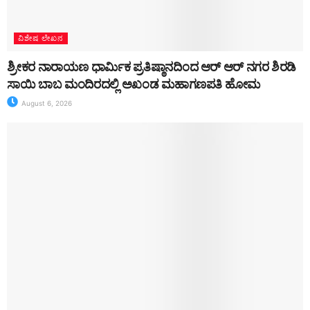
ವಿಶೇಷ ಲೇಖನ
ಶ್ರೀಕರ ನಾರಾಯಣ ಧಾರ್ಮಿಕ ಪ್ರತಿಷ್ಠಾನದಿಂದ ಆರ್ ಆರ್ ನಗರ ಶಿರಡಿ
ಸಾಯಿ ಬಾಬ ಮಂದಿರದಲ್ಲಿ ಅಖಂಡ ಮಹಾಗಣಪತಿ ಹೋಮ
August 6, 2026