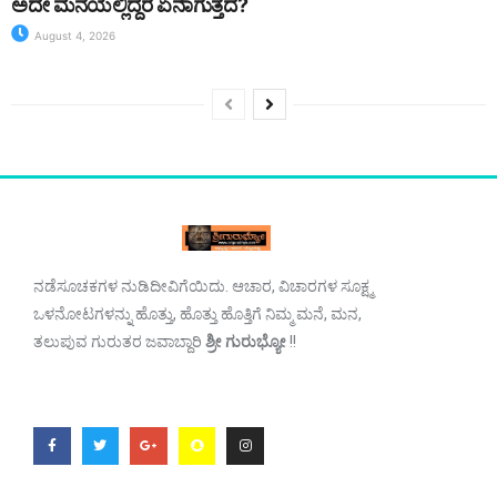
ಅದೇ ಮನೆಯಲ್ಲಿದ್ದರೆ ಏನಾಗುತ್ತದೆ?
August 4, 2026
ನಡೆಸೂಚಕಗಳ ನುಡಿದೀವಿಗೆಯಿದು. ಆಚಾರ, ವಿಚಾರಗಳ ಸೂಕ್ಷ್ಮ
ಒಳನೋಟಗಳನ್ನು ಹೊತ್ತು, ಹೊತ್ತು ಹೊತ್ತಿಗೆ ನಿಮ್ಮ ಮನೆ, ಮನ,
ತಲುಪುವ ಗುರುತರ ಜವಾಬ್ದಾರಿ
ಶ್ರೀ ಗುರುಭ್ಯೋ
!!