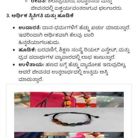
ರೇವತಿ:
ಕಲಾಪ್ರಿಯರು, ವಿದ್ವಾಂಸರು ಮತ್ತು
ಜೀವನದಲ್ಲಿ ಐಶ್ವರ್ಯವಂತರಾಗುವ ಛಲಗಾರರು.
3. ಆರ್ಥಿಕ ಸ್ಥಿತಿಗತಿ ಮತ್ತು ಹೂಡಿಕೆ
ಉದಾರತೆ:
ದಾನ-ಧರ್ಮಗಳಿಗೆ ಹೆಚ್ಚು ಖರ್ಚು ಮಾಡುತ್ತಾರೆ.
ಇದರಿಂದಾಗಿ ಆರ್ಥಿಕವಾಗಿ ಕೆಲವು ಬಾರಿ
ಹಿನ್ನಡೆಯಾಗಬಹುದು.
ಹೂಡಿಕೆ:
ಬರವಣಿಗೆ, ಶಿಕ್ಷಣ ಸಂಸ್ಥೆ, ರಿಯಲ್ ಎಸ್ಟೇಟ್, ಮತ್ತು
ದ್ರವ ಪದಾರ್ಥಗಳ ವ್ಯಾಪಾರದಲ್ಲಿ ಲಾಭ ಕಾಣುತ್ತಾರೆ.
ಉಳಿತಾಯ:
ಹಣದ ಬಗ್ಗೆ ಹೆಚ್ಚು ವ್ಯಾಮೋಹ ಇರುವುದಿಲ್ಲ,
ಆದರೆ ಜೀವನದ ಉತ್ತರಾರ್ಧದಲ್ಲಿ ಉತ್ತಮ ಆಸ್ತಿ
ಮಾಡುತ್ತಾರೆ.