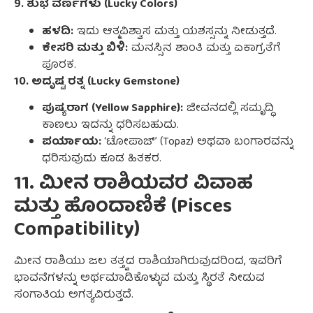
9. ಶುಭ ವರ್ಣಗಳು (Lucky Colors)
ಹಳದಿ:
ಇದು ಆತ್ಮವಿಶ್ವಾಸ ಮತ್ತು ಯಶಸ್ಸನ್ನು ನೀಡುತ್ತದೆ.
ಕೇಸರಿ ಮತ್ತು ಬಿಳಿ:
ಮನಸ್ಸಿನ ಶಾಂತಿ ಮತ್ತು ಏಕಾಗ್ರತೆಗೆ
ಪೂರಕ.
10. ಅದೃಷ್ಟ ರತ್ನ (Lucky Gemstone)
ಪುಷ್ಯರಾಗ (Yellow Sapphire):
ಜೀವನದಲ್ಲಿ ಸಮೃದ್ಧಿ
ಕಾಣಲು ಇದನ್ನು ಧರಿಸಬಹುದು.
ಪರ್ಯಾಯ:
‘ಟೋಪಾಜ್’ (Topaz) ಅಥವಾ ಬಂಗಾರವನ್ನು
ಧರಿಸುವುದು ಕೂಡ ಹಿತಕರ.
1
1
. ಮೀನ ರಾಶಿಯವರ ವಿವಾಹ
ಮತ್ತು ಹೊಂದಾಣಿಕೆ (Pisces
Compatibility)
ಮೀನ ರಾಶಿಯು ಜಲ ತತ್ತ್ವದ ರಾಶಿಯಾಗಿರುವುದರಿಂದ, ಇವರಿಗೆ
ಭಾವನೆಗಳನ್ನು ಅರ್ಥಮಾಡಿಕೊಳ್ಳುವ ಮತ್ತು ಸ್ಥಿರತೆ ನೀಡುವ
ಸಂಗಾತಿಯ ಅಗತ್ಯವಿರುತ್ತದೆ.