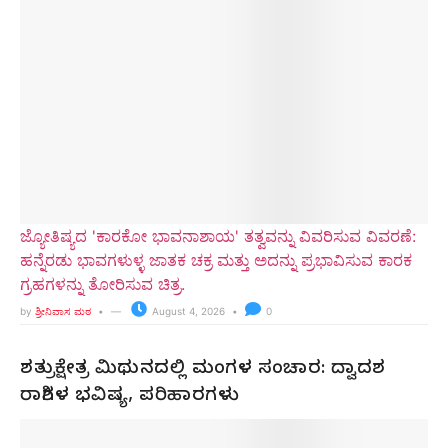
ಜ್ಯೋತಿಷ್ಯದ 'ಕಾರಕೋ ಭಾವನಾಶಾಯ' ತತ್ವವನ್ನು ವಿವರಿಸುವ ವಿವರಣೆ:
ಹನ್ನೆರಡು ಭಾವಗಳುಳ್ಳ ಜಾತಕ ಚಕ್ರ ಮತ್ತು ಅದನ್ನು ಪ್ರಭಾವಿಸುವ ಕಾರಕ
ಗ್ರಹಗಳನ್ನು ತೋರಿಸುವ ಚಿತ್ರ.
by
ಶ್ರೀನಿವಾಸ ಮಠ
August 4, 2026
0
ಶತ್ರುಕ್ಷೇತ್ರ ಮಿಥುನದಲ್ಲಿ ಮಂಗಳ ಸಂಚಾರ: ದ್ವಾದಶ
ರಾಶಿಗಳ ಭವಿಷ್ಯ, ಪರಿಹಾರಗಳು