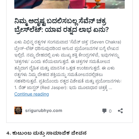
4. ಕುಟುಂಬ ಮತ್ತು ಸಾಮಾಜಿಕ ಜೀವನ