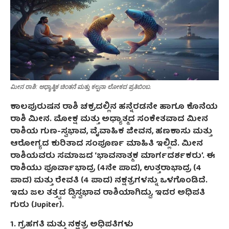
ಮೀನ ರಾಶಿ: ಆಧ್ಯಾತ್ಮಿಕ ಚಿಂತನೆ ಮತ್ತು ಕಲ್ಪನಾ ಲೋಕದ ಪ್ರತಿಬಿಂಬ.
ಕಾಲಪುರುಷನ ರಾಶಿ ಚಕ್ರದಲ್ಲಿನ ಹನ್ನೆರಡನೇ ಹಾಗೂ ಕೊನೆಯ
ರಾಶಿ ಮೀನ. ಮೋಕ್ಷ ಮತ್ತು ಅಧ್ಯಾತ್ಮದ ಸಂಕೇತವಾದ ಮೀನ
ರಾಶಿಯ ಗುಣ-ಸ್ವಭಾವ, ವೈವಾಹಿಕ ಜೀವನ, ಹಣಕಾಸು ಮತ್ತು
ಆರೋಗ್ಯದ ಕುರಿತಾದ ಸಂಪೂರ್ಣ ಮಾಹಿತಿ ಇಲ್ಲಿದೆ. ಮೀನ
ರಾಶಿಯವರು ಸಮಾಜದ ‘ಭಾವನಾತ್ಮಕ ಮಾರ್ಗದರ್ಶಕರು’. ಈ
ರಾಶಿಯು ಪೂರ್ವಾಭಾದ್ರ (4ನೇ ಪಾದ), ಉತ್ತರಾಭಾದ್ರ (4
ಪಾದ) ಮತ್ತು ರೇವತಿ (4 ಪಾದ) ನಕ್ಷತ್ರಗಳನ್ನು ಒಳಗೊಂಡಿದೆ.
ಇದು ಜಲ ತತ್ತ್ವದ ದ್ವಿಸ್ವಭಾವ ರಾಶಿಯಾಗಿದ್ದು, ಇದರ ಅಧಿಪತಿ
ಗುರು (Jupiter).
1. ಗ್ರಹಗತಿ ಮತ್ತು ನಕ್ಷತ್ರ ಅಧಿಪತಿಗಳು