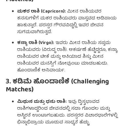
ಮಕರ ರಾಶಿ (Capricorn):
ಮೀನ ರಾಶಿಯವರ
ಕನಸುಗಳಿಗೆ ಮಕರ ರಾಶಿಯವರು ವಾಸ್ತವದ ಅಡಿಪಾಯ
ಹಾಕುತ್ತಾರೆ. ಪರಸ್ಪರ ಗೌರವವಿದ್ದಲ್ಲಿ ಇವರ ಜೀವನ
ಸುಗಮವಾಗಿರುತ್ತದೆ.
ಕನ್ಯಾ ರಾಶಿ (Virgo):
ಇವರು ಮೀನ ರಾಶಿಯ ಸಪ್ತಮ
ರಾಶಿಯವರು (ವಿರುದ್ಧ ರಾಶಿ). ಆಕರ್ಷಣೆ ಹೆಚ್ಚಿದ್ದರೂ, ಕನ್ಯಾ
ರಾಶಿಯವರ ಟೀಕೆ ಮತ್ತು ಅತಿಯಾದ ಶಿಸ್ತು ಮೀನ
ರಾಶಿಯವರ ಮನಸ್ಸಿಗೆ ನೋವುಂಟು ಮಾಡಬಹುದು.
ಹೊಂದಾಣಿಕೆ ಅನಿವಾರ್ಯ.
3. ಕಡಿಮೆ ಹೊಂದಾಣಿಕೆ (Challenging
Matches)
ಮಿಥುನ ಮತ್ತು ಧನು ರಾಶಿ:
ಇವು ದ್ವಿಸ್ವಭಾವದ
ರಾಶಿಗಳಾದ್ದರಿಂದ ಜೀವನದಲ್ಲಿ ಸದಾ ಗೊಂದಲ ಮತ್ತು
ಅಸ್ಥಿರತೆ ಉಂಟಾಗಬಹುದು. ಪರಸ್ಪರರ ವಿಚಾರಧಾರೆಗಳಲ್ಲಿ
ಭಿನ್ನಾಭಿಪ್ರಾಯ ಮೂಡುವ ಸಾಧ್ಯತೆ ಹೆಚ್ಚು.