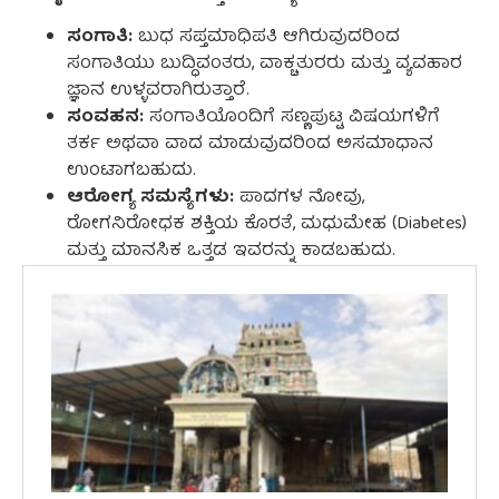
ಸಂಗಾತಿ:
ಬುಧ ಸಪ್ತಮಾಧಿಪತಿ ಆಗಿರುವುದರಿಂದ
ಸಂಗಾತಿಯು ಬುದ್ಧಿವಂತರು, ವಾಕ್ಚತುರರು ಮತ್ತು ವ್ಯವಹಾರ
ಜ್ಞಾನ ಉಳ್ಳವರಾಗಿರುತ್ತಾರೆ.
ಸಂವಹನ:
ಸಂಗಾತಿಯೊಂದಿಗೆ ಸಣ್ಣಪುಟ್ಟ ವಿಷಯಗಳಿಗೆ
ತರ್ಕ ಅಥವಾ ವಾದ ಮಾಡುವುದರಿಂದ ಅಸಮಾಧಾನ
ಉಂಟಾಗಬಹುದು.
ಆರೋಗ್ಯ ಸಮಸ್ಯೆಗಳು:
ಪಾದಗಳ ನೋವು,
ರೋಗನಿರೋಧಕ ಶಕ್ತಿಯ ಕೊರತೆ, ಮಧುಮೇಹ (Diabetes)
ಮತ್ತು ಮಾನಸಿಕ ಒತ್ತಡ ಇವರನ್ನು ಕಾಡಬಹುದು.