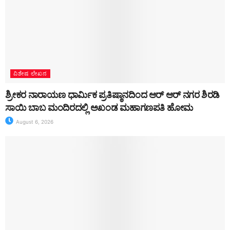
ವಿಶೇಷ ಲೇಖನ
ಶ್ರೀಕರ ನಾರಾಯಣ ಧಾರ್ಮಿಕ ಪ್ರತಿಷ್ಠಾನದಿಂದ ಆರ್ ಆರ್ ನಗರ ಶಿರಡಿ
ಸಾಯಿ ಬಾಬ ಮಂದಿರದಲ್ಲಿ ಅಖಂಡ ಮಹಾಗಣಪತಿ ಹೋಮ
August 6, 2026