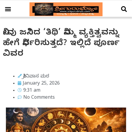
ಆಚಾರ – ವಿಚಾರ
ಗ್ರಹ – ಗೋಚಾರ
ದೇಗುಲ ದರ್ಶನ
ವಿಶೇಷ ಲೇಖನ
ನೀವು ಜನಿಸಿದ ‘ತಿಥಿ’ ನಿಮ್ಮ ವ್ಯಕ್ತಿತ್ವವನ್ನು
ಹೇಗೆ ನಿರ್ಧರಿಸುತ್ತದೆ? ಇಲ್ಲಿದೆ ಪೂರ್ಣ
ವಿವರ
ಶ್ರೀನಿವಾಸ ಮಠ
January 25, 2026
9:31 am
No Comments