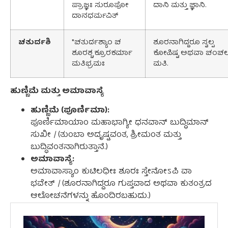
ಪ್ರಾಜ್ಞಃ ಸುರೂಪೋ
ದಾನಿ ಮತ್ತು ಜ್ಞಾನಿ.
ದಾನಧರ್ಮವಿತ್
ಚತುರ್ದಶಿ
*ಚತುರ್ದಶ್ಯಾಂ ಚ
ಶೂರನಾಗಿದ್ದರೂ ಸ್ವಲ್ಪ
ಶೂರಶ್ಚ ಕ್ರೂರಕರ್ಮಾ
ಕೋಪಿಷ್ಟ ಅಥವಾ ಚಂಚ
ಮತಿಭ್ರಮಃ
ಮತಿ.
ಹುಣ್ಣಿಮೆ ಮತ್ತು ಅಮಾವಾಸ್ಯೆ
ಹುಣ್ಣಿಮೆ (ಪೂರ್ಣಿಮಾ):
ಪೂರ್ಣಿಮಾಯಾಂ
ಮಹಾಭಾಗ್ಯೀ
ಧನವಾನ್
ಬುದ್ಧಿಮಾನ್
ಸುಖೀ
|
(ತುಂಬಾ ಅದೃಷ್ಟವಂತ, ಶ್ರೀಮಂತ ಮತ್ತು
ಬುದ್ಧಿವಂತನಾಗಿರುತ್ತಾನೆ.)
ಅಮಾವಾಸ್ಯೆ:
ಅಮಾವಾಸ್ಯಾಂ
ಕುಟಿಲಧೀಃ
ಶೂರಃ
ಸ್ತೇನೋಽಪಿ
ವಾ
ಭವೇತ್
|
(ಶೂರನಾಗಿದ್ದರೂ ಗುಪ್ತವಾದ ಅಥವಾ ಕುತಂತ್ರದ
ಆಲೋಚನೆಗಳನ್ನು ಹೊಂದಿರಬಹುದು.)