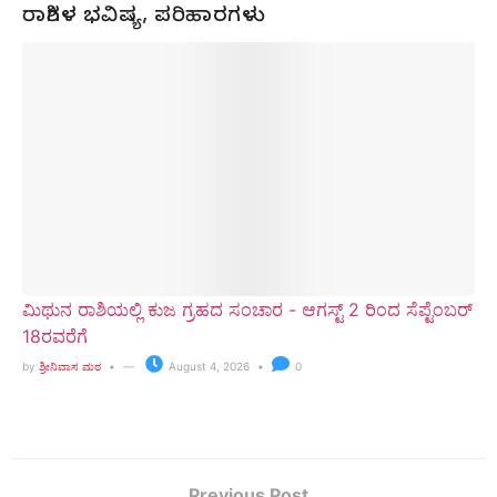
ರಾಶಿಗಳ ಭವಿಷ್ಯ, ಪರಿಹಾರಗಳು
ಮಿಥುನ ರಾಶಿಯಲ್ಲಿ ಕುಜ ಗ್ರಹದ ಸಂಚಾರ - ಆಗಸ್ಟ್ 2 ರಿಂದ ಸೆಪ್ಟೆಂಬರ್
18ರವರೆಗೆ
by
ಶ್ರೀನಿವಾಸ ಮಠ
August 4, 2026
0
Previous Post