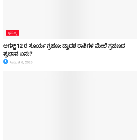
ಭವಿಷ್ಯ
ಆಗಸ್ಟ್ 12 ರ ಸೂರ್ಯ ಗ್ರಹಣ: ದ್ವಾದಶ ರಾಶಿಗಳ ಮೇಲೆ ಗ್ರಹಣದ
ಪ್ರಭಾವ ಏನು?
August 6, 2026