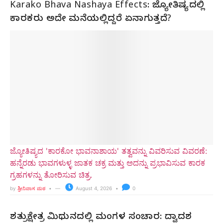
Karako Bhava Nashaya Effects: ಜ್ಯೋತಿಷ್ಯದಲ್ಲಿ
ಕಾರಕರು ಅದೇ ಮನೆಯಲ್ಲಿದ್ದರೆ ಏನಾಗುತ್ತದೆ?
ಜ್ಯೋತಿಷ್ಯದ 'ಕಾರಕೋ ಭಾವನಾಶಾಯ' ತತ್ವವನ್ನು ವಿವರಿಸುವ ವಿವರಣೆ:
ಹನ್ನೆರಡು ಭಾವಗಳುಳ್ಳ ಜಾತಕ ಚಕ್ರ ಮತ್ತು ಅದನ್ನು ಪ್ರಭಾವಿಸುವ ಕಾರಕ
ಗ್ರಹಗಳನ್ನು ತೋರಿಸುವ ಚಿತ್ರ.
by
ಶ್ರೀನಿವಾಸ ಮಠ
August 4, 2026
0
ಶತ್ರುಕ್ಷೇತ್ರ ಮಿಥುನದಲ್ಲಿ ಮಂಗಳ ಸಂಚಾರ: ದ್ವಾದಶ