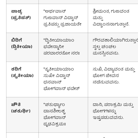
ಪಾಡ್ಯ
*ಅರ್ಥವಾನ್
ಶ್ರೀಮಂತ, ಗುಣವಂತ
(
ಪ್ರತಿಪತ್
)
ಗುಣವಾನ್ ವಿದ್ವಾನ್
ಮತ್ತು
ಪ್ರತಿಪತ್ಸು ಪ್ರಜಾಯತೇ
ವಿದ್ವಾಂಸನಾಗುತ್ತಾನೆ.
ಬಿದಿಗೆ
*ದ್ವಿತೀಯಾಯಾಂ
ಗೌರವಶಾಲಿಯಾಗಿರುತ್ತಾನೆ
(
ದ್ವಿತೀಯಾ
)
ಭವೇನ್ಮಾನೀ
ಸ್ವಲ್ಪ ಚಂಚಲ
ಪರದಾರರತೋ ನರಃ
ಮನಸ್ಸಿನವನು.
ತದಿಗೆ
*ತೃತೀಯಾಯಾಂ
ಸುಖಿ, ವಿದ್ಯಾವಂತ ಮತ್ತು
(
ತೃತೀಯಾ
)
ಸುಖೀ ವಿದ್ವಾನ್
ಭೋಗ ಜೀವನ
ಧನವಾನ್
ನಡೆಸುವವನು.
ಭೋಗವಾನ್ ಭವೇತ್
ಚೌತಿ
*ಚತುರ್ಥ್ಯಾಂ
ದಾನಿ, ಪರಾಕ್ರಮಿ ಮತ್ತು
(
ಚತುರ್ಥಿ
)
ದಾನಶೀಲಶ್ಚ
ಭೋಗಗಳನ್ನು
ಭೋಗವಾನ್
ಇಷ್ಟಪಡುವವನು.
ದೃಢವಿಕ್ರಮಃ