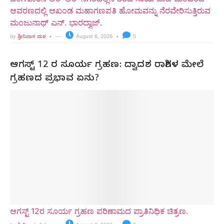
ಆವರಣದಲ್ಲಿ ಅಖಂಡ ಮಹಾಗಣಪತಿ ಹೋಮವನ್ನು ನೆರವೇರಿಸುತ್ತಿರುವ
ಮಂಜುನಾಥ್ ಎನ್. ಭಾರದ್ವಾಜ್.
by
ಶ್ರೀನಿವಾಸ ಮಠ
August 6, 2026
0
ಆಗಸ್ಟ್ 12 ರ ಸೂರ್ಯ ಗ್ರಹಣ: ದ್ವಾದಶ ರಾಶಿಗಳ ಮೇಲೆ
ಗ್ರಹಣದ ಪ್ರಭಾವ ಏನು?
ಆಗಸ್ಟ್ 12ರ ಸೂರ್ಯ ಗ್ರಹಣ ಪರಿಣಾಮದ ಪ್ರಾತಿನಿಧಿಕ ಚಿತ್ರಣ.