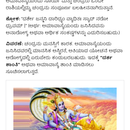
ಅಮಾವಾಸ್ಯೆಯಂದು ಸೂರ್ಯ ಮತ್ತು ಚಂದ್ರರು ಒಂದೇ
ರಾಶಿಯಲ್ಲಿದ್ದು, ಚಂದ್ರನು ಸಂಪೂರ್ಣ ಬಲಹೀನನಾಗಿರುತ್ತಾನೆ.
ಶ್ಲೋಕ:
“ದರ್ಶೇ ಜನ್ಮನಿ ದಾರಿದ್ರ್ಯಂ ವ್ಯಾಧಿತಃ ಸ್ಯಾದ್ ನರೋ
ಧ್ರುವಮ್ |” (ಅರ್ಥ: ಅಮಾವಾಸ್ಯೆಯಂದು ಜನಿಸಿದವನು
ಅನಾರೋಗ್ಯ ಅಥವಾ ಆರ್ಥಿಕ ಸಂಕಷ್ಟಗಳನ್ನು ಎದುರಿಸಬಹುದು.)
ವಿವರಣೆ:
ಚಂದ್ರನು ಮನಸ್ಸಿಗೆ ಕಾರಕ. ಅಮಾವಾಸ್ಯೆಯಂದು
ಜನಿಸಿದವರಲ್ಲಿ ಮಾನಸಿಕ ಅಸ್ಥಿರತೆ, ಅತಿಯಾದ ಯೋಚನೆ ಅಥವಾ
ಆರೋಗ್ಯದಲ್ಲಿ ಏರುಪೇರು ಕಂಡುಬರಬಹುದು. ಇದಕ್ಕೆ
“ದರ್ಶ
ಶಾಂತಿ”
ಅಥವಾ ಅಮಾವಾಸ್ಯೆ ಶಾಂತಿ ಮಾಡಿಸಲು
ಸೂಚಿಸಲಾಗುತ್ತದೆ.