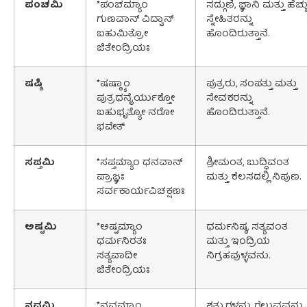
ಪಂಚಮಿ
*ಪಂಚಮ್ಯಾಂ
ಸದ್ಗುಣಿ, ಜ್ಞಾನಿ ಮತ್ತು ಹೆಚ್ಚ
ಗುಣವಾನ್ ವಿದ್ವಾನ್
ಸ್ನೇಹಿತರನ್ನು
ಬಹುಮಿತ್ರೋ
ಹೊಂದಿರುತ್ತಾನೆ.
ಜಿತೇಂದ್ರಿಯಃ
ಷಷ್ಠಿ
*ಷಷ್ಠ್ಯಾಂ
ಪುತ್ರರು, ಸಂಪತ್ತು ಮತ್ತು
ಪುತ್ರಧನೈರ್ಯುಕ್ತೋ
ಸೇವಕರನ್ನು
ಬಹುಭೃತ್ಯೋ ನರೋ
ಹೊಂದಿರುತ್ತಾನೆ.
ಭವೇತ್
ಸಪ್ತಮಿ
*ಸಪ್ತಮ್ಯಾಂ ಧನವಾನ್
ಶ್ರೀಮಂತ, ಬುದ್ಧಿವಂತ
ಪ್ರಾಜ್ಞಃ
ಮತ್ತು ಕೆಲಸದಲ್ಲಿ ನಿಪುಣ.
ಸರ್ವಕಾರ್ಯವಿಚಕ್ಷಣಃ
ಅಷ್ಟಮಿ
*ಅಷ್ಟಮ್ಯಾಂ
ಧರ್ಮನಿಷ್ಠ, ಸತ್ಯವಂತ
ಧರ್ಮನಿರತಃ
ಮತ್ತು ಇಂದ್ರಿಯ
ಸತ್ಯವಾದೀ
ನಿಗ್ರಹವುಳ್ಳವನು.
ಜಿತೇಂದ್ರಿಯಃ
ನವಮಿ
*ನವಮ್ಯಾಂ
ಶತ್ರುಗಳನ್ನು ಗೆಲ್ಲುವವನು