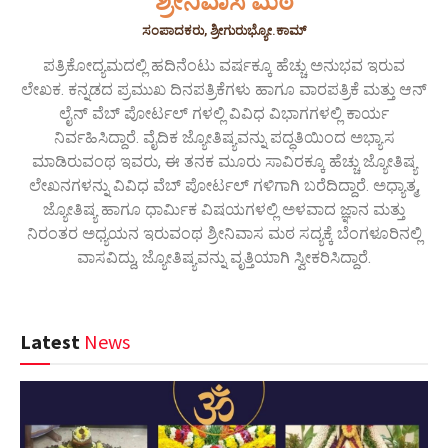
ಶ್ರೀನಿವಾಸ ಮಠ
ಸಂಪಾದಕರು, ಶ್ರೀಗುರುಭ್ಯೋ.ಕಾಮ್
ಪತ್ರಿಕೋದ್ಯಮದಲ್ಲಿ ಹದಿನೆಂಟು ವರ್ಷಕ್ಕೂ ಹೆಚ್ಚು ಅನುಭವ ಇರುವ
ಲೇಖಕ. ಕನ್ನಡದ ಪ್ರಮುಖ ದಿನಪತ್ರಿಕೆಗಳು ಹಾಗೂ ವಾರಪತ್ರಿಕೆ ಮತ್ತು ಆನ್
ಲೈನ್ ವೆಬ್ ಪೋರ್ಟಲ್ ಗಳಲ್ಲಿ ವಿವಿಧ ವಿಭಾಗಗಳಲ್ಲಿ ಕಾರ್ಯ
ನಿರ್ವಹಿಸಿದ್ದಾರೆ. ವೈದಿಕ ಜ್ಯೋತಿಷ್ಯವನ್ನು ಪದ್ಧತಿಯಿಂದ ಅಭ್ಯಾಸ
ಮಾಡಿರುವಂಥ ಇವರು, ಈ ತನಕ ಮೂರು ಸಾವಿರಕ್ಕೂ ಹೆಚ್ಚು ಜ್ಯೋತಿಷ್ಯ
ಲೇಖನಗಳನ್ನು ವಿವಿಧ ವೆಬ್ ಪೋರ್ಟಲ್ ಗಳಿಗಾಗಿ ಬರೆದಿದ್ದಾರೆ. ಅಧ್ಯಾತ್ಮ,
ಜ್ಯೋತಿಷ್ಯ ಹಾಗೂ ಧಾರ್ಮಿಕ ವಿಷಯಗಳಲ್ಲಿ ಅಳವಾದ ಜ್ಞಾನ ಮತ್ತು
ನಿರಂತರ ಅಧ್ಯಯನ ಇರುವಂಥ ಶ್ರೀನಿವಾಸ ಮಠ ಸದ್ಯಕ್ಕೆ ಬೆಂಗಳೂರಿನಲ್ಲಿ
ವಾಸವಿದ್ದು, ಜ್ಯೋತಿಷ್ಯವನ್ನು ವೃತ್ತಿಯಾಗಿ ಸ್ವೀಕರಿಸಿದ್ದಾರೆ.
Latest
News