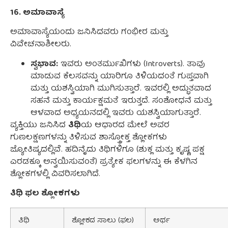
16. ಅಮಾವಾಸ್ಯೆ
ಅಮಾವಾಸ್ಯೆಯಂದು ಜನಿಸಿದವರು ಗಂಭೀರ ಮತ್ತು
ವಿವೇಚನಾಶೀಲರು.
ಸ್ವಭಾವ:
ಇವರು ಅಂತರ್ಮುಖಿಗಳು (Introverts). ತಾವು
ಮಾಡುವ ಕೆಲಸವನ್ನು ಯಾರಿಗೂ ತಿಳಿಯದಂತೆ ಗುಪ್ತವಾಗಿ
ಮತ್ತು ಯಶಸ್ವಿಯಾಗಿ ಮುಗಿಸುತ್ತಾರೆ. ಇವರಲ್ಲಿ ಅದ್ಭುತವಾದ
ಸಹನೆ ಮತ್ತು ಕಾರ್ಯಕ್ಷಮತೆ ಇರುತ್ತದೆ. ಸಂಶೋಧನೆ ಮತ್ತು
ಆಳವಾದ ಅಧ್ಯಯನದಲ್ಲಿ ಇವರು ಯಶಸ್ವಿಯಾಗುತ್ತಾರೆ.
ವ್ಯಕ್ತಿಯು ಜನಿಸಿದ
ತಿಥಿ
ಯ ಆಧಾರದ ಮೇಲೆ ಅವರ
ಗುಣಲಕ್ಷಣಗಳನ್ನು ತಿಳಿಸುವ ಶಾಸ್ತ್ರೋಕ್ತ ಶ್ಲೋಕಗಳು
ಜ್ಯೋತಿಷ್ಯದಲ್ಲಿವೆ. ಹದಿನೈದು ತಿಥಿಗಳಿಗೂ (ಶುಕ್ಲ ಮತ್ತು ಕೃಷ್ಣ ಪಕ್ಷ
ಎರಡಕ್ಕೂ ಅನ್ವಯಿಸುವಂತೆ) ಪ್ರತ್ಯೇಕ ಫಲಗಳನ್ನು ಈ ಕೆಳಗಿನ
ಶ್ಲೋಕಗಳಲ್ಲಿ ವಿವರಿಸಲಾಗಿದೆ.
ತಿಥಿ ಫಲ ಶ್ಲೋಕಗಳು
ತಿಥಿ
ಶ್ಲೋಕದ ಸಾಲು (ಫಲ)
ಅರ್ಥ