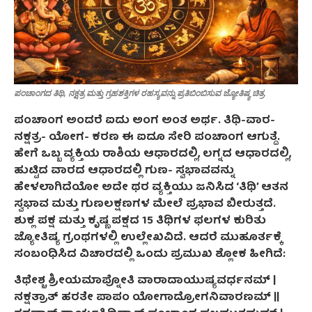
ಪಂಚಾಂಗದ ತಿಥಿ, ನಕ್ಷತ್ರ ಮತ್ತು ಗ್ರಹಶಕ್ತಿಗಳ ರಹಸ್ಯವನ್ನು ಪ್ರತಿಬಿಂಬಿಸುವ ಜ್ಯೋತಿಷ್ಯ ಚಿತ್ರ.
ಪಂಚಾಂಗ ಅಂದರೆ ಐದು ಅಂಗ ಅಂತ ಅರ್ಥ. ತಿಥಿ-ವಾರ-
ನಕ್ಷತ್ರ- ಯೋಗ- ಕರಣ ಈ ಐದೂ ಸೇರಿ ಪಂಚಾಂಗ ಆಗುತ್ದೆ.
ಹೇಗೆ ಒಬ್ಬ ವ್ಯಕ್ತಿಯ ರಾಶಿಯ ಆಧಾರದಲ್ಲಿ, ಲಗ್ನದ ಆಧಾರದಲ್ಲಿ,
ಹುಟ್ಟಿದ ವಾರದ ಆಧಾರದಲ್ಲಿ ಗುಣ- ಸ್ವಭಾವವನ್ನು
ಹೇಳಲಾಗಿದೆಯೋ ಅದೇ ಥರ ವ್ಯಕ್ತಿಯು ಜನಿಸಿದ ‘ತಿಥಿ’ ಆತನ
ಸ್ವಭಾವ ಮತ್ತು ಗುಣಲಕ್ಷಣಗಳ ಮೇಲೆ ಪ್ರಭಾವ ಬೀರುತ್ತದೆ.
ಶುಕ್ಲ ಪಕ್ಷ ಮತ್ತು ಕೃಷ್ಣ ಪಕ್ಷದ 15 ತಿಥಿಗಳ ಫಲಗಳ ಕುರಿತು
ಜ್ಯೋತಿಷ್ಯ ಗ್ರಂಥಗಳಲ್ಲಿ ಉಲ್ಲೇಖವಿದೆ. ಆದರೆ ಮುಹೂರ್ತಕ್ಕೆ
ಸಂಬಂಧಿಸಿದ ವಿಚಾರದಲ್ಲಿ ಒಂದು ಪ್ರಮುಖ ಶ್ಲೋಕ ಹೀಗಿದೆ:
ತಿಥೇಶ್ಚ ಶ್ರೀಯಮಾಪ್ನೋತಿ ವಾರಾದಾಯುಷ್ಯವರ್ಧನಮ್ |
ನಕ್ಷತ್ರಾತ್ ಹರತೇ ಪಾಪಂ ಯೋಗಾದ್ರೋಗನಿವಾರಣಮ್ ||