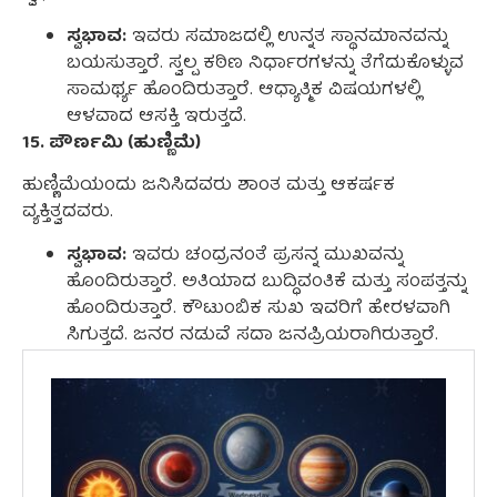
ಸ್ವಭಾವ:
ಇವರು ಸಮಾಜದಲ್ಲಿ ಉನ್ನತ ಸ್ಥಾನಮಾನವನ್ನು
ಬಯಸುತ್ತಾರೆ. ಸ್ವಲ್ಪ ಕಠಿಣ ನಿರ್ಧಾರಗಳನ್ನು ತೆಗೆದುಕೊಳ್ಳುವ
ಸಾಮರ್ಥ್ಯ ಹೊಂದಿರುತ್ತಾರೆ. ಆಧ್ಯಾತ್ಮಿಕ ವಿಷಯಗಳಲ್ಲಿ
ಆಳವಾದ ಆಸಕ್ತಿ ಇರುತ್ತದೆ.
15. ಪೌರ್ಣಮಿ (ಹುಣ್ಣಿಮೆ)
ಹುಣ್ಣಿಮೆಯಂದು ಜನಿಸಿದವರು ಶಾಂತ ಮತ್ತು ಆಕರ್ಷಕ
ವ್ಯಕ್ತಿತ್ವದವರು.
ಸ್ವಭಾವ:
ಇವರು ಚಂದ್ರನಂತೆ ಪ್ರಸನ್ನ ಮುಖವನ್ನು
ಹೊಂದಿರುತ್ತಾರೆ. ಅತಿಯಾದ ಬುದ್ಧಿವಂತಿಕೆ ಮತ್ತು ಸಂಪತ್ತನ್ನು
ಹೊಂದಿರುತ್ತಾರೆ. ಕೌಟುಂಬಿಕ ಸುಖ ಇವರಿಗೆ ಹೇರಳವಾಗಿ
ಸಿಗುತ್ತದೆ. ಜನರ ನಡುವೆ ಸದಾ ಜನಪ್ರಿಯರಾಗಿರುತ್ತಾರೆ.