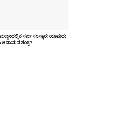
 ದೇವಸ್ಥಾನದಲ್ಲಿನ ಸರ್ಪ ಸಂಸ್ಕಾರ: ಯಾವುದು
ುದು ಆದಾಯದ ತಂತ್ರ?