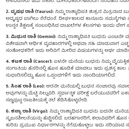
ಅಳವಡಿಸಲು ಇದು ಸಕಾಲ. ಮೇಲಧಿಕಾರಿಗಳೊಂದಿಗೆ ಸಂವಹನ ನಡೆಸು
2. ವೃಷಭ ರಾಶಿ (Taurus):
ನಿಮ್ಮ ರಾಶ್ಯಾಧಿಪತಿ ಶುಕ್ರನ ಮಿತ್ರನಾದ
ಅದೃಷ್ಟದ ಬಾಗಿಲು ತೆರೆದಂತೆ. ದೀರ್ಘಕಾಲದ ಕಾನೂನು ಸಮಸ್ಯೆಗಳು
ಉನ್ನತ ಶಿಕ್ಷಣಕ್ಕೆ ಸಂಬಂಧಿಸಿದ ದಾಖಲೆಗಳ ಕೆಲಸಗಳು ಇಂದು ವೇಗ 
3. ಮಿಥುನ ರಾಶಿ (Gemini):
ನಿಮ್ಮ ರಾಶ್ಯಾಧಿಪತಿ ಬುಧನು ಎಂಟನೇ 
ವಿಶೇಷವಾಗಿ ಆರ್ಥಿಕ ವ್ಯವಹಾರಗಳಲ್ಲಿ ಅಥವಾ ಸಹಿ ಮಾಡುವಾಗ ಎಚ್ಚರವ
ಸಂಶೋಧಕರಿಗೆ ಇದು ಅರಿವಿಗೆ ಮೀರಿದ ವಿಷಯಗಳನ್ನು ಅರ್ಥ ಮಾಡಿ
4. ಕಟಕ ರಾಶಿ (Cancer):
ಏಳನೇ ಮನೆಯ ಬುಧನು ನಿಮ್ಮ ವೈಯಕ್ತಿಕ ಸ
ಸಂಗಾತಿಯ ಹೆಸರಿನಲ್ಲಿ ಹೊಸ ಹೂಡಿಕೆ ಮಾಡಲು ಇದು ಪ್ರಶಸ್ತ ಕಾಲ.
ಸುಧಾರಿಸಲಿದ್ದು, ಹೊಸ ಒಪ್ಪಂದಗಳಿಗೆ ಇದು ನಾಂದಿಯಾಗಲಿದೆ.
5. ಸಿಂಹ ರಾಶಿ (Leo):
ಆರನೇ ಮನೆಯಲ್ಲಿ ಬುಧನ ಸಂಚಾರವು ಸವಾಲುಗಳ
ಅವುಗಳನ್ನು ಮೆಟ್ಟಿ ನಿಲ್ಲುವಿರಿ. ಸ್ಪರ್ಧಾತ್ಮಕ ಪರೀಕ್ಷೆ ಬರೆಯುವವರಿಗೆ 
ಸಣ್ಣಪುಟ್ಟ ರಾಜಕೀಯಕ್ಕೆ ತಲೆ ಕೆಡಿಸಿಕೊಳ್ಳಬೇಡಿ.
6. ಕನ್ಯಾ ರಾಶಿ (Virgo):
ನಿಮ್ಮ ರಾಶ್ಯಾಧಿಪತಿ ಬುಧನು ಐದನೇ ಮನೆಯಲ್ಲ
ಸೃಜನಶೀಲತೆಯನ್ನು ಹೆಚ್ಚಿಸಲಿದೆ. ಬರಹಗಾರರಿಗೆ, ಕಲಾವಿದರಿಗೆ ಹೊಸ
ಕುರಿತು ಪ್ರಮುಖ ನಿರ್ಧಾರಗಳನ್ನು ತೆಗೆದುಕೊಳ್ಳಲು ಇದು ಸರಿಯಾ