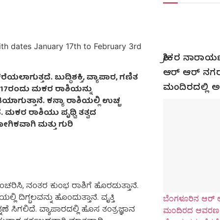
ಶ್ರೀಕರ ನಾರಾಯಣ
ಆರ್ ಆರ್ ನಗರ
ೆಯಲಾಗುತ್ತದೆ. ಬುದ್ಧಿಶಕ್ತಿ, ವ್ಯಾಪಾರ, ಗಣಿತ
ಮಂದಿರದಲ್ಲ
 17ರಂದು ಮಕರ ರಾಶಿಯನ್ನು
ಯಾಗುತ್ತಾನೆ. ಕನ್ಯಾ ರಾಶಿಯಲ್ಲಿ ಉಚ್ಚ
ೆ. ಮಕರ ರಾಶಿಯು ಪೃಥ್ವಿ ತತ್ವದ
ಗಿಕವಾಗಿ ಮತ್ತು ಗುರಿ
ಂಚರಿಸಿ, ನಂತರ ಕುಂಭ ರಾಶಿಗೆ ಹೊರಡುತ್ತಾನೆ.
ದಿಗ್ಬಲವನ್ನು ಹೊಂದುತ್ತಾನೆ. ವೃತ್ತಿ
ಬೆಂಗಳೂರಿನ ಆರ್ ಆ
ೆ ಸಿಗಲಿದೆ. ವ್ಯಾಪಾರದಲ್ಲಿ ಹೊಸ ತಂತ್ರಜ್ಞಾನ
ಮಂದಿರದ ಆವರಣದ