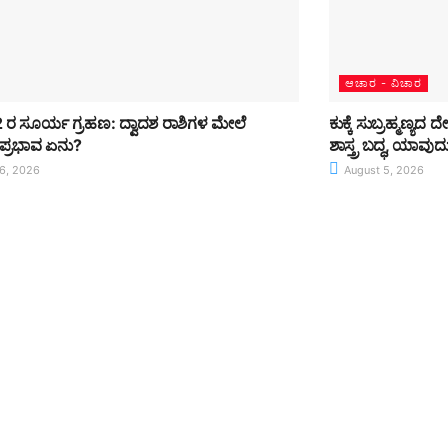
ಆಚಾರ - ವಿಚಾರ
12 ರ ಸೂರ್ಯ ಗ್ರಹಣ: ದ್ವಾದಶ ರಾಶಿಗಳ ಮೇಲೆ
ಕುಕ್ಕೆ ಸುಬ್ರಹ್ಮಣ್ಯದ
ಪ್ರಭಾವ ಏನು?
ಶಾಸ್ತ್ರ ಬದ್ಧ, ಯಾವ
6, 2026
August 5, 2026