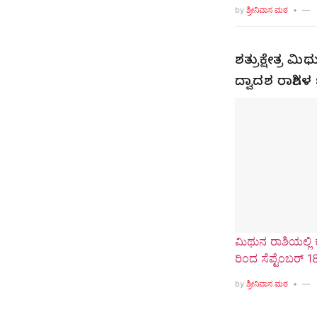
by
ಶ್ರೀನಿವಾಸ ಮಠ
ಶತ್ರುಕ್ಷೇತ್ರ 
ದ್ವಾದಶ ರಾಶಿಗ
ಮಿಥುನ ರಾಶಿಯಲ್ಲಿ 
ರಿಂದ ಸೆಪ್ಟೆಂಬರ್ 1
by
ಶ್ರೀನಿವಾಸ ಮಠ