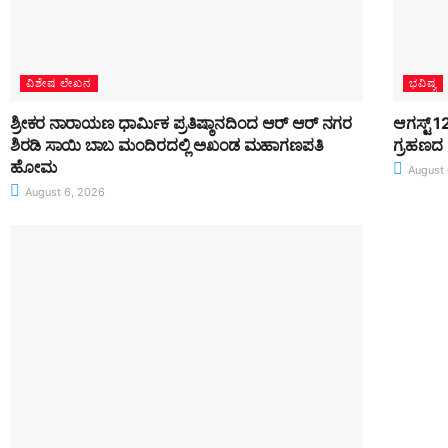
ವಿಶೇಷ ಲೇಖನ
ಭವಿಷ್ಯ
ಶ್ರೀಕರ ನಾರಾಯಣ ಧಾರ್ಮಿಕ ಪ್ರತಿಷ್ಠಾನದಿಂದ ಆರ್ ಆರ್ ನಗರ
ಆಗಸ್ಟ್ 
ಶಿರಡಿ ಸಾಯಿ ಬಾಬ ಮಂದಿರದಲ್ಲಿ ಅಖಂಡ ಮಹಾಗಣಪತಿ
ಗ್ರಹಣದ 
ಹೋಮ
August 
August 6, 2026