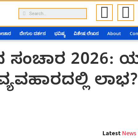
ಗೋಚಾರ
ದೇಗುಲ ದರ್ಶನ
ಭವಿಷ್ಯ
ವಿಶೇಷ ಲೇಖನ
About
Con
ುಧ ಸಂಚಾರ 2026: ಯಾ
ವ್ಯವಹಾರದಲ್ಲಿ ಲಾಭ?
Latest
News