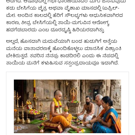
ಅಡಗಿದೆ. ಆಷಾಢದಲ್ಲಿ ಗರ್ಭಧಾರಣೆಯಾದರೆ ಮಗು ಜನಿಸುವುದು
ಕಡು ಬೇಸಿಗೆಯ ಚೈತ್ರ ಅಥವಾ ವೈಶಾಖ ಮಾಸದಲ್ಲಿ (ಏಪ್ರಿಲ್-
ಮೇ). ಅಂದಿನ ಕಾಲದಲ್ಲಿ ಹೆರಿಗೆ ಸೌಲಭ್ಯಗಳು ಆಧುನಿಕವಾಗಿರದ
ಕಾರಣ, ತೀವ್ರ ಬೇಸಿಗೆಯಲ್ಲಿ ತಾಯಿ-ಮಗುವಿನ ಆರೋಗ್ಯ
ಹದಗೆಡಬಾರದು ಎಂಬ ದೂರದೃಷ್ಟಿ ಹಿರಿಯರದಾಗಿತ್ತು.
ಅಲ್ಲದೆ, ಹೊಸದಾಗಿ ಮದುವೆಯಾಗಿ ಬಂದ ಹುಡುಗಿಗೆ ಅತ್ತೆಯ
ಮನೆಯ ವಾತಾವರಣಕ್ಕೆ ಹೊಂದಿಕೊಳ್ಳಲು ಮಾನಸಿಕ ವಿಶ್ರಾಂತಿ
ಬೇಕಿರುತ್ತದೆ. ತವರಿನ ನೆನಪು ಕಾಡದಿರಲಿ ಎಂದು ಈ ನೆಪದಲ್ಲಿ
ತಾಯಿಯ ಮನೆಗೆ ಕಳುಹಿಸುವ ಸತ್ಸಂಪ್ರದಾಯವೂ ಇದಾಗಿದೆ.