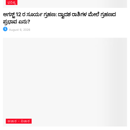
ಭವಿಷ್ಯ
ಆಗಸ್ಟ್ 12 ರ ಸೂರ್ಯ ಗ್ರಹಣ: ದ್ವಾದಶ ರಾಶಿಗಳ ಮೇಲೆ ಗ್ರಹಣದ
ಪ್ರಭಾವ ಏನು?
August 6, 2026
ಆಚಾರ - ವಿಚಾರ