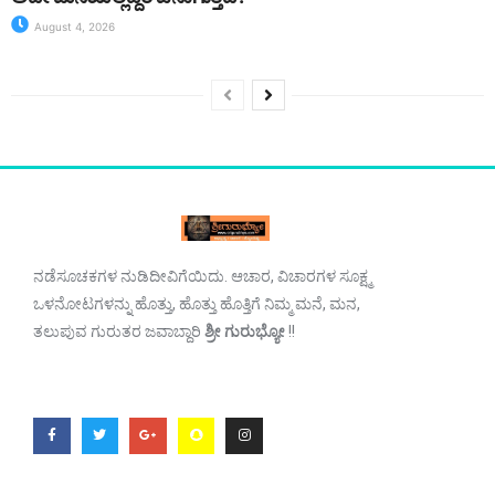
August 4, 2026
ನಡೆಸೂಚಕಗಳ ನುಡಿದೀವಿಗೆಯಿದು. ಆಚಾರ, ವಿಚಾರಗಳ ಸೂಕ್ಷ್ಮ
ಒಳನೋಟಗಳನ್ನು ಹೊತ್ತು, ಹೊತ್ತು ಹೊತ್ತಿಗೆ ನಿಮ್ಮ ಮನೆ, ಮನ,
ತಲುಪುವ ಗುರುತರ ಜವಾಬ್ದಾರಿ
ಶ್ರೀ ಗುರುಭ್ಯೋ
!!