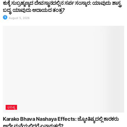
ಕುಕ್ಕೆ ಸುಬ್ರಹ್ಮಣ್ಯದ ದೇವಸ್ಥಾನದಲ್ಲಿನ ಸರ್ಪ ಸಂಸ್ಕಾರ: ಯಾವುದು ಶಾಸ್ತ್ರ
ಬದ್ಧ, ಯಾವುದು ಆದಾಯದ ತಂತ್ರ?
August 5, 2026
ಭವಿಷ್ಯ
Karako Bhava Nashaya Effects: ಜ್ಯೋತಿಷ್ಯದಲ್ಲಿ ಕಾರಕರು
ಅದೇ ಮನೆಯಲ್ಲಿದ್ದರೆ ಏನಾಗುತ್ತದೆ?