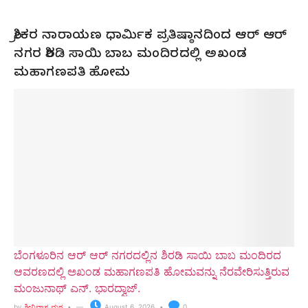
ಶ್ರೀಕರ ನಾರಾಯಣ ಧಾರ್ಮಿಕ ಪ್ರತಿಷ್ಠಾನದಿಂದ ಆರ್ ಆರ್
ನಗರ ಶಿರಡಿ ಸಾಯಿ ಬಾಬ ಮಂದಿರದಲ್ಲಿ ಅಖಂಡ
ಮಹಾಗಣಪತಿ ಹೋಮ
ಬೆಂಗಳೂರಿನ ಆರ್ ಆರ್ ನಗರದಲ್ಲಿನ ಶಿರಡಿ ಸಾಯಿ ಬಾಬ ಮಂದಿರದ
ಆವರಣದಲ್ಲಿ ಅಖಂಡ ಮಹಾಗಣಪತಿ ಹೋಮವನ್ನು ನೆರವೇರಿಸುತ್ತಿರುವ
ಮಂಜುನಾಥ್ ಎನ್. ಭಾರದ್ವಾಜ್.
by
ಶ್ರೀನಿವಾಸ ಮಠ
August 6, 2026
0