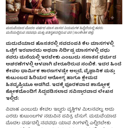
ಮದುವೆಯಾದ ಮೊದಲ ವರ್ಷದ ಮಾಸ ವಾಸದ ನಿಯಮಗಳ ಹಿನ್ನೆಲೆಯಲ್ಲಿ ತವರು
ಮನೆಯಲ್ಲಿರುವ ನವವಧು ಮತ್ತು ಪತಿಗೃಹದಲ್ಲಿರುವ ವರ (ಸಾಂಕೇತಿಕ ಚಿತ್ರ)
ಮದುವೆಯಾದ ಹೊಸತರಲ್ಲಿ ನವದಂಪತಿ ಕೆಲ ಮಾಸಗಳಲ್ಲಿ
ಒಟ್ಟಿಗೆ ಇರಬಾರದು ಅಥವಾ ನಿರ್ದಿಷ್ಟ ಮಾಸಗಳಲ್ಲಿ ವಧು
ತವರು ಮನೆಯಲ್ಲಿ ಇರಬೇಕು ಎಂಬುದು ಸನಾತನ ಧರ್ಮದ
ಆಚರಣೆಗಳಲ್ಲಿ ಆಳವಾಗಿ ಬೇರೂರಿರುವ ನಂಬಿಕೆ. ಇದರ ಹಿಂದೆ
ಕೇವಲ ಧಾರ್ಮಿಕ ಕಾರಣಗಳಷ್ಟೇ ಅಲ್ಲದೆ, ವೈಜ್ಞಾನಿಕ ಮತ್ತು
ಕುಟುಂಬದ ಹಿರಿಯರ ಆರೋಗ್ಯ ಹಾಗೂ ಕ್ಷೇಮದ
ಹಿತದೃಷ್ಟಿಯೂ ಅಡಗಿದೆ. ಇದಕ್ಕೆ ಪೂರಕವಾದ ಶಾಸ್ತ್ರೋಕ್ತ
ಶ್ಲೋಕದೊಂದಿಗೆ ಸಿದ್ಧಪಡಿಸಲಾದ ಸವಿಸ್ತಾರವಾದ ಲೇಖನ
ಇಲ್ಲಿದೆ:
ವಿವಾಹ ಎಂಬುದು ಕೇವಲ ಇಬ್ಬರು ವ್ಯಕ್ತಿಗಳ ಮಿಲನವಲ್ಲ; ಅದು
ಎರಡು ಕುಟುಂಬಗಳ ನಡುವಿನ ಪವಿತ್ರ ಬೆಸುಗೆ. ಮದುವೆಯಾದ
ಮೊದಲ ವರ್ಷದಲ್ಲಿ ನವವಧು ಯಾವ ತಿಂಗಳಲ್ಲಿ ಎಲ್ಲಿರಬೇಕು