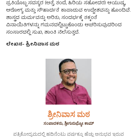
ಪ್ರತಿಯೊಬ್ಬ ಸದಸ್ಯರ (ಅತ್ತೆ, ತಂದೆ, ಹಿರಿಯ ಸಹೋದರ) ಆಯುಷ್ಯ,
ಆರೋಗ್ಯ ಮತ್ತು ಸೌಹಾರ್ದತೆ ಕಾಪಾಡುವ ಉದ್ದೇಶವನ್ನು ಹೊಂದಿವೆ.
ಶಾಸ್ತ್ರದ ಮರ್ಮವನ್ನು ಅರಿತು, ಸಂದರ್ಭಕ್ಕೆ ತಕ್ಕಂತೆ
ವಿನಾಯಿತಿಗಳನ್ನು ಗಮನದಲ್ಲಿಟ್ಟುಕೊಂಡು ಆಚರಿಸುವುದರಿಂದ
ಸಂಸಾರದಲ್ಲಿ ಸುಖ, ಶಾಂತಿ ನೆಲೆಸುತ್ತದೆ.
ಲೇಖನ- ಶ್ರೀನಿವಾಸ ಮಠ
ಶ್ರೀನಿವಾಸ ಮಠ
ಸಂಪಾದಕರು, ಶ್ರೀಗುರುಭ್ಯೋ.ಕಾಮ್
ಪತ್ರಿಕೋದ್ಯಮದಲ್ಲಿ ಹದಿನೆಂಟು ವರ್ಷಕ್ಕೂ ಹೆಚ್ಚು ಅನುಭವ ಇರುವ