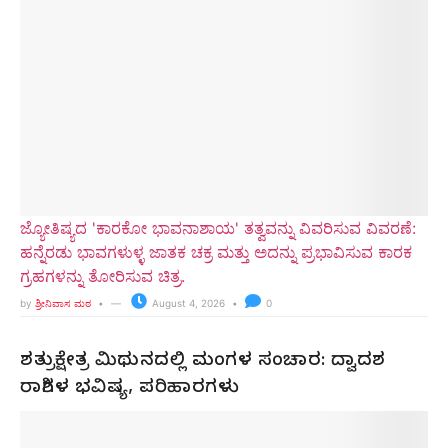
ಜ್ಯೋತಿಷ್ಯದ 'ಕಾರಕೋ ಭಾವನಾಶಾಯ' ತತ್ವವನ್ನು ವಿವರಿಸುವ ವಿವರಣೆ:
ಹನ್ನೆರಡು ಭಾವಗಳುಳ್ಳ ಜಾತಕ ಚಕ್ರ ಮತ್ತು ಅದನ್ನು ಪ್ರಭಾವಿಸುವ ಕಾರಕ
ಗ್ರಹಗಳನ್ನು ತೋರಿಸುವ ಚಿತ್ರ.
by
ಶ್ರೀನಿವಾಸ ಮಠ
August 4, 2026
0
ಶತ್ರುಕ್ಷೇತ್ರ ಮಿಥುನದಲ್ಲಿ ಮಂಗಳ ಸಂಚಾರ: ದ್ವಾದಶ
ರಾಶಿಗಳ ಭವಿಷ್ಯ, ಪರಿಹಾರಗಳು