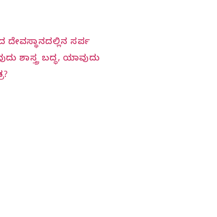
ಣ್ಯದ ದೇವಸ್ಥಾನದಲ್ಲಿನ ಸರ್ಪ
ುದು ಶಾಸ್ತ್ರ ಬದ್ಧ, ಯಾವುದು
ರ?