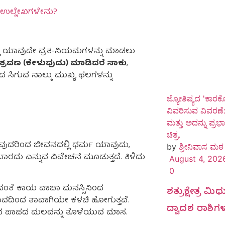
ತಿಯ ಉಲ್ಲೇಖಗಳೇನು?
್ಲಿ ಯಾವುದೇ ವ್ರತ-ನಿಯಮಗಳನ್ನು ಮಾಡಲು
ದ ಶ್ರವಣ (ಕೇಳುವುದು) ಮಾಡಿದರೆ ಸಾಕು
,
ದ ಸಿಗುವ ನಾಲ್ಕು ಮುಖ್ಯ ಫಲಗಳನ್ನು
ಜ್ಯೋತಿಷ್ಯದ 'ಕಾರ
ವಿವರಿಸುವ ವಿವರಣೆ:
ಮತ್ತು ಅದನ್ನು ಪ್ರ
ಚಿತ್ರ.
ವುದರಿಂದ ಜೀವನದಲ್ಲಿ ಧರ್ಮ ಯಾವುದು,
by
ಶ್ರೀನಿವಾಸ ಮಠ
ದು ಎನ್ನುವ ವಿವೇಚನೆ ಮೂಡುತ್ತದೆ. ತಿಳಿದು
August 4, 202
0
ಲದಂತೆ ಕಾಯ ವಾಚಾ ಮನಸ್ಸಿನಿಂದ
ಶತ್ರುಕ್ಷೇತ್ರ 
ಾವದಿಂದ ತಾವಾಗಿಯೇ ಕಳಚಿ ಹೋಗುತ್ತವೆ.
ದ್ವಾದಶ ರಾಶಿಗ
ಿನ ಪಾಪದ ಮಲವನ್ನು ತೊಳೆಯುವ ಮಾಸ.