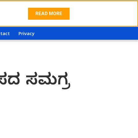
READ MORE
tact
Privacy
ಾಸದ ಸಮಗ್ರ