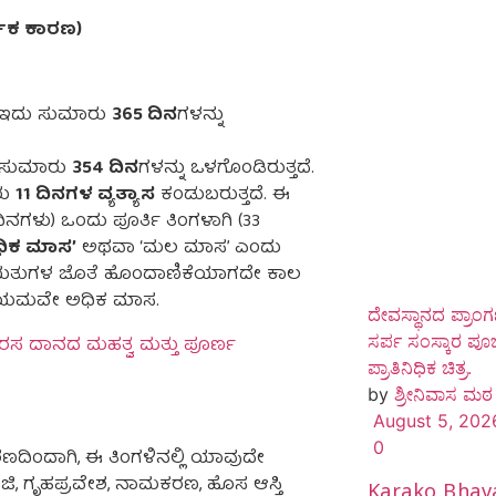
್ಮಿಕ ಕಾರಣ)
ು, ಇದು ಸುಮಾರು
365 ದಿನ
ಗಳನ್ನು
ದು ಸುಮಾರು
354 ದಿನ
ಗಳನ್ನು ಒಳಗೊಂಡಿರುತ್ತದೆ.
ರು
11 ದಿನಗಳ ವ್ಯತ್ಯಾಸ
ಕಂಡುಬರುತ್ತದೆ. ಈ
ಿನಗಳು) ಒಂದು ಪೂರ್ತಿ ತಿಂಗಳಾಗಿ (33
ಧಿಕ ಮಾಸ’
ಅಥವಾ ‘ಮಲ ಮಾಸ’ ಎಂದು
ಳು ಋತುಗಳ ಜೊತೆ ಹೊಂದಾಣಿಕೆಯಾಗದೇ ಕಾಲ
ಿಯ ನಿಯಮವೇ ಅಧಿಕ ಮಾಸ.
ದೇವಸ್ಥಾನದ ಪ್ರಾಂಗಣ
ಸರ್ಪ ಸಂಸ್ಕಾರ ಪ
ಸ ದಾನದ ಮಹತ್ವ ಮತ್ತು ಪೂರ್ಣ
ಪ್ರಾತಿನಿಧಿಕ ಚಿತ್ರ.
by
ಶ್ರೀನಿವಾಸ ಮಠ
August 5, 202
0
ಣದಿಂದಾಗಿ, ಈ ತಿಂಗಳಿನಲ್ಲಿ ಯಾವುದೇ
ಿ, ಗೃಹಪ್ರವೇಶ, ನಾಮಕರಣ, ಹೊಸ ಆಸ್ತಿ
Karako Bhav