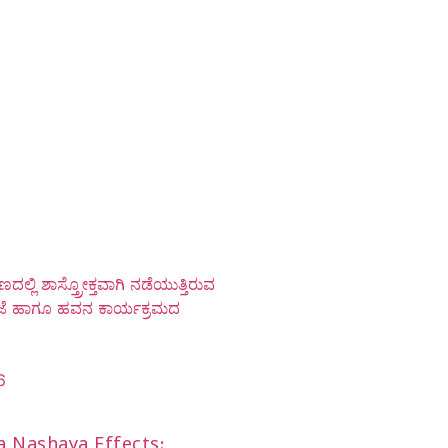
ದಲ್ಲಿ ಶಾಸ್ತ್ರೋಕ್ತವಾಗಿ ನಡೆಯುತ್ತಿರುವ
ೂಜೆ ಹಾಗೂ ಹವನ ಕಾರ್ಯಕ್ರಮದ
6
a Nashaya Effects: