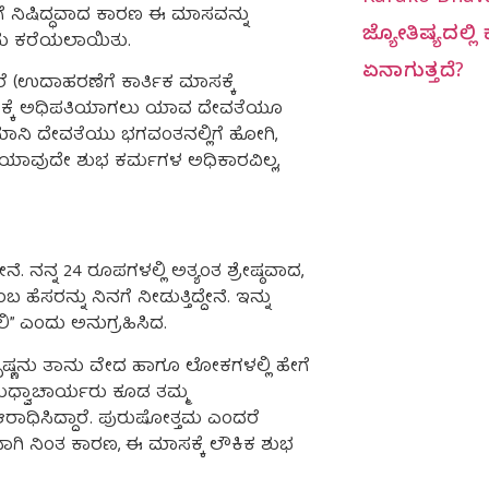
ಿಗೆ ನಿಷಿದ್ಧವಾದ ಕಾರಣ ಈ ಮಾಸವನ್ನು
ಜ್ಯೋತಿಷ್ಯದಲ್ಲ
ದು ಕರೆಯಲಾಯಿತು.
ಏನಾಗುತ್ತದೆ?
ರೆ (ಉದಾಹರಣೆಗೆ ಕಾರ್ತಿಕ ಮಾಸಕ್ಕೆ
ಾಸಕ್ಕೆ ಅಧಿಪತಿಯಾಗಲು ಯಾವ ದೇವತೆಯೂ
ಾನಿ ದೇವತೆಯು ಭಗವಂತನಲ್ಲಿಗೆ ಹೋಗಿ,
ನಗೆ ಯಾವುದೇ ಶುಭ ಕರ್ಮಗಳ ಅಧಿಕಾರವಿಲ್ಲ,
ನನ್ನ 24 ರೂಪಗಳಲ್ಲಿ ಅತ್ಯಂತ ಶ್ರೇಷ್ಠವಾದ,
 ಹೆಸರನ್ನು ನಿನಗೆ ನೀಡುತ್ತಿದ್ದೇನೆ. ಇನ್ನು
” ಎಂದು ಅನುಗ್ರಹಿಸಿದ.
ಷ್ಣನು ತಾನು ವೇದ ಹಾಗೂ ಲೋಕಗಳಲ್ಲಿ ಹೇಗೆ
ರೀಮಧ್ವಾಚಾರ್ಯರು ಕೂಡ ತಮ್ಮ
 ಆರಾಧಿಸಿದ್ದಾರೆ. ಪುರುಷೋತ್ತಮ ಎಂದರೆ
 ನಿಂತ ಕಾರಣ, ಈ ಮಾಸಕ್ಕೆ ಲೌಕಿಕ ಶುಭ