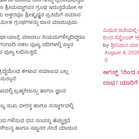
ಹಾಗೂ ಮಾಸದ ದಿನಗಳನ್ನು ಪ್ರತಿನಿಧಿಸುತ್ತದೆ.
ಶ್ರೀಮದ್ಭಾಗವತ ಗ್ರಂಥ ಇರುತ್ತದೆಯೋ, ಆ
ಅಕ್ಷರವೂ ಶ್ರೀಕೃಷ್ಣನ ಪ್ರತಿಮೆಗೆ ಸಮಾನ
ಧಾರ್ಮಿಕ ಗ್ರಂಥಗಳನ್ನು ದಾನ ಮಾಡುವುದು
ಮಿಥುನ ರಾಶಿಯಲ್ಲಿ 
್ಥಯಾತ್ರೆ ಮಾಡಲು ನಿಯಮಗಳಿಲ್ಲದಿದ್ದರೂ
ರಿಂದ ಸೆಪ್ಟೆಂಬರ್ 1
ಗಂಗಾದಿ ಸಕಲ ಪುಣ್ಯ ನದಿಗಳಲ್ಲಿ ಸ್ನಾನ
by
ಶ್ರೀನಿವಾಸ ಮಠ
ುಣ್ಯ ಲಭಿಸುತ್ತದೆ.
August 4, 202
0
ರದ್ಧೆಯಿಂದ ಕೇಳುವ ಸಮಾಜದ ಎಲ್ಲ
ಆಗಸ್ಟ್ 1ರಿಂದ ಶ
ತ್ತಾನೆ:
ಲಾಭ? ಯಾರಿಗೆ 
್ಲಿ ಬ್ರಹ್ಮತೇಜಸ್ಸು ಹಾಗೂ ಜ್ಞಾನ
್ಯ ಸುಖ, ವೀರತ್ವ ಹಾಗೂ ಸನ್ಮಾರ್ಗದಲ್ಲಿ
ಂದ ಗಳಿಸುವ ಧನ ಸಂಪತ್ತು ಹೆಚ್ಚುತ್ತದೆ.
ಣ, ಸೌಜನ್ಯ ಹಾಗೂ ಸಜ್ಜನರ ಸೇವೆ ಮಾಡುವ