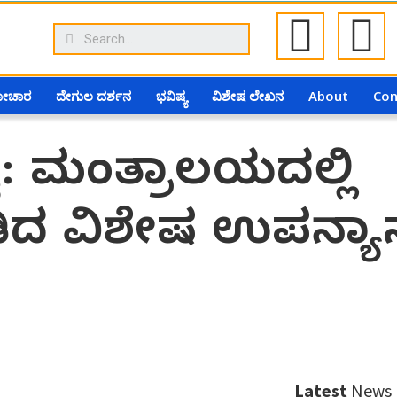
ಗೋಚಾರ
ದೇಗುಲ ದರ್ಶನ
ಭವಿಷ್ಯ
ವಿಶೇಷ ಲೇಖನ
About
Con
: ಮಂತ್ರಾಲಯದಲ್ಲಿ
ೀಡಿದ ವಿಶೇಷ ಉಪನ್ಯ
Latest
News