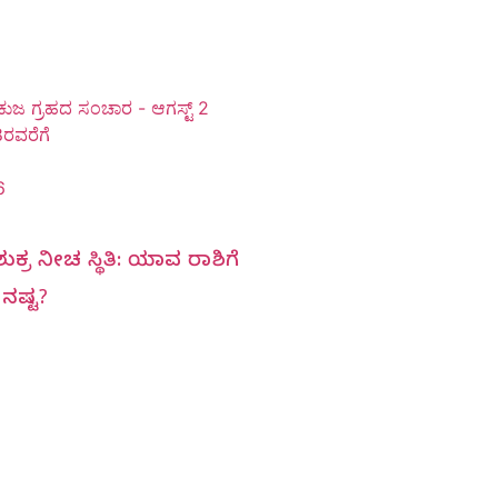
ಕುಜ ಗ್ರಹದ ಸಂಚಾರ - ಆಗಸ್ಟ್ 2
8ರವರೆಗೆ
6
ುಕ್ರ ನೀಚ ಸ್ಥಿತಿ: ಯಾವ ರಾಶಿಗೆ
ನಷ್ಟ?