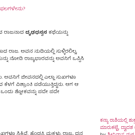
 ಫಲಗಳೇನು?
ಶದ ರಾಜನಾದ
ದೃಢಧನ್ವನ
ಕಥೆಯನ್ನು
ದ ರಾಜ. ಅವನ ನುಡಿಯಲ್ಲಿ ಸುಳ್ಳಿರಲಿಲ್ಲ,
ನು ನೋಡಿ ರಾಜ್ಯಭಾರವನ್ನು ಅವನಿಗೆ ಒಪ್ಪಿಸಿ
ು. ಅವನಿಗೆ ಜೀವನದಲ್ಲಿ ಎಲ್ಲಾ ಸುಖಗಳೂ
ಳಗೆ ವಿಶ್ರಾಂತಿ ಪಡೆಯುತ್ತಿದ್ದನು. ಆಗ ಆ
ಒಂದು ಶ್ಲೋಕವನ್ನು ಪದೇ ಪದೇ
ಕನ್ಯಾ ರಾಶಿಯಲ್ಲಿ 
ಮಾರುಕಟ್ಟೆ, ದ್ವಾದ
 ಸಿಕ್ಕಿವೆ. ಹೆಂಡತಿ, ಮಕ್ಕಳು, ರಾಜ್ಯ, ಧನ
by
ಶ್ರೀನಿವಾಸ ಮಠ