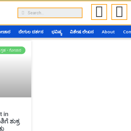
ಗೋಚಾರ
ದೇಗುಲ ದರ್ಶನ
ಭವಿಷ್ಯ
ವಿಶೇಷ ಲೇಖನ
About
Con
ಗ್ರಹ - ಗೋಚಾರ
t in
ಿಗೆ ಶುಕ್ರ
ಡು