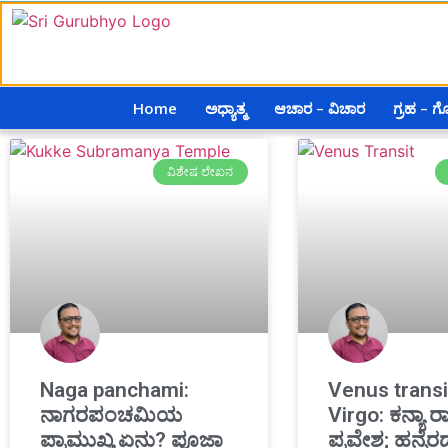
Home
ಅಧ್ಯಾತ್ಮ
ಆಚಾರ – ವಿಚಾರ
ಗ್ರಹ – 
ವಿಶೇಷ ಲೇಖನ
Naga panchami:
Venus transi
ನಾಗರಪಂಚಮಿಯ
Virgo: ಕನ್ಯಾ ರಾಶ
ಪ್ರಾಮುಖ್ಯ ಏನು? ಪೂಜಾ
ಪ್ರವೇಶ; ಹನ್ನೆರ