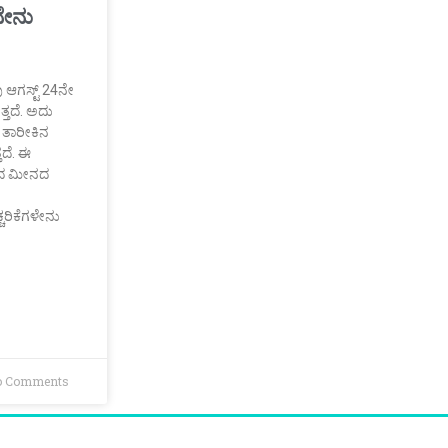
ನೇನು
ಹವು ಆಗಸ್ಟ್ 24ನೇ
್ತದೆ. ಅದು
ೇ ತಾರೀಕಿನ
ತದೆ. ಈ
ಂದ ಮೀನದ
ಚರಿಕೆಗಳೇನು
 Comments