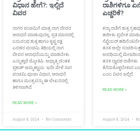
ವಿಧಾನ ಹೇಗೆ?: ಇಲ್ಲಿದೆ
ರಾಶಿಗಳಿಗೂ ಏ
ವಿವರ
ಎಚ್ಚರಿಕೆ?
ನಾಗರ ಪಂಚಮಿಗೆ ಮಾತ್ರ ನಾಗ ದೇವರ
ಕನ್ಯಾ ರಾಶಿಗೆ ಶುಕ್ರ ಗ್ರ
ಆರಾಧನೆ ಮಾಡುವುದಲ್ಲ. ಪ್ರತಿ ಮಾಸದಲ್ಲಿ
ತಾರೀಕು ಪ್ರವೇಶ ಮಾಡುತ
ಬರುವಂಥ ಶುಕ್ಲ ಹಾಗೂ ಕೃಷ್ಣ ಪಕ್ಷ
ಸೆಪ್ಟೆಂಬರ್ ಹದಿನೆಂಟನ
ಎರಡರ ಪಂಚಮಿ ತಿಥಿಯಲ್ಲಿ ನಾಗ
ತನಕ ಅಲ್ಲೇ ಸಂಚರಿಸುತ್
ದೇವರ ಆರಾಧನೆಯನ್ನು ಮಾಡಬೇಕು
ಅವಧಿಯಲ್ಲಿ ಮೇಷದಿ
ಎನ್ನುತ್ತಾರೆ ಜ್ಯೋತಿಷಿ- ಅಧ್ಯಾತ್ಮ ಚಿಂತಕ
ತನಕ ದ್ವಾದಶ ರಾಶಿಗಳು
ಪ್ರಕಾಶ್ ಅಮ್ಮಣ್ಣಾಯ. ಇದೇ ವೇಳೆ ನಾಗ
ತೆಗೆದುಕೊಳ್ಳಬೇಕಾದ ಎಚ್
ಪಂಚಮಿ ಪೂಜಾ ವಿಧಾನ, ಆರಾಧನೆ
ಎಂಬ ವಿವರ ಇಲ್ಲಿದೆ.
ಹಾಗೂ ಮಂತ್ರವನ್ನು ಈ ಲೇಖನದಲ್ಲಿ
ತಿಳಿಸಲಾಗಿದೆ.
READ MORE »
READ MORE »
August 8, 2024
No Comments
August 8, 2024
No