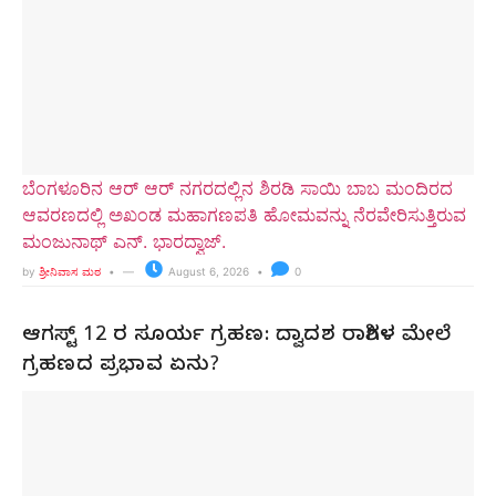
ಬೆಂಗಳೂರಿನ ಆರ್ ಆರ್ ನಗರದಲ್ಲಿನ ಶಿರಡಿ ಸಾಯಿ ಬಾಬ ಮಂದಿರದ
ಆವರಣದಲ್ಲಿ ಅಖಂಡ ಮಹಾಗಣಪತಿ ಹೋಮವನ್ನು ನೆರವೇರಿಸುತ್ತಿರುವ
ಮಂಜುನಾಥ್ ಎನ್. ಭಾರದ್ವಾಜ್.
by
ಶ್ರೀನಿವಾಸ ಮಠ
August 6, 2026
0
ಆಗಸ್ಟ್ 12 ರ ಸೂರ್ಯ ಗ್ರಹಣ: ದ್ವಾದಶ ರಾಶಿಗಳ ಮೇಲೆ
ಗ್ರಹಣದ ಪ್ರಭಾವ ಏನು?