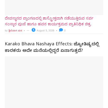
ದೇವಸ್ಥಾನದ ಪ್ರಾಂಗಣದಲ್ಲಿ ಶಾಸ್ತ್ರೋಕ್ತವಾಗಿ ನಡೆಯುತ್ತಿರುವ ಸರ್ಪ
ಸಂಸ್ಕಾರ ಪೂಜೆ ಹಾಗೂ ಹವನ ಕಾರ್ಯಕ್ರಮದ ಪ್ರಾತಿನಿಧಿಕ ಚಿತ್ರ.
by
ಶ್ರೀನಿವಾಸ ಮಠ
August 5, 2026
0
Karako Bhava Nashaya Effects: ಜ್ಯೋತಿಷ್ಯದಲ್ಲಿ
ಕಾರಕರು ಅದೇ ಮನೆಯಲ್ಲಿದ್ದರೆ ಏನಾಗುತ್ತದೆ?