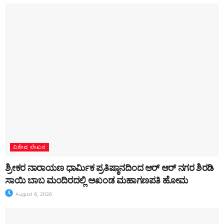
ವಿಶೇಷ ಲೇಖನ
ಶ್ರೀಕರ ನಾರಾಯಣ ಧಾರ್ಮಿಕ ಪ್ರತಿಷ್ಠಾನದಿಂದ ಆರ್ ಆರ್ ನಗರ ಶಿರಡಿ
ಸಾಯಿ ಬಾಬ ಮಂದಿರದಲ್ಲಿ ಅಖಂಡ ಮಹಾಗಣಪತಿ ಹೋಮ
August 6, 2026