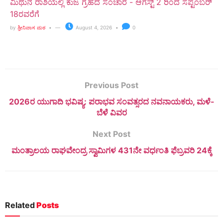
ಮಿಥುನ ರಾಶಿಯಲ್ಲಿ ಕುಜ ಗ್ರಹದ ಸಂಚಾರ - ಆಗಸ್ಟ್ 2 ರಿಂದ ಸೆಪ್ಟೆಂಬರ್
18ರವರೆಗೆ
by
ಶ್ರೀನಿವಾಸ ಮಠ
August 4, 2026
0
Previous Post
2026ರ ಯುಗಾದಿ ಭವಿಷ್ಯ: ಪರಾಭವ ಸಂವತ್ಸರದ ನವನಾಯಕರು, ಮಳೆ-
ಬೆಳೆ ವಿವರ
Next Post
ಮಂತ್ರಾಲಯ ರಾಘವೇಂದ್ರ ಸ್ವಾಮಿಗಳ 431ನೇ ವರ್ಧಂತಿ ಫೆಬ್ರವರಿ 24ಕ್ಕೆ
Related
Posts