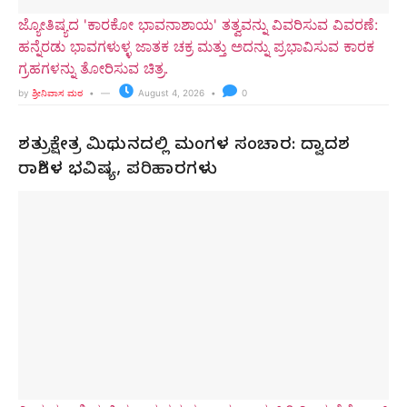
ಜ್ಯೋತಿಷ್ಯದ 'ಕಾರಕೋ ಭಾವನಾಶಾಯ' ತತ್ವವನ್ನು ವಿವರಿಸುವ ವಿವರಣೆ:
ಹನ್ನೆರಡು ಭಾವಗಳುಳ್ಳ ಜಾತಕ ಚಕ್ರ ಮತ್ತು ಅದನ್ನು ಪ್ರಭಾವಿಸುವ ಕಾರಕ
ಗ್ರಹಗಳನ್ನು ತೋರಿಸುವ ಚಿತ್ರ.
by
ಶ್ರೀನಿವಾಸ ಮಠ
August 4, 2026
0
ಶತ್ರುಕ್ಷೇತ್ರ ಮಿಥುನದಲ್ಲಿ ಮಂಗಳ ಸಂಚಾರ: ದ್ವಾದಶ
ರಾಶಿಗಳ ಭವಿಷ್ಯ, ಪರಿಹಾರಗಳು