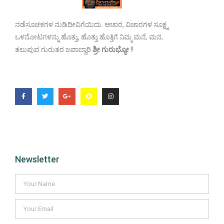
ನಡೆಸೂಚಕಗಳ ನುಡಿದೀವಿಗೆಯಿದು. ಆಚಾರ, ವಿಚಾರಗಳ ಸೂಕ್ಷ್ಮ
ಒಳನೋಟಗಳನ್ನು ಹೊತ್ತು, ಹೊತ್ತು ಹೊತ್ತಿಗೆ ನಿಮ್ಮ ಮನೆ, ಮನ,
ತಲುಪುವ ಗುರುತರ ಜವಾಬ್ದಾರಿ
ಶ್ರೀ ಗುರುಭ್ಯೋ
!!
Newsletter