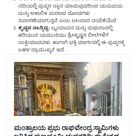
ನದಿಯಲ್ಲಿ ಪುಷ್ಕರ ಸ್ನಾನ ಮಾಡುವುದರಿಂದ ಯಮಭಯ
ಮತ್ತು ಅಕಾಲಿಕ ಮರಣದ ದೋಷಗಳು
ನಿವಾರಣೆಯಾಗುತ್ತವೆ ಎಂಬ ಬಲವಾದ ನಂಬಿಕೆಯಿದೆ.
ಕೃಷ್ಣನ ಸಾನ್ನಿಧ್ಯ:
ಬೃಂದಾವನ ಮತ್ತು ಮಥುರಾದಲ್ಲಿ
ಹರಿಯುವ ಯಮುನೆಯು ಶ್ರೀಕೃಷ್ಣನ ಲೀಲೆಗಳಿಗೆ
ಸಾಕ್ಷಿಯಾದವಳು. ಹಾಗಾಗಿ ಭಕ್ತಿ ಮಾರ್ಗದಲ್ಲಿ ಈ ಪುಷ್ಕರಕ್ಕೆ
ಬಹಳ ಪ್ರಾಮುಖ್ಯತೆ ಇದೆ.