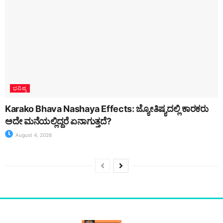
ಭವಿಷ್ಯ
Karako Bhava Nashaya Effects: ಜ್ಯೋತಿಷ್ಯದಲ್ಲಿ ಕಾರಕರು
ಅದೇ ಮನೆಯಲ್ಲಿದ್ದರೆ ಏನಾಗುತ್ತದೆ?
August 4, 2026