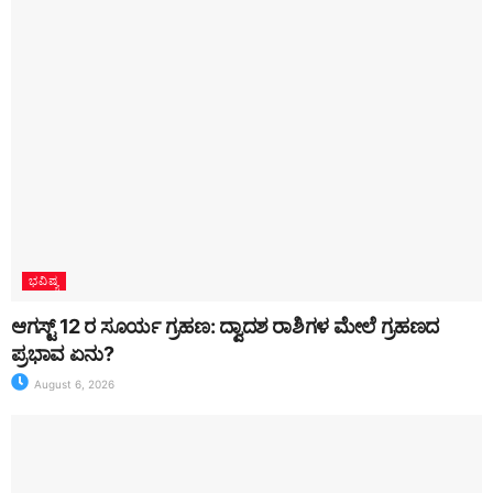
ಭವಿಷ್ಯ
ಆಗಸ್ಟ್ 12 ರ ಸೂರ್ಯ ಗ್ರಹಣ: ದ್ವಾದಶ ರಾಶಿಗಳ ಮೇಲೆ ಗ್ರಹಣದ
ಪ್ರಭಾವ ಏನು?
August 6, 2026