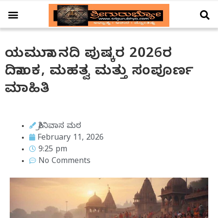
ಆಚಾರ – ವಿಚಾರ
ಗ್ರಹ – ಗೋಚಾರ
ದೇಗುಲ ದರ್ಶನ
ವಿಶೇಷ ಲೇಖನ
ಯಮುನಾ ನದಿ ಪುಷ್ಕರ 2026ರ
ದಿನಾಂಕ, ಮಹತ್ವ ಮತ್ತು ಸಂಪೂರ್ಣ
ಮಾಹಿತಿ
ಶ್ರೀನಿವಾಸ ಮಠ
February 11, 2026
9:25 pm
No Comments