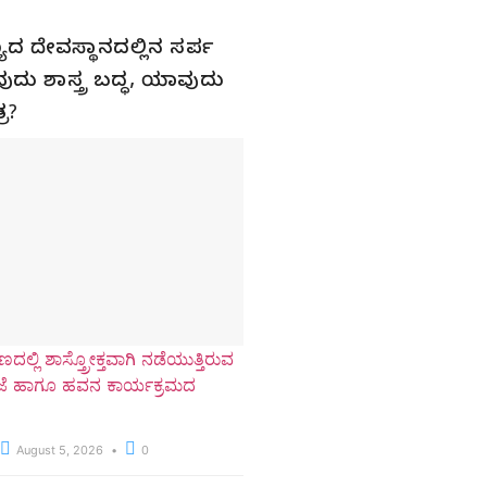
ಮಣ್ಯದ ದೇವಸ್ಥಾನದಲ್ಲಿನ ಸರ್ಪ
ುದು ಶಾಸ್ತ್ರ ಬದ್ಧ, ಯಾವುದು
ರ?
ದಲ್ಲಿ ಶಾಸ್ತ್ರೋಕ್ತವಾಗಿ ನಡೆಯುತ್ತಿರುವ
ೂಜೆ ಹಾಗೂ ಹವನ ಕಾರ್ಯಕ್ರಮದ
August 5, 2026
0