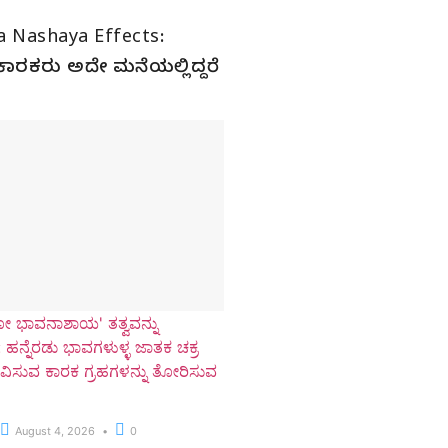
a Nashaya Effects:
ಿ ಕಾರಕರು ಅದೇ ಮನೆಯಲ್ಲಿದ್ದರೆ
ಕೋ ಭಾವನಾಶಾಯ' ತತ್ವವನ್ನು
 ಹನ್ನೆರಡು ಭಾವಗಳುಳ್ಳ ಜಾತಕ ಚಕ್ರ
ಭಾವಿಸುವ ಕಾರಕ ಗ್ರಹಗಳನ್ನು ತೋರಿಸುವ
August 4, 2026
0