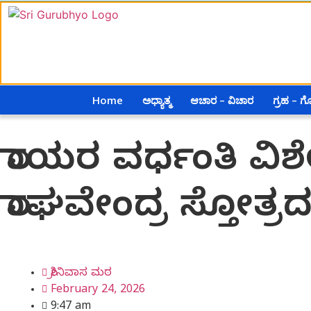
Home
ಅಧ್ಯಾತ್ಮ
ಆಚಾರ – ವಿಚಾರ
ಗ್ರಹ – 
ರಾಯರ ವರ್ಧಂತಿ ವಿಶೇ
ರಾಘವೇಂದ್ರ ಸ್ತೋತ್ರ
ಶ್ರೀನಿವಾಸ ಮಠ
February 24, 2026
9:47 am