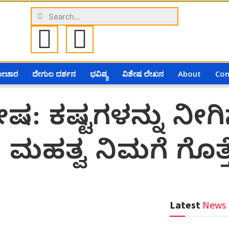
ಗೋಚಾರ
ದೇಗುಲ ದರ್ಶನ
ಭವಿಷ್ಯ
ವಿಶೇಷ ಲೇಖನ
About
Con
ಷ: ಕಷ್ಟಗಳನ್ನು ನೀಗಿ
ದ ಮಹತ್ವ ನಿಮಗೆ ಗೊತ್
Latest
News