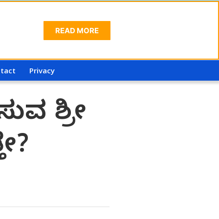
READ MORE
tact
Privacy
ಸುವ ಶ್ರೀ
ತೇ?