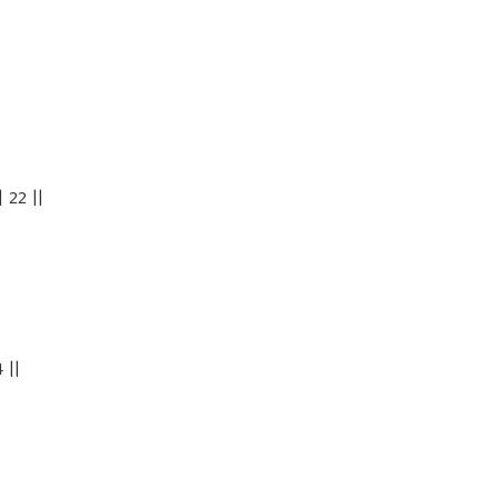
22 ||
 ||