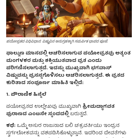
ಪಯೋವ್ರತದ ವಿಧಿವಿಧಾನ: ವಿಷ್ಣುವಿನ ಅನುಗ್ರಹಕ್ಕಾಗಿ ಸಮರ್ಪಿತ ಭಾವದ ಪೂಜೆ.
ಫಾಲ್ಗುಣ ಮಾಸದಲ್ಲಿ ಆಚರಿಸಲಾಗುವ ಪಯೋವ್ರತವು ಅತ್ಯಂತ
ಮಂಗಳಕರ ಮತ್ತು ಶಕ್ತಿಯುತವಾದ ವ್ರತ ಎಂದು
ಪರಿಗಣಿಸಲಾಗುತ್ತದೆ. ಇದನ್ನು ಮುಖ್ಯವಾಗಿ ಭಗವಾನ್
ವಿಷ್ಣುವನ್ನು ಪ್ರಸನ್ನಗೊಳಿಸಲು ಆಚರಿಸಲಾಗುತ್ತದೆ. ಈ ವ್ರತದ
ಕುರಿತಾದ ಸಂಪೂರ್ಣ ಮಾಹಿತಿ ಇಲ್ಲಿದೆ:
1. ಪೌರಾಣಿಕ ಹಿನ್ನೆಲೆ
ಪಯೋವ್ರತದ ಉಲ್ಲೇಖವು ಮುಖ್ಯವಾಗಿ
ಶ್ರೀಮದ್ಭಾಗವತ
ಪುರಾಣದ ಎಂಟನೇ ಸ್ಕಂದದಲ್ಲಿ
ಬರುತ್ತದೆ.
ಕಥೆ:
ಒಮ್ಮೆ ಅಸುರ ರಾಜನಾದ ಬಲಿ ಚಕ್ರವರ್ತಿಯು ಇಂದ್ರನ
ಸ್ವರ್ಗಲೋಕವನ್ನು ವಶಪಡಿಸಿಕೊಳ್ಳುತ್ತಾನೆ. ಇದರಿಂದ ದೇವತೆಗಳು