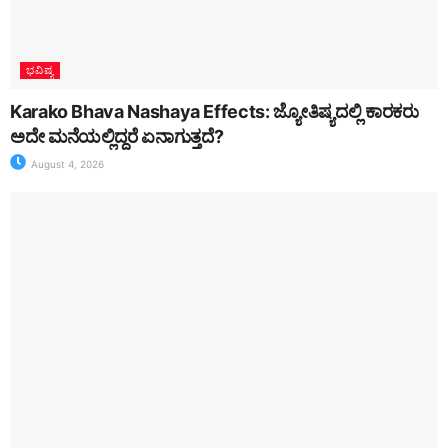
ಭವಿಷ್ಯ
Karako Bhava Nashaya Effects: ಜ್ಯೋತಿಷ್ಯದಲ್ಲಿ ಕಾರಕರು
ಅದೇ ಮನೆಯಲ್ಲಿದ್ದರೆ ಏನಾಗುತ್ತದೆ?
August 4, 2026