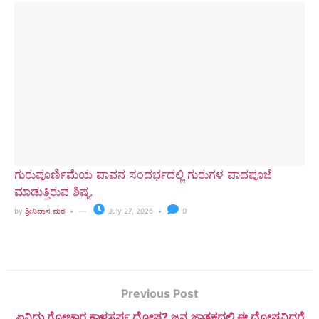
ಗುರುಪೂರ್ಣಿಮೆಯ ಪಾವನ ಸಂದರ್ಭದಲ್ಲಿ ಗುರುಗಳ ಪಾದಪೂಜೆ
ಮಾಡುತ್ತಿರುವ ಶಿಷ್ಯ.
by
ಶ್ರೀನಿವಾಸ ಮಠ
July 27, 2026
0
Previous Post
ಏನಿದು ಗೋಚಾರ ಕಾಳಸರ್ಪ ದೋಷ? ಜನ್ಮ ಜಾತಕದಲ್ಲಿ ಈ ದೋಷವಿದ್ದರೆ