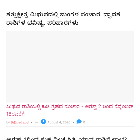
ಶತ್ರುಕ್ಷೇತ್ರ ಮಿಥುನದಲ್ಲಿ ಮಂಗಳ ಸಂಚಾರ: ದ್ವಾದಶ
ರಾಶಿಗಳ ಭವಿಷ್ಯ, ಪರಿಹಾರಗಳು
ಮಿಥುನ ರಾಶಿಯಲ್ಲಿ ಕುಜ ಗ್ರಹದ ಸಂಚಾರ - ಆಗಸ್ಟ್ 2 ರಿಂದ ಸೆಪ್ಟೆಂಬರ್
18ರವರೆಗೆ
by
ಶ್ರೀನಿವಾಸ ಮಠ
August 4, 2026
0