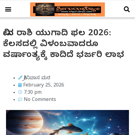
ಆಚಾರ – ವಿಚಾರ
ಗ್ರಹ – ಗೋಚಾರ
ದೇಗುಲ ದರ್ಶನ
ವಿಶೇಷ ಲೇಖನ
ಮೀನ ರಾಶಿ ಯುಗಾದಿ ಫಲ 2026:
ಕೆಲಸದಲ್ಲಿ ವಿಳಂಬವಾದರೂ
ವರ್ಷಾಂತ್ಯಕ್ಕೆ ಕಾದಿದೆ ಭರ್ಜರಿ ಲಾಭ
ಶ್ರೀನಿವಾಸ ಮಠ
February 25, 2026
7:30 pm
No Comments