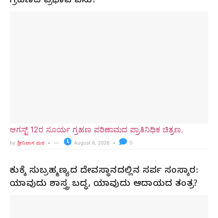
ಗ್ರಹಣದ ಪ್ರಭಾವ ಏನು?
ಆಗಸ್ಟ್ 12ರ ಸೂರ್ಯ ಗ್ರಹಣ ಪರಿಣಾಮದ ಪ್ರಾತಿನಿಧಿಕ ಚಿತ್ರಣ.
by
ಶ್ರೀನಿವಾಸ ಮಠ
August 6, 2026
0
ಕುಕ್ಕೆ ಸುಬ್ರಹ್ಮಣ್ಯದ ದೇವಸ್ಥಾನದಲ್ಲಿನ ಸರ್ಪ ಸಂಸ್ಕಾರ:
ಯಾವುದು ಶಾಸ್ತ್ರ ಬದ್ಧ, ಯಾವುದು ಆದಾಯದ ತಂತ್ರ?