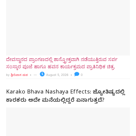
ದೇವಸ್ಥಾನದ ಪ್ರಾಂಗಣದಲ್ಲಿ ಶಾಸ್ತ್ರೋಕ್ತವಾಗಿ ನಡೆಯುತ್ತಿರುವ ಸರ್ಪ
ಸಂಸ್ಕಾರ ಪೂಜೆ ಹಾಗೂ ಹವನ ಕಾರ್ಯಕ್ರಮದ ಪ್ರಾತಿನಿಧಿಕ ಚಿತ್ರ.
by
ಶ್ರೀನಿವಾಸ ಮಠ
August 5, 2026
0
Karako Bhava Nashaya Effects: ಜ್ಯೋತಿಷ್ಯದಲ್ಲಿ
ಕಾರಕರು ಅದೇ ಮನೆಯಲ್ಲಿದ್ದರೆ ಏನಾಗುತ್ತದೆ?