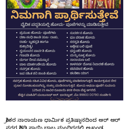
ಶ್ರೀಕರ ನಾರಾಯಣ ಧಾರ್ಮಿಕ ಪ್ರತಿಷ್ಠಾನದಿಂದ ಆರ್ ಆರ್
ನಗರ ಶಿರಡಿ ಸಾಯಿ ಬಾಬ ಮಂದಿರದಲ್ಲಿ ಅಖಂಡ