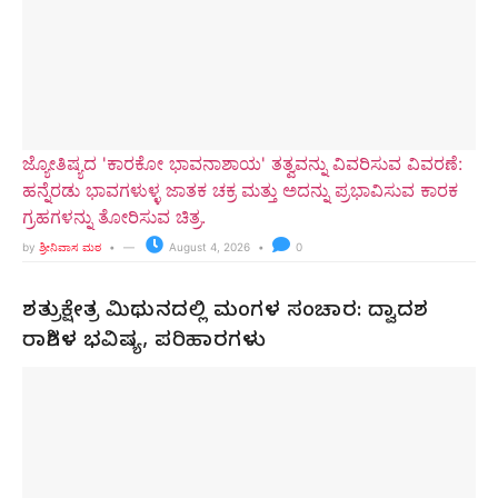
ಜ್ಯೋತಿಷ್ಯದ 'ಕಾರಕೋ ಭಾವನಾಶಾಯ' ತತ್ವವನ್ನು ವಿವರಿಸುವ ವಿವರಣೆ:
ಹನ್ನೆರಡು ಭಾವಗಳುಳ್ಳ ಜಾತಕ ಚಕ್ರ ಮತ್ತು ಅದನ್ನು ಪ್ರಭಾವಿಸುವ ಕಾರಕ
ಗ್ರಹಗಳನ್ನು ತೋರಿಸುವ ಚಿತ್ರ.
by
ಶ್ರೀನಿವಾಸ ಮಠ
August 4, 2026
0
ಶತ್ರುಕ್ಷೇತ್ರ ಮಿಥುನದಲ್ಲಿ ಮಂಗಳ ಸಂಚಾರ: ದ್ವಾದಶ
ರಾಶಿಗಳ ಭವಿಷ್ಯ, ಪರಿಹಾರಗಳು