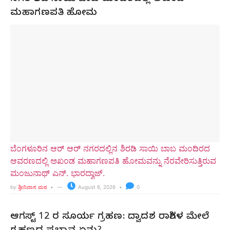
ಮಹಾಗಣಪತಿ ಹೋಮ
ಬೆಂಗಳೂರಿನ ಆರ್ ಆರ್ ನಗರದಲ್ಲಿನ ಶಿರಡಿ ಸಾಯಿ ಬಾಬ ಮಂದಿರದ
ಆವರಣದಲ್ಲಿ ಅಖಂಡ ಮಹಾಗಣಪತಿ ಹೋಮವನ್ನು ನೆರವೇರಿಸುತ್ತಿರುವ
ಮಂಜುನಾಥ್ ಎನ್. ಭಾರದ್ವಾಜ್.
by
ಶ್ರೀನಿವಾಸ ಮಠ
August 6, 2026
0
ಆಗಸ್ಟ್ 12 ರ ಸೂರ್ಯ ಗ್ರಹಣ: ದ್ವಾದಶ ರಾಶಿಗಳ ಮೇಲೆ