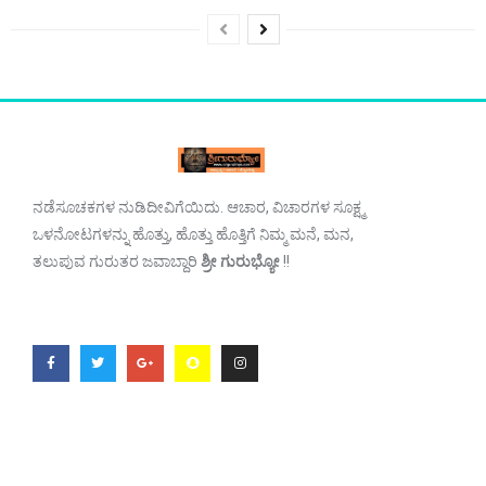
ನಡೆಸೂಚಕಗಳ ನುಡಿದೀವಿಗೆಯಿದು. ಆಚಾರ, ವಿಚಾರಗಳ ಸೂಕ್ಷ್ಮ
ಒಳನೋಟಗಳನ್ನು ಹೊತ್ತು, ಹೊತ್ತು ಹೊತ್ತಿಗೆ ನಿಮ್ಮ ಮನೆ, ಮನ,
ತಲುಪುವ ಗುರುತರ ಜವಾಬ್ದಾರಿ
ಶ್ರೀ ಗುರುಭ್ಯೋ
!!