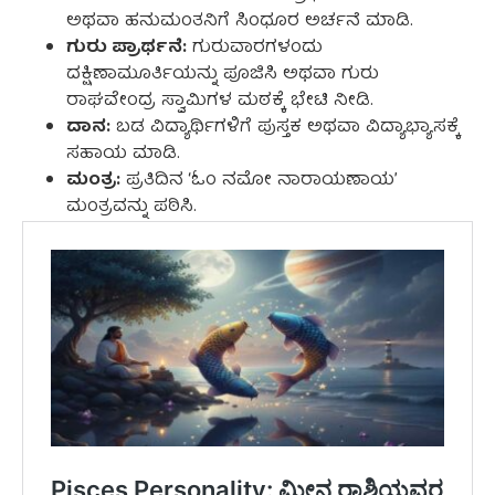
ಅಥವಾ ಹನುಮಂತನಿಗೆ ಸಿಂಧೂರ ಅರ್ಚನೆ ಮಾಡಿ.
ಗುರು ಪ್ರಾರ್ಥನೆ:
ಗುರುವಾರಗಳಂದು
ದಕ್ಷಿಣಾಮೂರ್ತಿಯನ್ನು ಪೂಜಿಸಿ ಅಥವಾ ಗುರು
ರಾಘವೇಂದ್ರ ಸ್ವಾಮಿಗಳ ಮಠಕ್ಕೆ ಭೇಟಿ ನೀಡಿ.
ದಾನ:
ಬಡ ವಿದ್ಯಾರ್ಥಿಗಳಿಗೆ ಪುಸ್ತಕ ಅಥವಾ ವಿದ್ಯಾಭ್ಯಾಸಕ್ಕೆ
ಸಹಾಯ ಮಾಡಿ.
ಮಂತ್ರ:
ಪ್ರತಿದಿನ ‘ಓಂ ನಮೋ ನಾರಾಯಣಾಯ’
ಮಂತ್ರವನ್ನು ಪಠಿಸಿ.