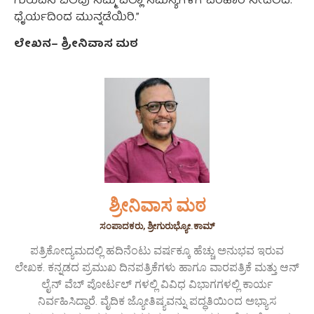
ಗುರುವಿನ ಬಲವು ನಿಮ್ಮ ಎಲ್ಲಾ ಸಮಸ್ಯೆಗಳಿಗೆ ಪರಿಹಾರ ನೀಡಲಿದೆ.
ಧೈರ್ಯದಿಂದ ಮುನ್ನಡೆಯಿರಿ.”
ಲೇಖನ
–
ಶ್ರೀನಿವಾಸ
ಮಠ
ಶ್ರೀನಿವಾಸ ಮಠ
ಸಂಪಾದಕರು, ಶ್ರೀಗುರುಭ್ಯೋ.ಕಾಮ್
ಪತ್ರಿಕೋದ್ಯಮದಲ್ಲಿ ಹದಿನೆಂಟು ವರ್ಷಕ್ಕೂ ಹೆಚ್ಚು ಅನುಭವ ಇರುವ
ಲೇಖಕ. ಕನ್ನಡದ ಪ್ರಮುಖ ದಿನಪತ್ರಿಕೆಗಳು ಹಾಗೂ ವಾರಪತ್ರಿಕೆ ಮತ್ತು ಆನ್
ಲೈನ್ ವೆಬ್ ಪೋರ್ಟಲ್ ಗಳಲ್ಲಿ ವಿವಿಧ ವಿಭಾಗಗಳಲ್ಲಿ ಕಾರ್ಯ
ನಿರ್ವಹಿಸಿದ್ದಾರೆ. ವೈದಿಕ ಜ್ಯೋತಿಷ್ಯವನ್ನು ಪದ್ಧತಿಯಿಂದ ಅಭ್ಯಾಸ