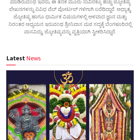
ಮಾಡಿರುವಂಥ ಇವರು, ಈ ತನಕ ಮೂರು ಸಾವಿರಕ್ಕೂ ಹೆಚ್ಚು ಜ್ಯೋತಿಷ್ಯ
ಲೇಖನಗಳನ್ನು ವಿವಿಧ ವೆಬ್ ಪೋರ್ಟಲ್ ಗಳಿಗಾಗಿ ಬರೆದಿದ್ದಾರೆ. ಅಧ್ಯಾತ್ಮ,
ಜ್ಯೋತಿಷ್ಯ ಹಾಗೂ ಧಾರ್ಮಿಕ ವಿಷಯಗಳಲ್ಲಿ ಅಳವಾದ ಜ್ಞಾನ ಮತ್ತು
ನಿರಂತರ ಅಧ್ಯಯನ ಇರುವಂಥ ಶ್ರೀನಿವಾಸ ಮಠ ಸದ್ಯಕ್ಕೆ ಬೆಂಗಳೂರಿನಲ್ಲಿ
ವಾಸವಿದ್ದು, ಜ್ಯೋತಿಷ್ಯವನ್ನು ವೃತ್ತಿಯಾಗಿ ಸ್ವೀಕರಿಸಿದ್ದಾರೆ.
Latest
News