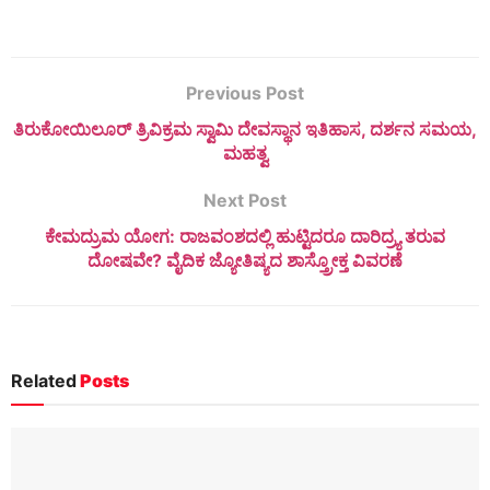
Previous Post
ತಿರುಕೋಯಿಲೂರ್ ತ್ರಿವಿಕ್ರಮ ಸ್ವಾಮಿ ದೇವಸ್ಥಾನ ಇತಿಹಾಸ, ದರ್ಶನ ಸಮಯ,
ಮಹತ್ವ
Next Post
ಕೇಮದ್ರುಮ ಯೋಗ: ರಾಜವಂಶದಲ್ಲಿ ಹುಟ್ಟಿದರೂ ದಾರಿದ್ರ್ಯ ತರುವ
ದೋಷವೇ? ವೈದಿಕ ಜ್ಯೋತಿಷ್ಯದ ಶಾಸ್ತ್ರೋಕ್ತ ವಿವರಣೆ
Related
Posts