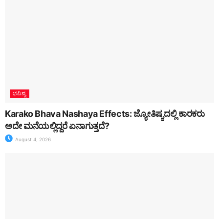
ಭವಿಷ್ಯ
Karako Bhava Nashaya Effects: ಜ್ಯೋತಿಷ್ಯದಲ್ಲಿ ಕಾರಕರು
ಅದೇ ಮನೆಯಲ್ಲಿದ್ದರೆ ಏನಾಗುತ್ತದೆ?
August 4, 2026