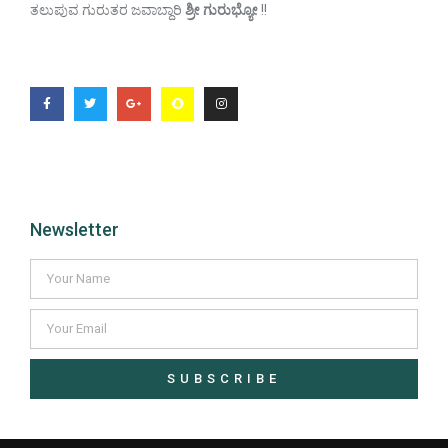
ತಲುಪುವ ಗುರುತರ ಜವಾಬ್ದಾರಿ
ಶ್ರೀ ಗುರುಭ್ಯೋ
!!
Newsletter
SUBSCRIBE