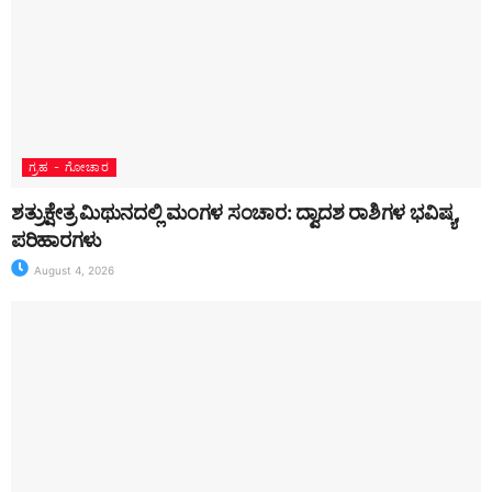
ಗ್ರಹ - ಗೋಚಾರ
ಶತ್ರುಕ್ಷೇತ್ರ ಮಿಥುನದಲ್ಲಿ ಮಂಗಳ ಸಂಚಾರ: ದ್ವಾದಶ ರಾಶಿಗಳ ಭವಿಷ್ಯ,
ಪರಿಹಾರಗಳು
August 4, 2026