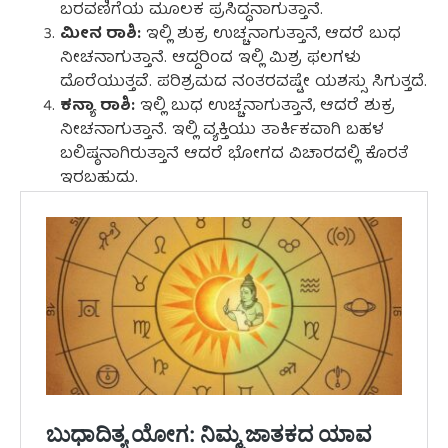
ಬರವಣಿಗೆಯ ಮೂಲಕ ಪ್ರಸಿದ್ಧನಾಗುತ್ತಾನೆ.
ಮೀನ ರಾಶಿ:
ಇಲ್ಲಿ ಶುಕ್ರ ಉಚ್ಚನಾಗುತ್ತಾನೆ, ಆದರೆ ಬುಧ
ನೀಚನಾಗುತ್ತಾನೆ. ಆದ್ದರಿಂದ ಇಲ್ಲಿ ಮಿಶ್ರ ಫಲಗಳು
ದೊರೆಯುತ್ತವೆ. ಪರಿಶ್ರಮದ ನಂತರವಷ್ಟೇ ಯಶಸ್ಸು ಸಿಗುತ್ತದೆ.
ಕನ್ಯಾ ರಾಶಿ:
ಇಲ್ಲಿ ಬುಧ ಉಚ್ಚನಾಗುತ್ತಾನೆ, ಆದರೆ ಶುಕ್ರ
ನೀಚನಾಗುತ್ತಾನೆ. ಇಲ್ಲಿ ವ್ಯಕ್ತಿಯು ತಾರ್ಕಿಕವಾಗಿ ಬಹಳ
ಬಲಿಷ್ಠನಾಗಿರುತ್ತಾನೆ ಆದರೆ ಭೋಗದ ವಿಚಾರದಲ್ಲಿ ಕೊರತೆ
ಇರಬಹುದು.