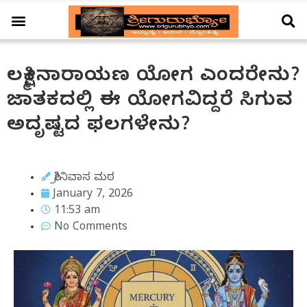
ಆಚಾರ – ವಿಚಾರ
ಗ್ರಹ – ಗೋಚಾರ
ದೇಗುಲ ದರ್ಶನ
ವಿಶೇಷ ಲೇಖನ
ಲಕ್ಷ್ಮೀನಾರಾಯಣ ಯೋಗ ಎಂದರೇನು?
ಜಾತಕದಲ್ಲಿ ಈ ಯೋಗವಿದ್ದರೆ ಸಿಗುವ
ಅದೃಷ್ಟದ ಫಲಗಳೇನು?
ಶ್ರೀನಿವಾಸ ಮಠ
January 7, 2026
11:53 am
No Comments