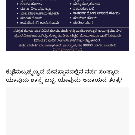
ಕುಕ್ಕೆ ಸುಬ್ರಹ್ಮಣ್ಯದ ದೇವಸ್ಥಾನದಲ್ಲಿನ ಸರ್ಪ ಸಂಸ್ಕಾರ:
ಯಾವುದು ಶಾಸ್ತ್ರ ಬದ್ಧ, ಯಾವುದು ಆದಾಯದ ತಂತ್ರ?