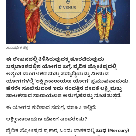
ಸಾಂದರ್ಭಿಕ ಚಿತ್ರ
ಈ ಲೇಖನದಲ್ಲಿ ತಿಳಿಸಿರುವುದಕ್ಕೆ ಹೊರಟಿರುವುದು
ಜನ್ಮಜಾತಕದಲ್ಲಿನ ಯೋಗದ ಬಗ್ಗೆ. ವೈದಿಕ ಜ್ಯೋತಿಷ್ಯದಲ್ಲಿ
ಅತ್ಯಂತ ಮಂಗಳಕರ ಮತ್ತು ಸಮೃದ್ಧಿಯನ್ನು ನೀಡುವ
ಯೋಗಗಳಲ್ಲಿ ‘ಲಕ್ಷ್ಮೀನಾರಾಯಣ ಯೋಗ’ ಪ್ರಮುಖವಾದುದು.
ಹೆಸರೇ ಸೂಚಿಸುವಂತೆ ಇದು ಸಂಪತ್ತಿನ ದೇವತೆ ಲಕ್ಷ್ಮಿ ಮತ್ತು
ಪಾಲಕನಾದ ನಾರಾಯಣನ ಅನುಗ್ರಹವನ್ನು ಸೂಚಿಸುತ್ತದೆ.
ಈ ಯೋಗದ ಕುರಿತಾದ ಸಮಗ್ರ ಮಾಹಿತಿ ಇಲ್ಲಿದೆ:
ಲಕ್ಷ್ಮೀನಾರಾಯಣ ಯೋಗ ಎಂದರೇನು?
ವೈದಿಕ ಜ್ಯೋತಿಷ್ಯದ ಪ್ರಕಾರ, ಒಂದು ಜಾತಕದಲ್ಲಿ
ಬುಧ (Mercury)