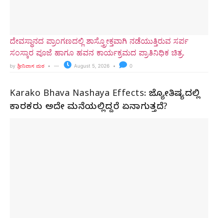
ದೇವಸ್ಥಾನದ ಪ್ರಾಂಗಣದಲ್ಲಿ ಶಾಸ್ತ್ರೋಕ್ತವಾಗಿ ನಡೆಯುತ್ತಿರುವ ಸರ್ಪ
ಸಂಸ್ಕಾರ ಪೂಜೆ ಹಾಗೂ ಹವನ ಕಾರ್ಯಕ್ರಮದ ಪ್ರಾತಿನಿಧಿಕ ಚಿತ್ರ.
by
ಶ್ರೀನಿವಾಸ ಮಠ
August 5, 2026
0
Karako Bhava Nashaya Effects: ಜ್ಯೋತಿಷ್ಯದಲ್ಲಿ
ಕಾರಕರು ಅದೇ ಮನೆಯಲ್ಲಿದ್ದರೆ ಏನಾಗುತ್ತದೆ?