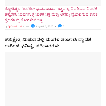
ಜ್ಯೋತಿಷ್ಯದ 'ಕಾರಕೋ ಭಾವನಾಶಾಯ' ತತ್ವವನ್ನು ವಿವರಿಸುವ ವಿವರಣೆ:
ಹನ್ನೆರಡು ಭಾವಗಳುಳ್ಳ ಜಾತಕ ಚಕ್ರ ಮತ್ತು ಅದನ್ನು ಪ್ರಭಾವಿಸುವ ಕಾರಕ
ಗ್ರಹಗಳನ್ನು ತೋರಿಸುವ ಚಿತ್ರ.
by
ಶ್ರೀನಿವಾಸ ಮಠ
August 4, 2026
0
ಶತ್ರುಕ್ಷೇತ್ರ ಮಿಥುನದಲ್ಲಿ ಮಂಗಳ ಸಂಚಾರ: ದ್ವಾದಶ
ರಾಶಿಗಳ ಭವಿಷ್ಯ, ಪರಿಹಾರಗಳು