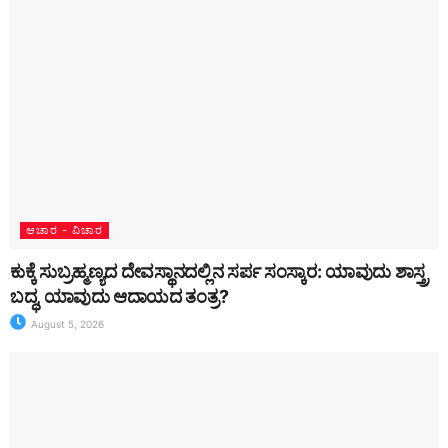
ಆಚಾರ - ವಿಚಾರ
ಕುಕ್ಕೆ ಸುಬ್ರಹ್ಮಣ್ಯದ ದೇವಸ್ಥಾನದಲ್ಲಿನ ಸರ್ಪ ಸಂಸ್ಕಾರ: ಯಾವುದು ಶಾಸ್ತ್ರ
ಬದ್ಧ, ಯಾವುದು ಆದಾಯದ ತಂತ್ರ?
August 5, 2026