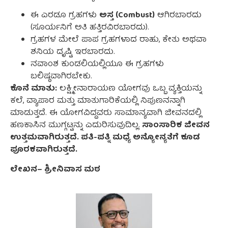
ಈ ಎರಡೂ ಗ್ರಹಗಳು
ಅಸ್ತ (Combust)
ಆಗಿರಬಾರದು
(ಸೂರ್ಯನಿಗೆ ಅತಿ ಹತ್ತಿರವಿರಬಾರದು).
ಗ್ರಹಗಳ ಮೇಲೆ ಪಾಪ ಗ್ರಹಗಳಾದ ರಾಹು, ಕೇತು ಅಥವಾ
ಶನಿಯ ದೃಷ್ಟಿ ಇರಬಾರದು.
ನವಾಂಶ ಕುಂಡಲಿಯಲ್ಲಿಯೂ ಈ ಗ್ರಹಗಳು
ಬಲಿಷ್ಠವಾಗಿರಬೇಕು.
ಕೊನೆ ಮಾತು:
ಲಕ್ಷ್ಮೀನಾರಾಯಣ ಯೋಗವು ಒಬ್ಬ ವ್ಯಕ್ತಿಯನ್ನು
ಕಲೆ, ವ್ಯಾಪಾರ ಮತ್ತು ಮಾತುಗಾರಿಕೆಯಲ್ಲಿ ನಿಪುಣನನ್ನಾಗಿ
ಮಾಡುತ್ತದೆ. ಈ ಯೋಗವಿದ್ದವರು ಸಾಮಾನ್ಯವಾಗಿ ಜೀವನದಲ್ಲಿ
ಹಣಕಾಸಿನ ಮುಗ್ಗಟ್ಟನ್ನು ಎದುರಿಸುವುದಿಲ್ಲ.
ಸಾಂಸಾರಿಕ ಜೀವನ
ಉತ್ತಮವಾಗಿರುತ್ತದೆ. ಪತಿ-ಪತ್ನಿ ಮಧ್ಯೆ ಅನ್ಯೋನ್ಯತೆಗೆ ಕೂಡ
ಪೂರಕವಾಗಿರುತ್ತದೆ.
ಲೇಖನ
–
ಶ್ರೀನಿವಾಸ
ಮಠ