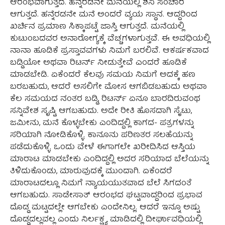
ಆರಂಭವಾಗುತ್ತದೆ. ಹನ್ನೆರಡನೇ ಮನೆಯಲ್ಲಿ ಶನಿ ಸಂಚಾರ
ಆಗುತ್ತದೆ. ಹನ್ನೆರಡನೇ ಮನೆ ಅಂದರೆ ವ್ಯಯ ಸ್ಥಾನ. ಆದ್ದರಿಂದ
ಖರ್ಚಿನ ಪ್ರಮಾಣ ಸಿಕ್ಕಾಪಟ್ಟೆ ಜಾಸ್ತಿ ಆಗುತ್ತದೆ. ಮನೆಯಲ್ಲಿ
ಕುಟುಂಬದವರ ಅನಾರೋಗ್ಯಕ್ಕೆ ವೆಚ್ಚಗಳಾಗುತ್ತವೆ. ಈ ಅವಧಿಯಲ್ಲಿ
ನಾನಾ ಹೂಡಿಕೆ ಪ್ರಸ್ತಾವವಗಳು ನಿಮಗೆ ಬರಲಿವೆ. ಆಕರ್ಷಕವಾದ
ಬಡ್ಡಿಯೋ ಅಥವಾ ರಿಟರ್ನ್ ನೀಡುತ್ತೇವೆ ಎಂದರೆ ಹೂಡಿಕೆ
ಮಾಡಬೇಡಿ. ಏಕೆಂದರೆ ಕೆಲವು ಸಮಯ ನಿಮಗೆ ಅದಕ್ಕೆ ಹಣ
ಬರಬಹುದು, ಆದರೆ ಅಸಲಿಗೇ ಮೋಸ ಆಗಬಿಡಬಹುದು ಅಥವಾ
ಕೆಲ ಸಮಯದ ನಂತರ ಬಡ್ಡಿ, ರಿಟರ್ನ್ ಏನೂ ಬಾರದಿರುವಂಥ
ಸನ್ನಿವೇಶ ಸೃಷ್ಟಿ ಆಗಬಹುದು. ಅದೇ ರೀತಿ ಹೊಸದಾಗಿ ಸೈಟು,
ಜಮೀನು, ಮನೆ ಕೊಳ್ಳಬೇಕು ಎಂದಿದ್ದಲ್ಲಿ ಕಾಗದ- ಪತ್ರಗಳನ್ನು
ಸರಿಯಾಗಿ ನೋಡಿಕೊಳ್ಳಿ. ಕಾನೂನು ಪರಿಣತರ ಸಲಹೆಯನ್ನು
ಪಡೆದುಕೊಳ್ಳಿ. ಒಂದು ವೇಳೆ ಈಗಾಗಲೇ ಖರೀದಿಸಿದ ಆಸ್ತಿಯ
ಮಾರಾಟ ಮಾಡಬೇಕು ಎಂದಿದ್ದಲ್ಲಿ ಅದರ ಸರಿಯಾದ ಬೆಲೆಯನ್ನು
ತಿಳಿದುಕೊಂಡು, ಮಾರುವುದಕ್ಕೆ ಮುಂದಾಗಿ. ಏಕೆಂದರೆ
ಮಾರಾಟದಲ್ಲೂ ನಿಮಗೆ ನ್ಯಾಯಯುತವಾದ ಬೆಲೆ ಸಿಗದಂತೆ
ಆಗಬಹುದು. ಸಾಡೇಸಾತ್ ಆರಂಭದ ಘಟ್ಟವಾದ್ದರಿಂದ ಪ್ರಭಾವ
ದೊಡ್ಡ ಮಟ್ಟದಲ್ಲೇ ಆಗಬೇಕು ಎಂದೇನಿಲ್ಲ. ಆದರೆ ಇನ್ನೂ ಅಷ್ಟು
ದೊಡ್ಡದಲ್ಲವಲ್ಲ ಎಂದು ನಿರ್ಲಕ್ಷ್ಯ ಮಾಡಿದಲ್ಲಿ ದೀರ್ಘಾವಧಿಯಲ್ಲಿ