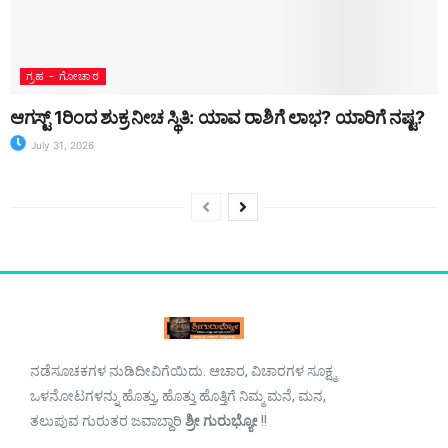
ಗ್ರಹ - ಗೋಚಾರ
ಆಗಸ್ಟ್ 1ರಿಂದ ಶುಕ್ರ ನೀಚ ಸ್ಥಿತಿ: ಯಾವ ರಾಶಿಗೆ ಲಾಭ? ಯಾರಿಗೆ ನಷ್ಟ?
July 31, 2026
ನಡೆಸೂಚಕಗಳ ನುಡಿದೀವಿಗೆಯಿದು. ಆಚಾರ, ವಿಚಾರಗಳ ಸೂಕ್ಷ್ಮ
ಒಳನೋಟಗಳನ್ನು ಹೊತ್ತು, ಹೊತ್ತು ಹೊತ್ತಿಗೆ ನಿಮ್ಮ ಮನೆ, ಮನ,
ತಲುಪುವ ಗುರುತರ ಜವಾಬ್ದಾರಿ
ಶ್ರೀ ಗುರುಭ್ಯೋ
!!