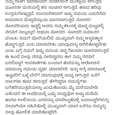
ನಿಮ್ಮ ರಾಶಿಗೆ ಇದರೊಂದಿಗೆ ಸಾಡೇಸಾತ್ ಮುಕ್ತಾಯ ಆಗುತ್ತದೆ,
ಮೂರನೇ ಮನೆಯಲ್ಲಿ ಶನಿ ಸಂಚಾರ ಆಗುತ್ತಿದೆ. ಹಣದ ಹರಿವು
ಉತ್ತಮಗೊಳ್ಳುತ್ತದೆ. ಸಾಂಸಾರಿಕವಾಗಿ ಇಷ್ಟು ಸಮಯ ಎದುರಿಸಿದ
ಅವಮಾನ, ಭಿನ್ನಾಭಿಪ್ರಾಯ ದೂರವಾಗುತ್ತದೆ. ಸೋದರ-
ಸೋದರಿಯರು ಇದ್ದಲ್ಲಿ ಅವರು ನಿಮ್ಮ ಕೆಲಸಕ್ಕೆ ದೊಡ್ಡ ಮಟ್ಟದಲ್ಲಿ
ನೆರವಿಗೆ ನಿಲ್ಲುತ್ತಾರೆ. ಅಥವಾ ಸೋದರ- ಸೋದರಿ ಸಮಾನರ
ಬೆಂಬಲ ನಿಮಗೆ ದೊರೆಯಲಿದೆ. ಮುಖ್ಯವಾಗಿ ನಿಮ್ಮ ಆತ್ಮವಿಶ್ವಾಸ
ಹೆಚ್ಚಾಗುತ್ತದೆ. ಏನು ಮಾಡಬೇಕು, ಯಾವುದನ್ನು ಆರಿಸಿಕೊಳ್ಳಬೇಕು
ಎಂಬ ಬಗ್ಗೆ ನಿಮಗೆ ಇಷ್ಟು ಸಮಯ ಇದ್ದ ಗೊಂದಲ ದೂರವಾಗುತ್ತದೆ.
ಈ ಹಿಂದೆ ನೀವು ನೆರವು ನೀಡಿದ್ದವರು ಈಗ ನಿಮ್ಮ ನೆರವಿಗೆ
ಬರಲಿದ್ದಾರೆ. ಅವಕಾಶಗಳು ಬಂದಾಗ ಹೆದರುತ್ತಾ, ಆಲೋಚನೆ
ಮಾಡುತ್ತಾ ಸಮಯ ವ್ಯರ್ಥ ಮಾಡಬೇಡಿ. ಇನ್ನು ಆಸ್ತಿ ಮಾರಾಟಕ್ಕೆ
ಇಟ್ಟವರಿಗೆ ಒಳ್ಳೆ ಬೆಲೆಗೆ ಮಾರುವುದಕ್ಕೆ ಸಾಧ್ಯ ಆಗುತ್ತದೆ. ಜತೆಗೆ
ಸಾಲಗಳು ಕೂಡ ತೀರುತ್ತವೆ. ಹೇಗಿದ್ದರೂ ಸಮಸ್ಯೆಗಳು
ಬಗೆಹರಿಯುತ್ತಿದೆಯಲ್ಲಾ ಎಂದುಕೊಂಡು, ಮೈ ಮರೆಯಬೇಡಿ.
ಏಕೆಂದರೆ ಈ ಅವಧಿಯಲ್ಲಿ ಎಷ್ಟು ಸಾಧ್ಯವೋ ಅಷ್ಟು ದುಡಿಮೆ
ಹಾಗೂ ಉಳಿತಾಯ ಎರಡನ್ನೂ ಮಾಡಿಟ್ಟುಕೊಳ್ಳಿ. ಜವಾಬ್ದಾರಿಗಳನ್ನು
ನೀವಾಗಿಯೇ ವಹಿಸಿಕೊಳ್ಳಿ. ಮುಖ್ಯವಾಗಿ ಯಾರ ಜತೆಗೂ ನಿಮ್ಮನ್ನು
ನೀವು ಹೋಲಿಕೆ ಮಾಡಿಕೊಳ್ಳದಿರಿ.