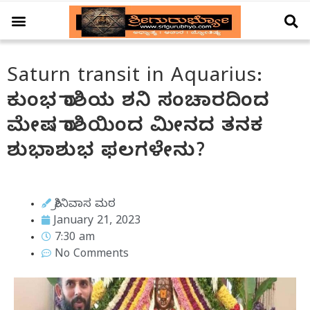
ಆಚಾರ – ವಿಚಾರ
ಗ್ರಹ – ಗೋಚಾರ
ದೇಗುಲ ದರ್ಶನ
ವಿಶೇಷ ಲೇಖನ
Saturn transit in Aquarius:
ಕುಂಭ ರಾಶಿಯ ಶನಿ ಸಂಚಾರದಿಂದ
ಮೇಷ ರಾಶಿಯಿಂದ ಮೀನದ ತನಕ
ಶುಭಾಶುಭ ಫಲಗಳೇನು?
ಶ್ರೀನಿವಾಸ ಮಠ
January 21, 2023
7:30 am
No Comments