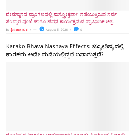
ದೇವಸ್ಥಾನದ ಪ್ರಾಂಗಣದಲ್ಲಿ ಶಾಸ್ತ್ರೋಕ್ತವಾಗಿ ನಡೆಯುತ್ತಿರುವ ಸರ್ಪ
ಸಂಸ್ಕಾರ ಪೂಜೆ ಹಾಗೂ ಹವನ ಕಾರ್ಯಕ್ರಮದ ಪ್ರಾತಿನಿಧಿಕ ಚಿತ್ರ.
by
ಶ್ರೀನಿವಾಸ ಮಠ
August 5, 2026
0
Karako Bhava Nashaya Effects: ಜ್ಯೋತಿಷ್ಯದಲ್ಲಿ
ಕಾರಕರು ಅದೇ ಮನೆಯಲ್ಲಿದ್ದರೆ ಏನಾಗುತ್ತದೆ?
ಜ್ಯೋತಿಷ್ಯದ 'ಕಾರಕೋ ಭಾವನಾಶಾಯ' ತತ್ವವನ್ನು ವಿವರಿಸುವ ವಿವರಣೆ: