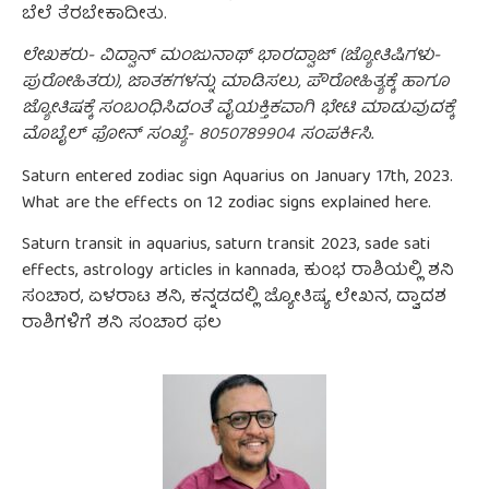
ಬೆಲೆ ತೆರಬೇಕಾದೀತು.
ಲೇಖಕರು- ವಿದ್ವಾನ್ ಮಂಜುನಾಥ್ ಭಾರದ್ವಾಜ್ (ಜ್ಯೋತಿಷಿಗಳು-
ಪುರೋಹಿತರು), ಜಾತಕಗಳನ್ನು ಮಾಡಿಸಲು, ಪೌರೋಹಿತ್ಯಕ್ಕೆ ಹಾಗೂ
ಜ್ಯೋತಿಷಕ್ಕೆ ಸಂಬಂಧಿಸಿದಂತೆ ವೈಯಕ್ತಿಕವಾಗಿ ಭೇಟಿ ಮಾಡುವುದಕ್ಕೆ
ಮೊಬೈಲ್ ಫೋನ್ ಸಂಖ್ಯೆ- 8050789904 ಸಂಪರ್ಕಿಸಿ.
Saturn entered zodiac sign Aquarius on January 17th, 2023.
What are the effects on 12 zodiac signs explained here.
Saturn transit in aquarius, saturn transit 2023, sade sati
effects, astrology articles in kannada, ಕುಂಭ ರಾಶಿಯಲ್ಲಿ ಶನಿ
ಸಂಚಾರ, ಏಳರಾಟ ಶನಿ, ಕನ್ನಡದಲ್ಲಿ ಜ್ಯೋತಿಷ್ಯ ಲೇಖನ, ದ್ವಾದಶ
ರಾಶಿಗಳಿಗೆ ಶನಿ ಸಂಚಾರ ಫಲ