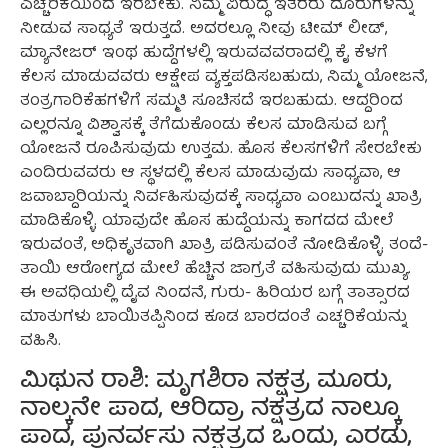
ಎಚ್ಚರಿಕೆಯಿಂದ ಇರಬೇಕು. ನಿಮ್ಮ ವಿರುದ್ಧ ಇತರರು ದೂರುಗಳನ್ನು
ನೀಡುವ ಸಾಧ್ಯತೆ ಇರುತ್ತದೆ. ಅದರಲ್ಲೂ ನೀವು ಟೀಮ್ ಲೀಡ್,
ಮ್ಯಾನೇಜರ್ ಇಂಥ ಹುದ್ದೆಗಳಲ್ಲಿ ಇರುವವವರಾದಲ್ಲಿ ಕೈ ಕೆಳಗೆ
ಕೆಲಸ ಮಾಡುವವರು ಆಕ್ಷೇಪ ವ್ಯಕ್ತಪಡಿಸಬಹುದು, ನಿಮ್ಮ ಯೋಜನೆ,
ತಂತ್ರಗಾರಿಕೆಹಗಳಿಗೆ ಸಮ್ಮತಿ ಸೂಚಿಸದೆ ಇರಬಹುದು. ಆದ್ದರಿಂದ
ಎಲ್ಲರನ್ನೂ ವಿಶ್ವಾಸಕ್ಕೆ ತೆಗೆದುಕೊಂಡು ಕೆಲಸ ಮಾಡಿಸುವ ಬಗ್ಗೆ
ಯೋಜನೆ ರೂಪಿಸುವುದು ಉತ್ತಮ. ಹೊಸ ಕೆಲಸಗಳಿಗೆ ಸೇರಬೇಕು
ಎಂದಿರುವವರು ಆ ಸ್ಥಳದಲ್ಲಿ ಕೆಲಸ ಮಾಡುವುದು ಸಾಧ್ಯವಾ, ಆ
ಜವಾಬ್ದಾರಿಯನ್ನು ನಿರ್ವಹಿಸುವುದಕ್ಕೆ ಸಾಧ್ಯವಾ ಎಂಬುದನ್ನು ಖಾತ್ರಿ
ಮಾಡಿಕೊಳ್ಳಿ. ಯಾವುದೇ ಹೊಸ ಹುದ್ದೆಯನ್ನು ಕಾಗದದ ಮೇಲೆ
ಇರುವಂತೆ, ಅಧಿಕೃತವಾಗಿ ಖಾತ್ರಿ ಪಡಿಸುವಂತೆ ನೋಡಿಕೊಳ್ಳಿ. ತಂದೆ-
ತಾಯಿ ಆರೋಗ್ಯದ ಮೇಲೆ ಹೆಚ್ಚಿನ ಜಾಗ್ರತೆ ವಹಿಸುವುದು ಮುಖ್ಯ.
ಈ ಅವಧಿಯಲ್ಲಿ ದೈವ ನಿಂದನೆ, ಗುರು- ಹಿರಿಯರ ಬಗ್ಗೆ ತಾತ್ಸಾರದ
ಮಾತುಗಳು ಬಾಯಿತಪ್ಪಿನಿಂದ ಕೂಡ ಬಾರದಂತೆ ಎಚ್ಚರಿಕೆಯನ್ನು
ವಹಿಸಿ.
ಮಿಥುನ ರಾಶಿ: ಮೃಗಶಿರಾ ನಕ್ಷತ್ರ ಮೂರು,
ನಾಲ್ಕನೇ ಪಾದ, ಆರಿದ್ರಾ ನಕ್ಷತ್ರದ ನಾಲ್ಕೂ
ಪಾದ, ಪುನರ್ವಸು ನಕ್ಷತ್ರದ ಒಂದು, ಎರಡು,