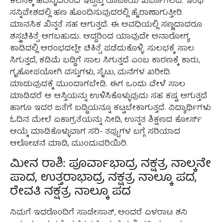
ಕೆಲಸಕ್ಕೆ ಹದಿನೈದರಿಂದ ಇಪ್ಪತ್ತು ರೂಪಾಯಿ ಖರ್ಚಾಗಲಿದೆ. ಇಂಥ
ಸನ್ನಿವೇಶದಲ್ಲಿ ಹಣ ಹೊಂದಿಸುವುದರಲ್ಲಿ ಹೈರಾಣಾಗುತ್ತೀರಿ.
ಮಾನಸಿಕ ಖಿನ್ನತೆ ಸಹ ಆಗುತ್ತದೆ. ಈ ಅವಧಿಯಲ್ಲಿ ಸಣ್ಣದಾದರೂ
ಶಸ್ತ್ರಚಿಕಿತ್ಸೆ ಆಗಬಹುದು. ಆದ್ದರಿಂದ ಯಾವುದೇ ಅನಾರೋಗ್ಯ
ಕಾಡಿದಲ್ಲಿ ಆರಂಭದಲ್ಲೇ ಚಿಕಿತ್ಸೆ ಪಡೆದುಕೊಳ್ಳಿ. ಸುಲಭಕ್ಕೆ ಸಾಲ
ಸಿಗುತ್ತದೆ, ಕಡಿಮೆ ಬಡ್ಡಿಗೆ ಸಾಲ ಸಿಗುತ್ತದೆ ಎಂಬ ಕಾರಣಕ್ಕೆ ಕಾರು,
ಗೃಹೋಪಯೋಗಿ ವಸ್ತುಗಳು, ಸೈಟು, ಮನೆಗಳ ಖರೀದಿ
ಮಾಡುವುದಕ್ಕೆ ಮುಂದಾಗಬೇಡಿ. ಈಗ ಒಂದು ವೇಳೆ ಸಾಲ
ಮಾಡಿದರೆ ಆ ಆಸ್ತಿಯನ್ನು ಉಳಿಸಿಕೊಳ್ಳುವುದು ಸಹ ಕಷ್ಟ ಆಗುತ್ತದೆ
ಹಾಗೂ ಇದರ ಜತೆಗೆ ಬಡ್ಡಿಯನ್ನೂ ಕಟ್ಟಬೇಕಾಗುತ್ತದೆ. ವಿದ್ಯಾರ್ಥಿಗಳು
ಓದಿನ ಮೇಲೆ ಏಕಾಗ್ರತೆಯನ್ನು ನೀಡಿ, ಉನ್ನತ ಶಿಕ್ಷಣದ ಕೋರ್ಸ್
ಆಯ್ಕೆ ಮಾಡಿಕೊಳ್ಳುವಾಗ ಸರಿ- ತಪ್ಪುಗಳ ಬಗ್ಗೆ ಸರಿಯಾದ
ಆಲೋಚನೆ ಮಾಡಿ, ಮುಂದುವರಿಯಿರಿ.
ಮೀನ ರಾಶಿ: ಪೂರ್ವಾಭಾದ್ರ ನಕ್ಷತ್ರ ನಾಲ್ಕನೇ
ಪಾದ, ಉತ್ತರಾಭಾದ್ರ ನಕ್ಷತ್ರ ನಾಲ್ಕೂ ಪದ,
ರೇವತಿ ನಕ್ಷತ್ರ ನಾಲ್ಕೂ ಪದ
ನಿಮಗೆ ಇದರೊಂದಿಗೆ ಸಾಡೇಸಾತ್, ಅಂದರೆ ಏಳರಾಟ ಶನಿ