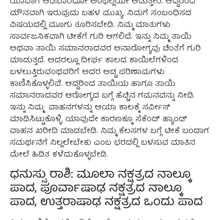
ಯಾವಾಗ ಆಡಬಾರದೋ ಅಂಥಲ್ಲಿಯೇ ಆಡುತ್ತೀರಿ. ಆದ್ದರಿಂದ
ಮೌನವಾಗಿ ಇರುವುದು ಬಹಳ ಮುಖ್ಯ. ನಿಮಗೆ ಸಂಬಂಧಿಸದ
ವಿಷಯದಲ್ಲಿ ಮೂಗು ತೂರಿಸಬೇಡಿ. ನಿಮ್ಮ ಮಾತುಗಳು
ಸಾರ್ವಜನಿಕವಾಗಿ ಟೀಕೆಗೆ ಗುರಿ ಆಗಲಿದೆ. ಇನ್ನು ನಿಮ್ಮ ತಾಯಿ
ಅಥವಾ ತಾಯಿ ಸಮಾನರಾದವರ ಅನಾರೋಗ್ಯವು ಚಿಂತೆಗೆ ಗುರಿ
ಮಾಡುತ್ತದೆ. ಅದರಲ್ಲೂ ದೀರ್ಘ ಕಾಲದ ಕಾಯಿಲೆಗಳಿಂದ
ಬಳಲುತ್ತಿರುವಂಥವರಿಗೆ ಅದರ ಅಡ್ಡ ಪರಿಣಾಮಗಳು
ಕಾಣಿಸಿಕೊಳ್ಳಲಿವೆ. ಆದ್ದರಿಂದ ತಾಯಿಯ ಹಾಗೂ ತಾಯಿ
ಸಮಾನರಾದವರ ಆರೋಗ್ಯದ ಬಗ್ಗೆ ಹೆಚ್ಚಿನ ಗಮನವನ್ನು ನೀಡಿ.
ಇನ್ನು ನಿಮ್ಮ ವಾಹನಗಳನ್ನು ಆಯಾ ಕಾಲಕ್ಕೆ ಸರ್ವೀಸ್
ಮಾಡಿಸಿಟ್ಟುಕೊಳ್ಳಿ. ಯಾವುದೇ ಕಾರಣಕ್ಕೂ ಸೆಕೆಂಡ್ ಹ್ಯಾಂಡ್
ವಾಹನ ಖರೀದಿ ಮಾಡಬೇಡಿ. ನಿಮ್ಮ ಕೆಲಸಗಳ ಬಗ್ಗೆ ಟೀಕೆ ಬಂದಾಗ
ಸಮರ್ಥನೆಗೆ ನಿಲ್ಲಲೇಬೇಕು ಎಂಬ ಭರದಲ್ಲಿ ಬಳಸುವ ಮಾತಿನ
ಮೇಲೆ ಹಿಡಿತ ಕಳೆದುಕೊಳ್ಳಬೇಡಿ.
ಧನುಸ್ಸು ರಾಶಿ: ಮೂಲಾ ನಕ್ಷತ್ರದ ನಾಲ್ಕೂ
ಪಾದ, ಪೂರ್ವಾಷಾಢ ನಕ್ಷತ್ರದ ನಾಲ್ಕೂ
ಪಾದ, ಉತ್ತರಾಷಾಢ ನಕ್ಷತ್ರದ ಒಂದು ಪಾದ