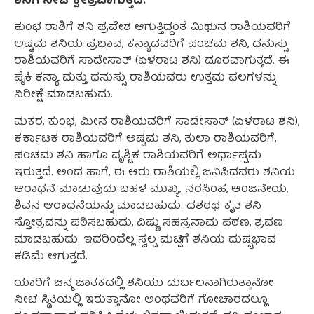
ಶನಿಗೆ ನೀಚ ಕ್ಷೇತ್ರವಾಗುತ್ತದೆ.
ಕುಂಭ ರಾಶಿಗೆ ಶನಿ ಪ್ರವೇಶ ಆಗುತ್ತಿದ್ದಂತೆ ಮಿಥುನ ರಾಶಿಯವರಿಗೆ
ಅಷ್ಟಮ ಶನಿಯ ಪ್ರಭಾವ, ಕನ್ಯಾದವರಿಗೆ ಪಂಚಮ ಶನಿ, ಧನುಸ್ಸು
ರಾಶಿಯವರಿಗೆ ಸಾಡೇಸಾತ್ (ಏಳರಾಟ ಶನಿ) ದೂರವಾಗುತ್ತದೆ. ಈ
ಪೈಕಿ ಕನ್ಯಾ ಮತ್ತು ಧನುಸ್ಸು ರಾಶಿಯವರು ಉತ್ತಮ ಫಲಗಳನ್ನು
ನಿರೀಕ್ಷೆ ಮಾಡಬಹುದು.
ಮಕರ, ಕುಂಭ, ಮೀನ ರಾಶಿಯವರಿಗೆ ಸಾಡೇಸಾತ್ (ಏಳರಾಟ ಶನಿ),
ಕರ್ಕಾಟಕ ರಾಶಿಯವರಿಗೆ ಅಷ್ಟಮ ಶನಿ, ತುಲಾ ರಾಶಿಯವರಿಗೆ,
ಪಂಚಮ ಶನಿ ಹಾಗೂ ವೃಶ್ಚಿಕ ರಾಶಿಯವರಿಗೆ ಅರ್ಧಾಷ್ಟಮ
ಇರುತ್ತದೆ. ಅಂದ ಹಾಗೆ, ಈ ಆರು ರಾಶಿಯಲ್ಲಿ ಜನಿಸಿದವರು ಶನಿಯ
ಆರಾಧನೆ ಮಾಡುವುದು ಬಹಳ ಮುಖ್ಯ. ನರಸಿಂಹ, ಆಂಜನೇಯ,
ಶಿವನ ಆರಾಧನೆಯನ್ನು ಮಾಡಬಹುದು. ದಶರಥ ಕೃತ ಶನಿ
ಸ್ತೋತ್ರವನ್ನು ಪಠಿಸಬಹುದು, ವಿಷ್ಣು ಸಹಸ್ರನಾಮ ಪಠಣ, ಶ್ರವಣ
ಮಾಡಬಹುದು. ಇದರಿಂದೆಲ್ಲ ಸ್ವಲ್ಪ ಮಟ್ಟಿಗೆ ಶನಿಯ ದುಷ್ಪ್ರಭಾವ
ಕಡಿಮೆ ಆಗುತ್ತದೆ.
ಯಾರಿಗೆ ಜನ್ಮ ಜಾತಕದಲ್ಲಿ ಶನಿಯು ದುರ್ಬಲನಾಗಿರುತ್ತಾನೋ
ನೀಚ ಸ್ಥಿತಿಯಲ್ಲಿ ಇರುತ್ತಾನೋ ಅಂಥವರಿಗೆ ಗೋಚಾರದಲ್ಲೂ