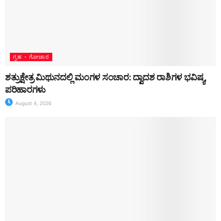
ಗ್ರಹ - ಗೋಚಾರ
ಶತ್ರುಕ್ಷೇತ್ರ ಮಿಥುನದಲ್ಲಿ ಮಂಗಳ ಸಂಚಾರ: ದ್ವಾದಶ ರಾಶಿಗಳ ಭವಿಷ್ಯ,
ಪರಿಹಾರಗಳು
August 4, 2026