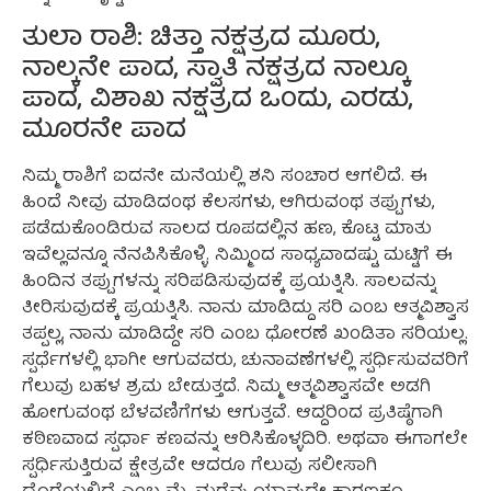
ತುಲಾ ರಾಶಿ: ಚಿತ್ತಾ ನಕ್ಷತ್ರದ ಮೂರು,
ನಾಲ್ಕನೇ ಪಾದ, ಸ್ವಾತಿ ನಕ್ಷತ್ರದ ನಾಲ್ಕೂ
ಪಾದ, ವಿಶಾಖ ನಕ್ಷತ್ರದ ಒಂದು, ಎರಡು,
ಮೂರನೇ ಪಾದ
ನಿಮ್ಮ ರಾಶಿಗೆ ಐದನೇ ಮನೆಯಲ್ಲಿ ಶನಿ ಸಂಚಾರ ಆಗಲಿದೆ. ಈ
ಹಿಂದೆ ನೀವು ಮಾಡಿದಂಥ ಕೆಲಸಗಳು, ಆಗಿರುವಂಥ ತಪ್ಪುಗಳು,
ಪಡೆದುಕೊಂಡಿರುವ ಸಾಲದ ರೂಪದಲ್ಲಿನ ಹಣ, ಕೊಟ್ಟ ಮಾತು
ಇವೆಲ್ಲವನ್ನೂ ನೆನಪಿಸಿಕೊಳ್ಳಿ. ನಿಮ್ಮಿಂದ ಸಾಧ್ಯವಾದಷ್ಟು ಮಟ್ಟಿಗೆ ಈ
ಹಿಂದಿನ ತಪ್ಪುಗಳನ್ನು ಸರಿಪಡಿಸುವುದಕ್ಕೆ ಪ್ರಯತ್ನಿಸಿ. ಸಾಲವನ್ನು
ತೀರಿಸುವುದಕ್ಕೆ ಪ್ರಯತ್ನಿಸಿ. ನಾನು ಮಾಡಿದ್ದು ಸರಿ ಎಂಬ ಆತ್ಮವಿಶ್ವಾಸ
ತಪ್ಪಲ್ಲ, ನಾನು ಮಾಡಿದ್ದೇ ಸರಿ ಎಂಬ ಧೋರಣೆ ಖಂಡಿತಾ ಸರಿಯಲ್ಲ.
ಸ್ಪರ್ಧೆಗಳಲ್ಲಿ ಭಾಗೀ ಆಗುವವರು, ಚುನಾವಣೆಗಳಲ್ಲಿ ಸ್ಪರ್ಧಿಸುವವರಿಗೆ
ಗೆಲುವು ಬಹಳ ಶ್ರಮ ಬೇಡುತ್ತದೆ. ನಿಮ್ಮ ಆತ್ಮವಿಶ್ವಾಸವೇ ಅಡಗಿ
ಹೋಗುವಂಥ ಬೆಳವಣಿಗೆಗಳು ಆಗುತ್ತವೆ. ಆದ್ದರಿಂದ ಪ್ರತಿಷ್ಠೆಗಾಗಿ
ಕಠಿಣವಾದ ಸ್ಪರ್ಧಾ ಕಣವನ್ನು ಆರಿಸಿಕೊಳ್ಳದಿರಿ. ಅಥವಾ ಈಗಾಗಲೇ
ಸ್ಪರ್ಧಿಸುತ್ತಿರುವ ಕ್ಷೇತ್ರವೇ ಆದರೂ ಗೆಲುವು ಸಲೀಸಾಗಿ