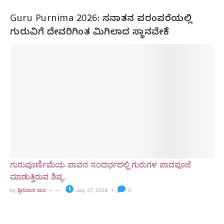
Guru Purnima 2026: ಸನಾತನ ಪರಂಪರೆಯಲ್ಲಿ
ಗುರುವಿಗೆ ದೇವರಿಗಿಂತ ಮಿಗಿಲಾದ ಸ್ಥಾನವೇಕೆ?
ಗುರುಪೂರ್ಣಿಮೆಯ ಪಾವನ ಸಂದರ್ಭದಲ್ಲಿ ಗುರುಗಳ ಪಾದಪೂಜೆ
ಮಾಡುತ್ತಿರುವ ಶಿಷ್ಯ.
by
ಶ್ರೀನಿವಾಸ ಮಠ
July 27, 2026
0