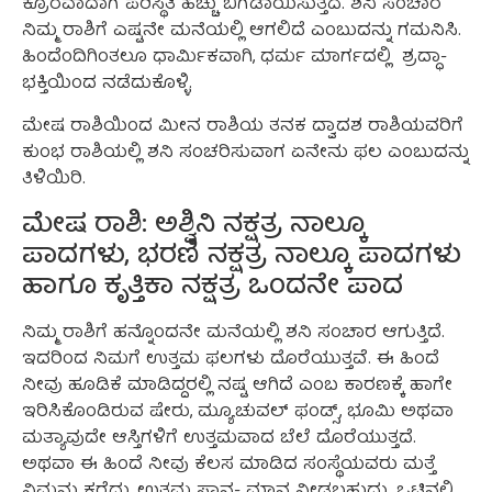
ಕ್ರೂರವಾದಾಗ ಪರಿಸ್ಥಿತಿ ಹೆಚ್ಚು ಬಿಗಡಾಯಿಸುತ್ತದೆ. ಶನಿ ಸಂಚಾರ
ನಿಮ್ಮ ರಾಶಿಗೆ ಎಷ್ಟನೇ ಮನೆಯಲ್ಲಿ ಆಗಲಿದೆ ಎಂಬುದನ್ನು ಗಮನಿಸಿ.
ಹಿಂದೆಂದಿಗಿಂತಲೂ ಧಾರ್ಮಿಕವಾಗಿ, ಧರ್ಮ ಮಾರ್ಗದಲ್ಲಿ ಶ್ರದ್ಧಾ-
ಭಕ್ತಿಯಿಂದ ನಡೆದುಕೊಳ್ಳಿ.
ಮೇಷ ರಾಶಿಯಿಂದ ಮೀನ ರಾಶಿಯ ತನಕ ದ್ವಾದಶ ರಾಶಿಯವರಿಗೆ
ಕುಂಭ ರಾಶಿಯಲ್ಲಿ ಶನಿ ಸಂಚರಿಸುವಾಗ ಏನೇನು ಫಲ ಎಂಬುದನ್ನು
ತಿಳಿಯಿರಿ.
ಮೇಷ ರಾಶಿ: ಅಶ್ವಿನಿ ನಕ್ಷತ್ರ ನಾಲ್ಕೂ
ಪಾದಗಳು, ಭರಣಿ ನಕ್ಷತ್ರ ನಾಲ್ಕೂ ಪಾದಗಳು
ಹಾಗೂ ಕೃತ್ತಿಕಾ ನಕ್ಷತ್ರ ಒಂದನೇ ಪಾದ
ನಿಮ್ಮ ರಾಶಿಗೆ ಹನ್ನೊಂದನೇ ಮನೆಯಲ್ಲಿ ಶನಿ ಸಂಚಾರ ಆಗುತ್ತಿದೆ.
ಇದರಿಂದ ನಿಮಗೆ ಉತ್ತಮ ಫಲಗಳು ದೊರೆಯುತ್ತವೆ. ಈ ಹಿಂದೆ
ನೀವು ಹೂಡಿಕೆ ಮಾಡಿದ್ದರಲ್ಲಿ ನಷ್ಟ ಆಗಿದೆ ಎಂಬ ಕಾರಣಕ್ಕೆ ಹಾಗೇ
ಇರಿಸಿಕೊಂಡಿರುವ ಷೇರು, ಮ್ಯೂಚುವಲ್ ಫಂಡ್ಸ್, ಭೂಮಿ ಅಥವಾ
ಮತ್ಯಾವುದೇ ಆಸ್ತಿಗಳಿಗೆ ಉತ್ತಮವಾದ ಬೆಲೆ ದೊರೆಯುತ್ತದೆ.
ಅಥವಾ ಈ ಹಿಂದೆ ನೀವು ಕೆಲಸ ಮಾಡಿದ ಸಂಸ್ಥೆಯವರು ಮತ್ತೆ
ನಿಮ್ಮನ್ನು ಕರೆದು, ಉತ್ತಮ ಸ್ಥಾನ- ಮಾನ ನೀಡಬಹುದು. ಒಟ್ಟಿನಲ್ಲಿ