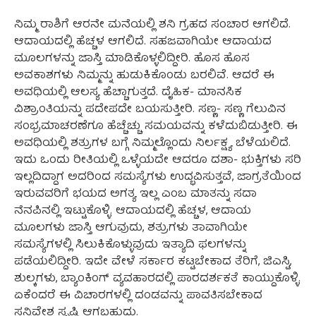
ನಿಮ್ಮ ರಾಶಿಗೆ ಆರನೇ ಮನೆಯಲ್ಲಿ ಶನಿ ಗ್ರಹದ ಸಂಚಾರ ಆಗಲಿದೆ.
ಆದಾಯದಲ್ಲಿ ಹೆಚ್ಚಳ ಆಗಲಿದೆ. ಸಹಜವಾಗಿಯೇ ಆದಾಯದ
ಮೂಲಗಳನ್ನು ಜಾಸ್ತಿ ಮಾಡಿಕೊಳ್ಳಲಿದ್ದೀರಿ. ಹೊಸ ಹೊಸ
ಅವಕಾಶಗಳು ನಿಮ್ಮನ್ನು ಹುಡುಕಿಕೊಂಡು ಬರಲಿವೆ. ಆದರೆ ಈ
ಅವಧಿಯಲ್ಲಿ ಆಲಸ್ಯ ಹೆಚ್ಚಾಗುತ್ತದೆ. ದೈಹಿಕ- ಮಾನಸಿಕ
ವಿಶ್ರಾಂತಿಯನ್ನು ಪದೇಪದೇ ಬಯಸುತ್ತೀರಿ. ಸಣ್ಣ- ಸಣ್ಣ ಗೆಲುವಿನ
ಸಂಭ್ರಮಾಚರಣೆಗೂ ಹೆಚ್ಚೆಚ್ಚು ಸಮಯವನ್ನು ಕಳೆದುಬಿಡುತ್ತೀರಿ. ಈ
ಅವಧಿಯಲ್ಲಿ ಶತ್ರುಗಳ ಬಗ್ಗೆ ನಿಮ್ಮಲ್ಲೊಂದು ನಿರ್ಲಕ್ಷ್ಯ ಬೆಳೆಯಲಿದೆ.
ಇದು ಒಂದು ರೀತಿಯಲ್ಲಿ ಒಳ್ಳೆಯದೇ ಆದರೂ ದಶಾ- ಭುಕ್ತಿಗಳು ಸರಿ
ಇಲ್ಲದಿದ್ದಾಗ ಅದರಿಂದ ಸಮಸ್ಯೆಗಳು ಉದ್ಭವಿಸುತ್ತವೆ, ಜಾಗ್ರತೆಯಿಂದ
ಇರುವವರಿಗೆ ಭಯದ ಅಗತ್ಯ ಇಲ್ಲ ಎಂಬ ಮಾತನ್ನು ಸದಾ
ನೆನಪಿನಲ್ಲಿ ಇಟ್ಟುಕೊಳ್ಳಿ. ಆದಾಯದಲ್ಲಿ ಹೆಚ್ಚಳ, ಆದಾಯ
ಮೂಲಗಳು ಜಾಸ್ತಿ ಆಗುವುದು, ಶತ್ರುಗಳು ತಾವಾಗಿಯೇ
ಸಮಸ್ಯೆಗಳಲ್ಲಿ ಸಿಲುಕಿಕೊಳ್ಳುವುದು ಇತ್ಯಾದಿ ಫಲಗಳನ್ನು
ಪಡೆಯಲಿದ್ದೀರಿ. ಇದೇ ವೇಳೆ ಸರ್ಕಾರ ಕಟ್ಟಬೇಕಾದ ತೆರಿಗೆ, ಜಿಎಸ್ಟಿ,
ಶುಲ್ಕಗಳು, ಬ್ಯಾಂಕಿಂಗ್ ವ್ಯವಹಾರದಲ್ಲಿ ಪಾರದರ್ಶಕತೆ ಕಾಯ್ದುಕೊಳ್ಳಿ.
ಏಕೆಂದರೆ ಈ ವಿಚಾರಗಳಲ್ಲಿ ದಂಡವನ್ನು ಪಾವತಿಸಬೇಕಾದ
ಸನ್ನಿವೇಶ ಸೃಷ್ಟಿ ಆಗಬಹುದು.