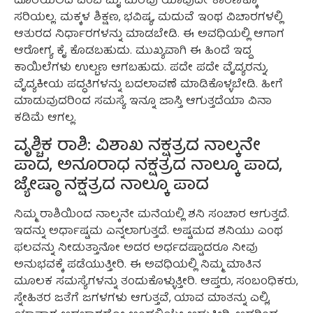
ದೊರೆಯಲಿದೆ ಎಂಬ ಮೈ ಮರೆವು ಯಾವುದೇ ಕಾರಣಕ್ಕೂ
ಸರಿಯಲ್ಲ. ಮಕ್ಕಳ ಶಿಕ್ಷಣ, ಭವಿಷ್ಯ, ಮದುವೆ ಇಂಥ ವಿಚಾರಗಳಲ್ಲಿ
ಆತುರದ ನಿರ್ಧಾರಗಳನ್ನು ಮಾಡಬೇಡಿ. ಈ ಅವಧಿಯಲ್ಲಿ ಆಗಾಗ
ಆರೋಗ್ಯ ಕೈ ಕೊಡಬಹುದು. ಮುಖ್ಯವಾಗಿ ಈ ಹಿಂದೆ ಇದ್ದ
ಕಾಯಿಲೆಗಳು ಉಲ್ಬಣ ಆಗಬಹುದು. ಪದೇ ಪದೇ ವೈದ್ಯರನ್ನು,
ವೈದ್ಯಕೀಯ ಪದ್ಧತಿಗಳನ್ನು ಬದಲಾವಣೆ ಮಾಡಿಕೊಳ್ಳಬೇಡಿ. ಹೀಗೆ
ಮಾಡುವುದರಿಂದ ಸಮಸ್ಯೆ ಇನ್ನೂ ಜಾಸ್ತಿ ಆಗುತ್ತದೆಯಾ ವಿನಾ
ಕಡಿಮೆ ಆಗಲ್ಲ.
ವೃಶ್ಚಿಕ ರಾಶಿ: ವಿಶಾಖ ನಕ್ಷತ್ರದ ನಾಲ್ಕನೇ
ಪಾದ, ಅನೂರಾಧ ನಕ್ಷತ್ರದ ನಾಲ್ಕೂ ಪಾದ,
ಜ್ಯೇಷ್ಠಾ ನಕ್ಷತ್ರದ ನಾಲ್ಕೂ ಪಾದ
ನಿಮ್ಮ ರಾಶಿಯಿಂದ ನಾಲ್ಕನೇ ಮನೆಯಲ್ಲಿ ಶನಿ ಸಂಚಾರ ಆಗುತ್ತದೆ.
ಇದನ್ನು ಅರ್ಧಾಷ್ಟಮ ಎನ್ನಲಾಗುತ್ತದೆ. ಅಷ್ಟಮದ ಶನಿಯು ಎಂಥ
ಫಲವನ್ನು ನೀಡುತ್ತಾನೋ ಅದರ ಅರ್ಧದಷ್ಟಾದರೂ ನೀವು
ಅನುಭವಕ್ಕೆ ಪಡೆಯುತ್ತೀರಿ. ಈ ಅವಧಿಯಲ್ಲಿ ನಿಮ್ಮ ಮಾತಿನ
ಮೂಲಕ ಸಮಸ್ಯೆಗಳನ್ನು ತಂದುಕೊಳ್ಳುತ್ತೀರಿ. ಆಪ್ತರು, ಸಂಬಂಧಿಕರು,
ಸ್ನೇಹಿತರ ಜತೆಗೆ ಜಗಳಗಳು ಆಗುತ್ತವೆ, ಯಾವ ಮಾತನ್ನು ಎಲ್ಲಿ,