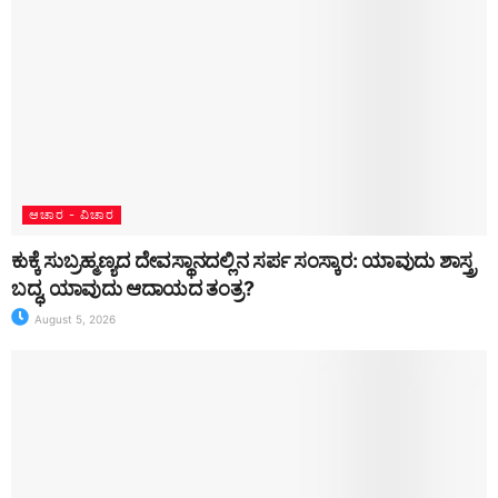
ಆಚಾರ - ವಿಚಾರ
ಕುಕ್ಕೆ ಸುಬ್ರಹ್ಮಣ್ಯದ ದೇವಸ್ಥಾನದಲ್ಲಿನ ಸರ್ಪ ಸಂಸ್ಕಾರ: ಯಾವುದು ಶಾಸ್ತ್ರ
ಬದ್ಧ, ಯಾವುದು ಆದಾಯದ ತಂತ್ರ?
August 5, 2026