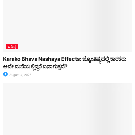
ಭವಿಷ್ಯ
Karako Bhava Nashaya Effects: ಜ್ಯೋತಿಷ್ಯದಲ್ಲಿ ಕಾರಕರು
ಅದೇ ಮನೆಯಲ್ಲಿದ್ದರೆ ಏನಾಗುತ್ತದೆ?
August 4, 2026