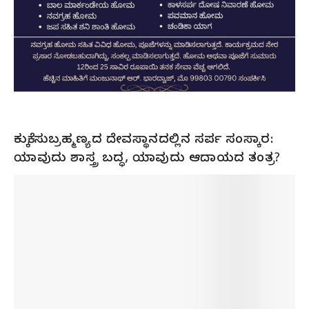
ಕುಕ್ಕೆ ಸುಬ್ರಹ್ಮಣ್ಯದ ದೇವಸ್ಥಾನದಲ್ಲಿನ ಸರ್ಪ ಸಂಸ್ಕಾರ:
ಯಾವುದು ಶಾಸ್ತ್ರ ಬದ್ಧ, ಯಾವುದು ಆದಾಯದ ತಂತ್ರ?