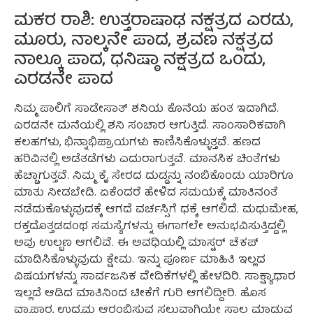
ಮಕರ ರಾಶಿ: ಉತ್ತರಾಷಾಢ ನಕ್ಷತ್ರದ ಎರಡು,
ಮೂರು, ನಾಲ್ಕನೇ ಪಾದ, ಶ್ರವಣ ನಕ್ಷತ್ರದ
ನಾಲ್ಕೂ ಪಾದ, ಧನಿಷ್ಠಾ ನಕ್ಷತ್ರದ ಒಂದು,
ಎರಡನೇ ಪಾದ
ನಿಮ್ಮ ಪಾಲಿಗೆ ಸಾಡೇಸಾತ್ ಶನಿಯ ಕೊನೆಯ ಹಂತ ಇದಾಗಿದೆ.
ಎರಡನೇ ಮನೆಯಲ್ಲಿ ಶನಿ ಸಂಚಾರ ಆಗುತ್ತಿದೆ. ಸಾಂಸಾರಿಕವಾಗಿ
ಕಲಹಗಳು, ಭಿನ್ನಾಭಿಪ್ರಾಯಗಳು ಕಾಣಿಸಿಕೊಳ್ಳುತ್ತವೆ. ಹಣದ
ಹರಿವಿನಲ್ಲಿ ಅಡೆತಡೆಗಳು ಎದುರಾಗುತ್ತವೆ. ಮಾನಸಿಕ ಚಿಂತೆಗಳು
ಹೆಚ್ಚಾಗುತ್ತವೆ. ನಿಮ್ಮ ಕೈ ಸೇರದ ದುಡ್ಡನ್ನು ನಂಬಿಕೊಂಡು ಯಾರಿಗೂ
ಮಾತು ನೀಡಬೇಡಿ. ಏಕೆಂದರೆ ಹೇಳಿದ ಸಮಯಕ್ಕೆ ಮಾತಿನಂತೆ
ನಡೆದುಕೊಳ್ಳುವುದಕ್ಕೆ ಆಗದೆ ವರ್ಚಸ್ಸಿಗೆ ಧಕ್ಕೆ ಆಗಲಿದೆ. ಮಧುಮೇಹ,
ರಕ್ತದೊತ್ತಡದಂಥ ಸಮಸ್ಯೆಗಳನ್ನು ಈಗಾಗಲೇ ಅನುಭವಿಸುತ್ತಿದ್ದಲ್ಲಿ
ಅವು ಉಲ್ಬಣ ಆಗಲಿವೆ. ಈ ಅವಧಿಯಲ್ಲಿ ಮಾಸ್ಟರ್ ಚೆಕಪ್
ಮಾಡಿಸಿಕೊಳ್ಳುವುದು ಕ್ಷೇಮ. ಇನ್ನು ಪೂರ್ಣ ಮಾಹಿತಿ ಇಲ್ಲದ
ವಿಷಯಗಳನ್ನು ಸಾರ್ವಜನಿಕ ವೇದಿಕೆಗಳಲ್ಲಿ ಹೇಳದಿರಿ. ಸಾಕ್ಷ್ಯಾಧಾರ
ಇಲ್ಲದೆ ಆಡಿದ ಮಾತಿನಿಂದ ಟೀಕೆಗೆ ಗುರಿ ಆಗಲಿದ್ದೀರಿ. ಹೊಸ
ವ್ಯಾಪಾರ, ಉದ್ಯಮ ಆರಂಭಿಸುವ ಸಲುವಾಗಿಯೇ ಸಾಲ ಮಾಡುವ