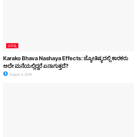
ಭವಿಷ್ಯ
Karako Bhava Nashaya Effects: ಜ್ಯೋತಿಷ್ಯದಲ್ಲಿ ಕಾರಕರು
ಅದೇ ಮನೆಯಲ್ಲಿದ್ದರೆ ಏನಾಗುತ್ತದೆ?
August 4, 2026