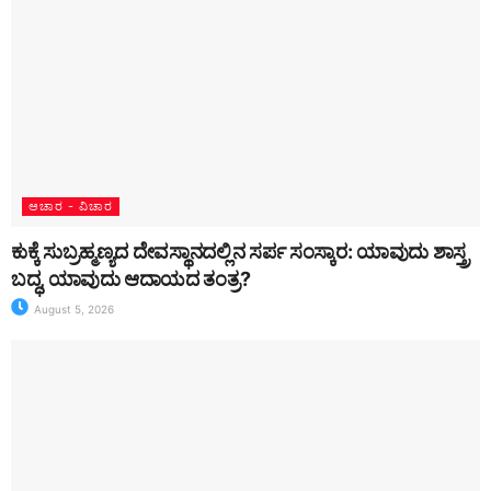
ಆಚಾರ - ವಿಚಾರ
ಕುಕ್ಕೆ ಸುಬ್ರಹ್ಮಣ್ಯದ ದೇವಸ್ಥಾನದಲ್ಲಿನ ಸರ್ಪ ಸಂಸ್ಕಾರ: ಯಾವುದು ಶಾಸ್ತ್ರ
ಬದ್ಧ, ಯಾವುದು ಆದಾಯದ ತಂತ್ರ?
August 5, 2026