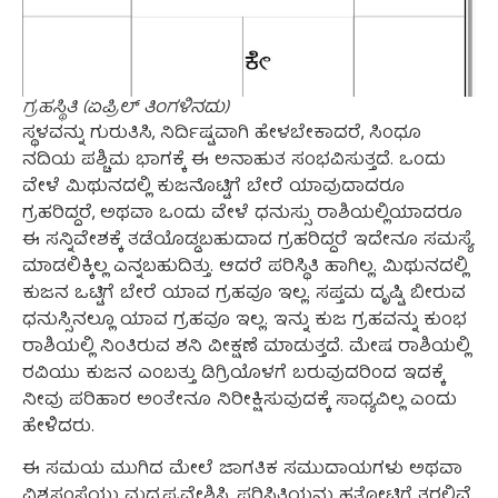
ಗ್ರಹಸ್ಥಿತಿ (ಏಪ್ರಿಲ್ ತಿಂಗಳಿನದು)
ಸ್ಥಳವನ್ನು ಗುರುತಿಸಿ, ನಿರ್ದಿಷ್ಟವಾಗಿ ಹೇಳಬೇಕಾದರೆ, ಸಿಂಧೂ
ನದಿಯ ಪಶ್ಚಿಮ ಭಾಗಕ್ಕೆ ಈ ಅನಾಹುತ ಸಂಭವಿಸುತ್ತದೆ. ಒಂದು
ವೇಳೆ ಮಿಥುನದಲ್ಲಿ ಕುಜನೊಟ್ಟಿಗೆ ಬೇರೆ ಯಾವುದಾದರೂ
ಗ್ರಹರಿದ್ದರೆ, ಅಥವಾ ಒಂದು ವೇಳೆ ಧನುಸ್ಸು ರಾಶಿಯಲ್ಲಿಯಾದರೂ
ಈ ಸನ್ನಿವೇಶಕ್ಕೆ ತಡೆಯೊಡ್ಡಬಹುದಾದ ಗ್ರಹರಿದ್ದರೆ ಇದೇನೂ ಸಮಸ್ಯೆ
ಮಾಡಲಿಕ್ಕಿಲ್ಲ ಎನ್ನಬಹುದಿತ್ತು. ಆದರೆ ಪರಿಸ್ಥಿತಿ ಹಾಗಿಲ್ಲ. ಮಿಥುನದಲ್ಲಿ
ಕುಜನ ಒಟ್ಟಿಗೆ ಬೇರೆ ಯಾವ ಗ್ರಹವೂ ಇಲ್ಲ. ಸಪ್ತಮ ದೃಷ್ಟಿ ಬೀರುವ
ಧನುಸ್ಸಿನಲ್ಲೂ ಯಾವ ಗ್ರಹವೂ ಇಲ್ಲ. ಇನ್ನು ಕುಜ ಗ್ರಹವನ್ನು ಕುಂಭ
ರಾಶಿಯಲ್ಲಿ ನಿಂತಿರುವ ಶನಿ ವೀಕ್ಷಣೆ ಮಾಡುತ್ತದೆ. ಮೇಷ ರಾಶಿಯಲ್ಲಿ
ರವಿಯು ಕುಜನ ಎಂಬತ್ತು ಡಿಗ್ರಿಯೊಳಗೆ ಬರುವುದರಿಂದ ಇದಕ್ಕೆ
ನೀವು ಪರಿಹಾರ ಅಂತೇನೂ ನಿರೀಕ್ಷಿಸುವುದಕ್ಕೆ ಸಾಧ್ಯವಿಲ್ಲ ಎಂದು
ಹೇಳಿದರು.
ಈ ಸಮಯ ಮುಗಿದ ಮೇಲೆ ಜಾಗತಿಕ ಸಮುದಾಯಗಳು ಅಥವಾ
ವಿಶ್ವಸಂಸ್ಥೆಯು ಮಧ್ಯಪ್ರವೇಶಿಸಿ, ಪರಿಸ್ಥಿತಿಯನ್ನು ಹತೋಟಿಗೆ ತರಲಿವೆ.