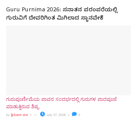
Guru Purnima 2026: ಸನಾತನ ಪರಂಪರೆಯಲ್ಲಿ
ಗುರುವಿಗೆ ದೇವರಿಗಿಂತ ಮಿಗಿಲಾದ ಸ್ಥಾನವೇಕೆ?
ಗುರುಪೂರ್ಣಿಮೆಯ ಪಾವನ ಸಂದರ್ಭದಲ್ಲಿ ಗುರುಗಳ ಪಾದಪೂಜೆ
ಮಾಡುತ್ತಿರುವ ಶಿಷ್ಯ.
by
ಶ್ರೀನಿವಾಸ ಮಠ
July 27, 2026
0