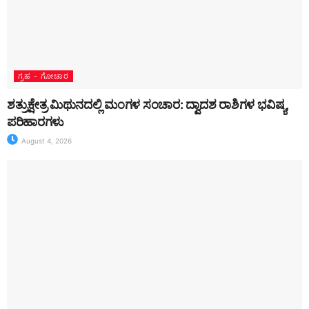
ಗ್ರಹ - ಗೋಚಾರ
ಶತ್ರುಕ್ಷೇತ್ರ ಮಿಥುನದಲ್ಲಿ ಮಂಗಳ ಸಂಚಾರ: ದ್ವಾದಶ ರಾಶಿಗಳ ಭವಿಷ್ಯ,
ಪರಿಹಾರಗಳು
August 4, 2026