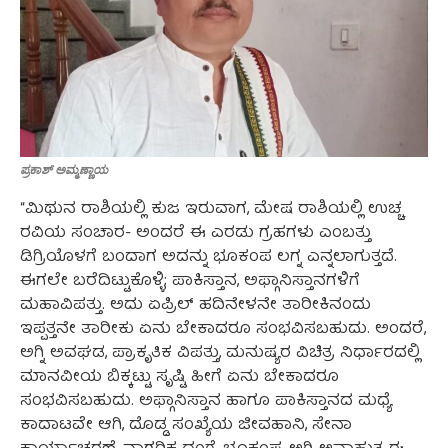
ಪ್ರಕಾಶ್ ಅಮ್ಮಣ್ಣಾಯ
“ಮಿಥುನ ರಾಶಿಯಲ್ಲಿ ಕುಜ ಇರುವಾಗ, ಮೇಷ ರಾಶಿಯಲ್ಲಿ ಉಚ್ಚ
ರವಿಯ ಸಂಚಾರ- ಅಂದರೆ ಈ ಎರಡು ಗ್ರಹಗಳು ಎಂಬತ್ತು
ಡಿಗ್ರಿಯೊಳಗೆ ಬಂದಾಗ ಅದನ್ನು ಭೂಕಂಪ ಲಗ್ನ ಎನ್ನಲಾಗುತ್ತದೆ.
ಈಗಲೇ ಬರೆದಿಟ್ಟುಕೊಳ್ಳಿ; ಪಾಕಿಸ್ತಾನ, ಅಫ್ಗಾನಿಸ್ತಾನಗಳಿಗೆ
ಮಹಾವಿಪತ್ತು. ಅದು ಏಪ್ರಿಲ್ ಹದಿನೇಳನೇ ತಾರೀಕಿನಂದು
ಇಪ್ಪತ್ತನೇ ತಾರೀಕು ಏನು ಬೇಕಾದರೂ ಸಂಭವಿಸಬಹುದು. ಅಂದರೆ,
ಅಗ್ನಿ ಅವಘಡ, ಪ್ರಾಕೃತಿಕ ವಿಪತ್ತು, ಮನುಷ್ಯರ ವಿಚಿತ್ರ ನಿರ್ಧಾರದಲ್ಲಿ
ಮಾನವೀಯ ಬಿಕ್ಕಟ್ಟು ಸೃಷ್ಟಿ ಹೀಗೆ ಏನು ಬೇಕಾದರೂ
ಸಂಭವಿಸಬಹುದು. ಅಫ್ಗಾನಿಸ್ತಾನ ಹಾಗೂ ಪಾಕಿಸ್ತಾನದ ಮಧ್ಯೆ
ಕಾದಾಟವೇ ಆಗಿ, ದೊಡ್ಡ ಸಂಖ್ಯೆಯ ಜೀವಹಾನಿ, ಸೇನಾ