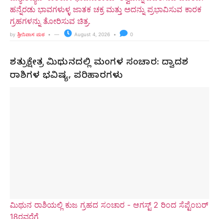
ಹನ್ನೆರಡು ಭಾವಗಳುಳ್ಳ ಜಾತಕ ಚಕ್ರ ಮತ್ತು ಅದನ್ನು ಪ್ರಭಾವಿಸುವ ಕಾರಕ
ಗ್ರಹಗಳನ್ನು ತೋರಿಸುವ ಚಿತ್ರ.
by
ಶ್ರೀನಿವಾಸ ಮಠ
August 4, 2026
0
ಶತ್ರುಕ್ಷೇತ್ರ ಮಿಥುನದಲ್ಲಿ ಮಂಗಳ ಸಂಚಾರ: ದ್ವಾದಶ
ರಾಶಿಗಳ ಭವಿಷ್ಯ, ಪರಿಹಾರಗಳು
ಮಿಥುನ ರಾಶಿಯಲ್ಲಿ ಕುಜ ಗ್ರಹದ ಸಂಚಾರ - ಆಗಸ್ಟ್ 2 ರಿಂದ ಸೆಪ್ಟೆಂಬರ್
18ರವರೆಗೆ