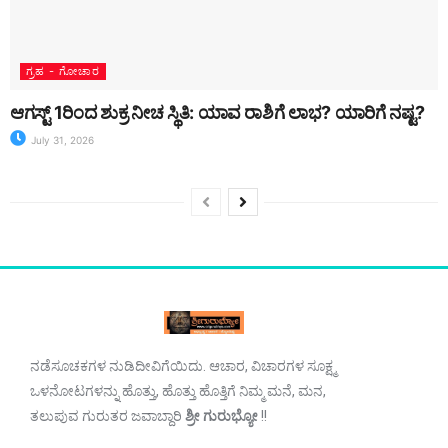
ಗ್ರಹ - ಗೋಚಾರ
ಆಗಸ್ಟ್ 1ರಿಂದ ಶುಕ್ರ ನೀಚ ಸ್ಥಿತಿ: ಯಾವ ರಾಶಿಗೆ ಲಾಭ? ಯಾರಿಗೆ ನಷ್ಟ?
July 31, 2026
ನಡೆಸೂಚಕಗಳ ನುಡಿದೀವಿಗೆಯಿದು. ಆಚಾರ, ವಿಚಾರಗಳ ಸೂಕ್ಷ್ಮ
ಒಳನೋಟಗಳನ್ನು ಹೊತ್ತು, ಹೊತ್ತು ಹೊತ್ತಿಗೆ ನಿಮ್ಮ ಮನೆ, ಮನ,
ತಲುಪುವ ಗುರುತರ ಜವಾಬ್ದಾರಿ
ಶ್ರೀ ಗುರುಭ್ಯೋ
!!