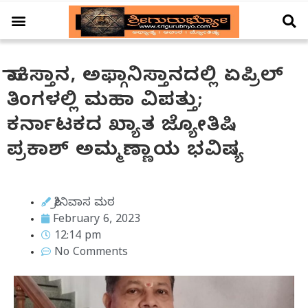
ಆಚಾರ – ವಿಚಾರ
ಗ್ರಹ – ಗೋಚಾರ
ದೇಗುಲ ದರ್ಶನ
ವಿಶೇಷ ಲೇಖನ
ಪಾಕಿಸ್ತಾನ, ಅಫ್ಗಾನಿಸ್ತಾನದಲ್ಲಿ ಏಪ್ರಿಲ್
ತಿಂಗಳಲ್ಲಿ ಮಹಾ ವಿಪತ್ತು;
ಕರ್ನಾಟಕದ ಖ್ಯಾತ ಜ್ಯೋತಿಷಿ
ಪ್ರಕಾಶ್ ಅಮ್ಮಣ್ಣಾಯ ಭವಿಷ್ಯ
ಶ್ರೀನಿವಾಸ ಮಠ
February 6, 2023
12:14 pm
No Comments