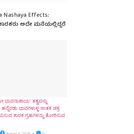
a Nashaya Effects:
ಿ ಕಾರಕರು ಅದೇ ಮನೆಯಲ್ಲಿದ್ದರೆ
ಕೋ ಭಾವನಾಶಾಯ' ತತ್ವವನ್ನು
 ಹನ್ನೆರಡು ಭಾವಗಳುಳ್ಳ ಜಾತಕ ಚಕ್ರ
ಭಾವಿಸುವ ಕಾರಕ ಗ್ರಹಗಳನ್ನು ತೋರಿಸುವ
August 4, 2026
0