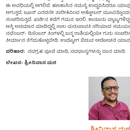
ಈ ಅವಧಿಯಲ್ಲಿ ಆಗಲಿದೆ. ಹಣಕಾಸಿನ ಸಮಸ್ಯೆ ಉದ್ಭವಿಸಿದರೂ ಯ
ಆಗುತ್ತದೆ. ಜೂನ್ ಎರಡನೇ ತಾರೀಕಿನಿಂದ ಅಕ್ಟೋಬರ್ ಮೂವತ್ತೊಂದನೇ
ಸಂಚರಿಸುತ್ತದೆ. ಖರ್ಚಿನ ಕಡೆಗೆ ಗಮನ ಇರಲಿ. ಕಾನೂನು ವ್ಯಾಜ್ಯಗಳಿದ್ದಲ್
ಆಸ್ತಿ ಅಡಮಾನ ಮಾಡಿದ್ದಲ್ಲಿ ಸಾಲ ಮರುಪಾವತಿ ಸರಿಯಾದ ಸಮಯದಲ್ಲ
ನವೆಂಬರ್- ಡಿಸೆಂಬರ್ ತಿಂಗಳಲ್ಲಿ ಜನ್ಮ ರಾಶಿಯಲ್ಲಿಯೇ ಗುರು ಸಂಚರ
ತೀರ್ಮಾನ ತೆಗೆದುಕೊಳ್ಳಬೇಡಿ. ಉದ್ಯೋಗ ಬಿಡುವ ಆಲೋಚನೆ ಯಾವ 
ಪರಿಹಾರ:
ನವಗ್ರಹ ಪೂಜೆ ಮಾಡಿ, ನವಧಾನ್ಯಗಳನ್ನು ದಾನ ಮಾಡಿ.
ಲೇಖನ- ಶ್ರೀನಿವಾಸ ಮಠ
ಶ್ರೀನಿವಾಸ ಮ