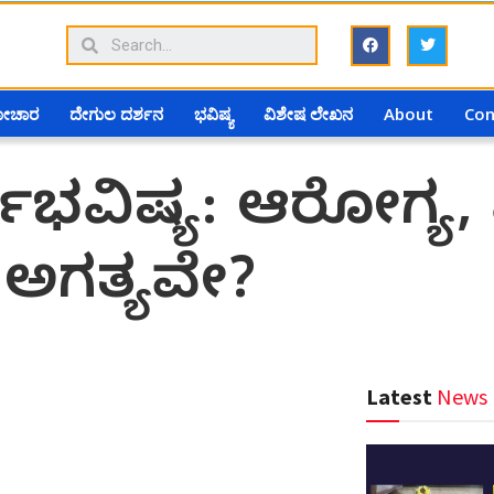
ಗೋಚಾರ
ದೇಗುಲ ದರ್ಶನ
ಭವಿಷ್ಯ
ವಿಶೇಷ ಲೇಖನ
About
Con
ರ್ಷಭವಿಷ್ಯ: ಆರೋಗ್ಯ,
ಕೆ ಅಗತ್ಯವೇ?
Latest
News