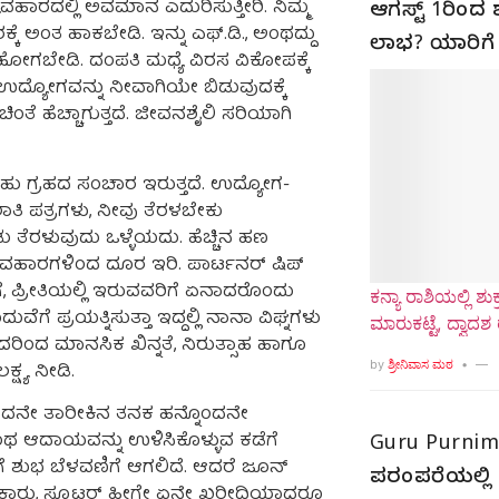
ರದಲ್ಲಿ ಅವಮಾನ ಎದುರಿಸುತ್ತೀರಿ. ನಿಮ್ಮ
ಆಗಸ್ಟ್ 1ರಿಂದ ಶ
ಕೆ ಅಂತ ಹಾಕಬೇಡಿ. ಇನ್ನು ಎಫ್.ಡಿ., ಅಂಥದ್ದು
ಲಾಭ? ಯಾರಿಗೆ 
್ಕೆ ಹೋಗಬೇಡಿ. ದಂಪತಿ ಮಧ್ಯೆ ವಿರಸ ವಿಕೋಪಕ್ಕೆ
ದ್ಯೋಗವನ್ನು ನೀವಾಗಿಯೇ ಬಿಡುವುದಕ್ಕೆ
ಂತೆ ಹೆಚ್ಚಾಗುತ್ತದೆ. ಜೀವನಶೈಲಿ ಸರಿಯಾಗಿ
ಾಹು ಗ್ರಹದ ಸಂಚಾರ ಇರುತ್ತದೆ. ಉದ್ಯೋಗ-
ತಿ ಪತ್ರಗಳು, ನೀವು ತೆರಳಬೇಕು
ು ತೆರಳುವುದು ಒಳ್ಳೆಯದು. ಹೆಚ್ಚಿನ ಹಣ
್ಯವಹಾರಗಳಿಂದ ದೂರ ಇರಿ. ಪಾರ್ಟನರ್ ಷಿಪ್
, ಪ್ರೀತಿಯಲ್ಲಿ ಇರುವವರಿಗೆ ಏನಾದರೊಂದು
ಕನ್ಯಾ ರಾಶಿಯಲ್ಲಿ 
ೆ ಪ್ರಯತ್ನಿಸುತ್ತಾ ಇದ್ದಲ್ಲಿ ನಾನಾ ವಿಘ್ನಗಳು
ಮಾರುಕಟ್ಟೆ, ದ್ವಾದ
ುದರಿಂದ ಮಾನಸಿಕ ಖಿನ್ನತೆ, ನಿರುತ್ಸಾಹ ಹಾಗೂ
by
ಶ್ರೀನಿವಾಸ ಮಠ
್ಷ್ಯ ನೀಡಿ.
ದನೇ ತಾರೀಕಿನ ತನಕ ಹನ್ನೊಂದನೇ
ಂಥ ಆದಾಯವನ್ನು ಉಳಿಸಿಕೊಳ್ಳುವ ಕಡೆಗೆ
Guru Purnim
ಿಗೆ ಶುಭ ಬೆಳವಣಿಗೆ ಆಗಲಿದೆ. ಆದರೆ ಜೂನ್
ಪರಂಪರೆಯಲ್ಲಿ 
ಗೂ ಕಾರು, ಸ್ಕೂಟರ್ ಹೀಗೇ ಏನೇ ಖರೀದಿಯಾದರೂ