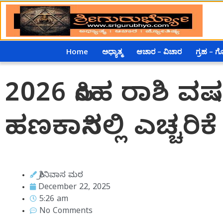
Home
ಅಧ್ಯಾತ್ಮ
ಆಚಾರ – ವಿಚಾರ
ಗ್ರಹ – 
2026 ಸಿಂಹ ರಾಶಿ ವ
ಹಣಕಾಸಿನಲ್ಲಿ ಎಚ್ಚರಿ
ಶ್ರೀನಿವಾಸ ಮಠ
December 22, 2025
5:26 am
No Comments