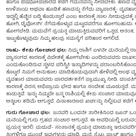
ಹಾಗೂ ಔಷಧೋಪಚಾರದ ಕಡೆಗೆ ಗಮನವನ್ನು ನೀಡಬೇಕು. ಹಣದ ವ್ಯವಹಾ
ಉಳಿತಾಯ ಅಥವಾ ಹೂಡಿಕೆ ಹಣವನ್ನು ತೆಗೆದು ವ್ಯಾಪಾರಕ್ಕೆ- ವ್ಯವಹಾರಕ್
ಇದ್ದಲ್ಲಿ ಹೆಚ್ಚಿನ ಬಡ್ಡಿ ಕೊಡುತ್ತಾರೆ ಎಂಬ ಕಾರಣಕ್ಕೆ ಸಾಲ ನೀಡುವುದಕ
ಹೋಗಿ, ಡೈವೋರ್ಸ್ ತೆಗೆದುಕೊಳ್ಳುವ ಮಟ್ಟದವರೆಗೂ ಹೋಗಬಹುದು. ಉ
ಹೋಗಬೇಡಿ. ಮದುವೆಗೆ ಪ್ರಯತ್ನ ಮಾಡುತ್ತಿರುವವರಿಗೆ ಒತ್ತಡ, ಆತಂಕ, ಚಿ
ಇಟ್ಟುಕೊಳ್ಳುವುದು ನಿಮ್ಮ ಹಲವು ಸಮಸ್ಯೆಗೆ ಪರಿಹಾರ ಆಗಲಿದೆ.
ರಾಹು- ಕೇತು ಗೋಚಾರ ಫಲ:
ನಿಮ್ಮ ರಾಶಿಗೆ ಏಳನೇ ಮನೆಯಲ್ಲಿ ರ
ವ್ಯಾಸಂಗದ ಕಾರಣಕ್ಕೆ ವಿದೇಶಕ್ಕೆ ಹೋಗಬೇಕು ಎಂದಿರುವವರು ದಾಖಲಾ
ಎಂದುಕೊಂಡಿರುವ ಸ್ಥಳದ ಪರಿಸ್ಥಿತಿ ಇತ್ಯಾದಿಗಳನ್ನು ಪರಾಂಬರಿಸಿಕೊಂಡ
ಕೊಟ್ಟರೆ ನಿಮಗೆ ಅನುಕೂಲ ಮಾಡಿಕೊಡುವುದಾಗಿ ಹೇಳಿದಲ್ಲಿ ಅಂಥ ವ
ವ್ಯವಹಾರ ಮಾಡುವವರು ಪಾರದರ್ಶಕತೆಗೆ ಪ್ರಾಮುಖ್ಯ ನೀಡಿ. ದಂಪತಿಗೆ
ಕಾರಣಕ್ಕೆ ವಿರಸ, ಅಭಿಪ್ರಾಯ ಭೇದ ಹಾಗೂ ಸಂದೇಹ ಮೂಡುತ್ತವೆ. ಮದುವೆಗ
ಕಾಡುತ್ತವೆ. ಇನ್ನು ನಿಮ್ಮದೇ ಜನ್ಮ ರಾಶಿಯಲ್ಲಿ ಕೇತು ಸಂಚಾರ ಮಾಡುವ
ಆತ್ಮಬಲ ಕಡಿಮೆ ಆಗುತ್ತದೆ. ವಿನಾಕಾರಣದ ಖರ್ಚನ್ನು ನಿಲ್ಲಿಸುವ ಕಡೆಗೆ ಲಕ
ಗುರು ಗೋಚಾರ ಫಲ:
ಜನವರಿ ಒಂದನೇ ತಾರೀಕಿನಿಂದ ಜೂನ್ ಒಂ
ಮನೆಯಲ್ಲಿ ಗುರು ಗ್ರಹದ ಸಂಚಾರ ಆಗುತ್ತದೆ. ಈ ಅವಧಿಯಲ್ಲಿ ಬರುವ
ಪ್ರಯತ್ನ ಇರಲಿ. ಮದುವೆ- ಸಂತಾನಕ್ಕೆ ಪ್ರಯತ್ನ ಮಾಡುತ್ತಾ ಇರುವವರ
ತಿಂಗಳಿಗೂ ಮುಂಚೆ ಇವುಗಳನ್ನು ಮಾಡಿ. ಮನೆ, ಸೈಟು, ಫ್ಲ್ಯಾಟ್ ಹಾ