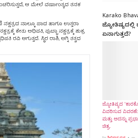
ಂಚರಿಸುತ್ತದೆ, ಆ ಮೇಲೆ ವರ್ಷಾಂತ್ಯದ ತನಕ
Karako Bhav
ಿ ನಕ್ಷತ್ರದ ನಾಲ್ಕೂ ಪಾದ ಹಾಗೂ ಉತ್ತರಾ
ಜ್ಯೋತಿಷ್ಯದಲ್ಲ
ಕ್ಕೆ ಕೇತು ಅಧಿಪತಿ, ಪುಬ್ಬಾ ನಕ್ಷತ್ರಕ್ಕೆ ಶುಕ್ರ
ಏನಾಗುತ್ತದೆ?
ಪತಿ ರವಿ ಆಗುತ್ತದೆ. ಸ್ಥಿರ ರಾಶಿ, ಅಗ್ನಿ ತತ್ವದ
ಜ್ಯೋತಿಷ್ಯದ 'ಕಾರ
ವಿವರಿಸುವ ವಿವರಣೆ:
ಮತ್ತು ಅದನ್ನು ಪ್ರ
ಚಿತ್ರ.
by
ಶ್ರೀನಿವಾಸ ಮಠ