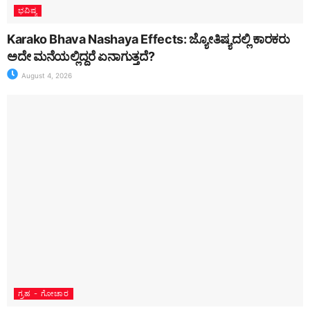
ಭವಿಷ್ಯ
Karako Bhava Nashaya Effects: ಜ್ಯೋತಿಷ್ಯದಲ್ಲಿ ಕಾರಕರು
ಅದೇ ಮನೆಯಲ್ಲಿದ್ದರೆ ಏನಾಗುತ್ತದೆ?
August 4, 2026
ಗ್ರಹ - ಗೋಚಾರ