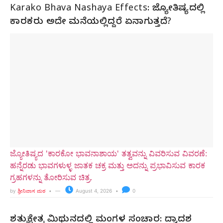
Karako Bhava Nashaya Effects: ಜ್ಯೋತಿಷ್ಯದಲ್ಲಿ
ಕಾರಕರು ಅದೇ ಮನೆಯಲ್ಲಿದ್ದರೆ ಏನಾಗುತ್ತದೆ?
ಜ್ಯೋತಿಷ್ಯದ 'ಕಾರಕೋ ಭಾವನಾಶಾಯ' ತತ್ವವನ್ನು ವಿವರಿಸುವ ವಿವರಣೆ:
ಹನ್ನೆರಡು ಭಾವಗಳುಳ್ಳ ಜಾತಕ ಚಕ್ರ ಮತ್ತು ಅದನ್ನು ಪ್ರಭಾವಿಸುವ ಕಾರಕ
ಗ್ರಹಗಳನ್ನು ತೋರಿಸುವ ಚಿತ್ರ.
by
ಶ್ರೀನಿವಾಸ ಮಠ
August 4, 2026
0
ಶತ್ರುಕ್ಷೇತ್ರ ಮಿಥುನದಲ್ಲಿ ಮಂಗಳ ಸಂಚಾರ: ದ್ವಾದಶ