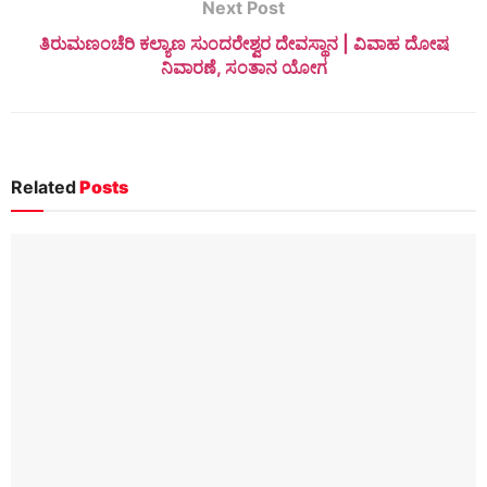
Next Post
ತಿರುಮಣಂಚೆರಿ ಕಲ್ಯಾಣ ಸುಂದರೇಶ್ವರ ದೇವಸ್ಥಾನ | ವಿವಾಹ ದೋಷ
ನಿವಾರಣೆ, ಸಂತಾನ ಯೋಗ
Related
Posts