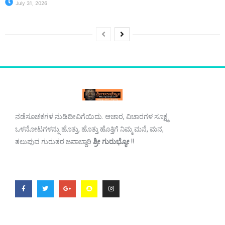
July 31, 2026
ನಡೆಸೂಚಕಗಳ ನುಡಿದೀವಿಗೆಯಿದು. ಆಚಾರ, ವಿಚಾರಗಳ ಸೂಕ್ಷ್ಮ
ಒಳನೋಟಗಳನ್ನು ಹೊತ್ತು, ಹೊತ್ತು ಹೊತ್ತಿಗೆ ನಿಮ್ಮ ಮನೆ, ಮನ,
ತಲುಪುವ ಗುರುತರ ಜವಾಬ್ದಾರಿ
ಶ್ರೀ ಗುರುಭ್ಯೋ
!!