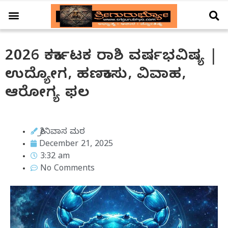
ಆಚಾರ – ವಿಚಾರ
ಗ್ರಹ – ಗೋಚಾರ
ದೇಗುಲ ದರ್ಶನ
ವಿಶೇಷ ಲೇಖನ
2026 ಕರ್ಕಾಟಕ ರಾಶಿ ವರ್ಷಭವಿಷ್ಯ |
ಉದ್ಯೋಗ, ಹಣಕಾಸು, ವಿವಾಹ,
ಆರೋಗ್ಯ ಫಲ
ಶ್ರೀನಿವಾಸ ಮಠ
December 21, 2025
3:32 am
No Comments