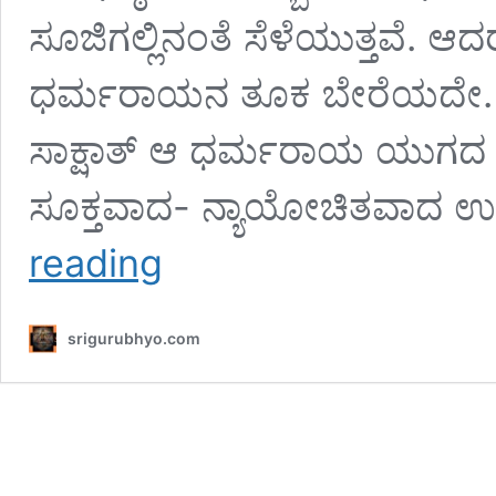
ಸೂಜಿಗಲ್ಲಿನಂತೆ ಸೆಳೆಯುತ್ತವೆ. ಆದರ
ಧರ್ಮರಾಯನ ತೂಕ ಬೇರೆಯದೇ. ನಾವು 
ಸಾಕ್ಷಾತ್ ಆ ಧರ್ಮರಾಯ ಯುಗದ ಹ
ಸೂಕ್ತವಾದ- ನ್ಯಾಯೋಚಿತವಾದ ಉತ
ಯಕ್ಷಪ್ರಶ್ನೆ:
reading
ಸತ್ತ
ತಮ್ಮಂದಿರನ್ನು
ಬದುಕಿಸಲು
srigurubhyo.com
ಯುಧಿಷ್ಠಿರ
ನೀಡಿದ
ಉತ್ತರಗಳಿವು;
ಇಂದಿನ
ಬದುಕಿನ
ಪ್ರತಿ
ಸಮಸ್ಯೆಗೂ