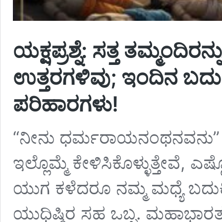
ಯಕ್ಷಪ್ರಶ್ನೆ: ಸತ್ತ ತಮ್ಮಂದಿರ
ಉತ್ತರಗಳಿವು; ಇಂದಿನ ಬದುಕಿನ
ಪರಿಹಾರಗಳು!
“ನೀನು ಧರ್ಮರಾಯನಂಥನವನು” ಎಂಬ
ಇಲ್ಲೊಮ್ಮೆ ಕೇಳಿಸಿಕೊಳ್ಳುತ್ತೇವೆ, 
ಯುಗ ಕಳೆದರೂ ನಮ್ಮ ಮಧ್ಯೆ ಬದುಕಿರ
ಯುಧಿಷ್ಠಿರ ಸಹ ಒಬ್ಬ. ಮಹಾಭಾರತ